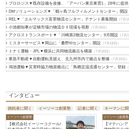
プロロジス▼既存設備を改修、「アーバン東京東雲1」28年に提供
DMソリューションズ▼「鶴ヶ島フルフィルメントセンター」開設
REL▼「エルマックス富里物流センター」テナント募集開始
（7月1
小池都知事が淀橋市場の物流ＤＸ現場を視察
（7月16日）
アクロストランスポート▼「川崎第2物流センター」9月開設
（7月
ミスターサービス▼岡山に「桑野IIIセンター」開設
（7月16日）
トナミ運輸・JPL▼横浜に共同物流拠点を構築
（7月16日）
東急不動産▼自動運転見据え、北九州市内で拠点を整備
（7月16日
鴻池運輸▼災害時協力物資拠点に「鳥栖定温流通センター」登録
（
インタビュー
挑戦者に聞く
イーソーコ創業塾
記者に聞く
キーマンに聞
イーソーコ創業塾
イーソーコ創業塾
【株式会社イーソーコクール/
【マテハンア