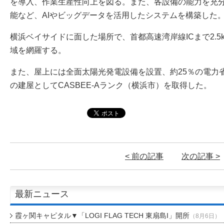
を導入、作業生産性向上を図る。また、各設備の能力を充
能など、AIやビッグデータを活用したシステムを構築した
横浜ベイサイドに面した場所で、首都高速湾岸線ICまで2.
域を網羅する。
また、屋上には全面太陽光発電設備を設置、約25％の電力
の建屋としてCASBEE-Aランク（横浜市）を取得した。
< 前の記事
次の記事 >
最新ニュース
霞ヶ関キャピタル▼「LOGI FLAG TECH 東扇島I」開所
（8月6日）