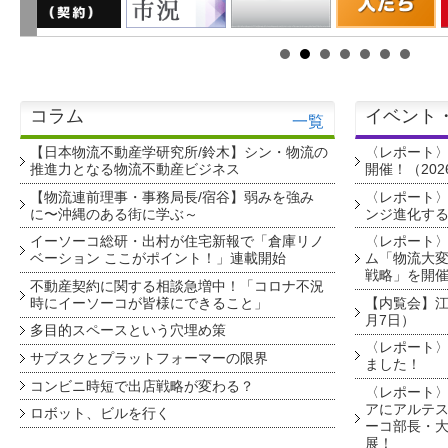
コラム
イベント
一覧
【日本物流不動産学研究所/鈴木】シン・物流の
〈レポート
推進力となる物流不動産ビジネス
開催！（202
【物流連前理事・事務局長/宿谷】弱みを強み
〈レポート〉
に〜沖縄のある街に学ぶ～
ンジ進化す
イーソーコ総研・出村が住宅新報で「倉庫リノ
〈レポート
ベーション ここがポイント！」連載開始
ム「物流大変
戦略」を開
不動産契約に関する相談急増中！「コロナ不況
時にイーソーコが皆様にできること」
【内覧会】江戸
月7日）
多目的スペースという穴埋め策
〈レポート〉
サブスクとプラットフォーマーの限界
ました！
コンビニ時短で出店戦略が変わる？
〈レポート〉
アにアルテ
ロボット、ビルを行く
ーコ部長・大
展！