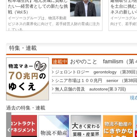
松本瑞生氏】地元茨城に貢献し
建物取引士/
たい—経営者としての新たな挑
を土台に挑む
戦（Vol.5）
ネスの新しい視
イーソーコグループは、物流不動産
イーソーコグル
ビジネスの業界化に向けて、若手経営人財の育成に注力
向けて、若手経営
している...
特集・連載
おやのこと familism（
連載中
ジェロントロジー gerontology （第39回
シニア市場は１００兆円 senior （第38
無人店舗の普及 autostore(第３7回)
現
過去の特集・連載