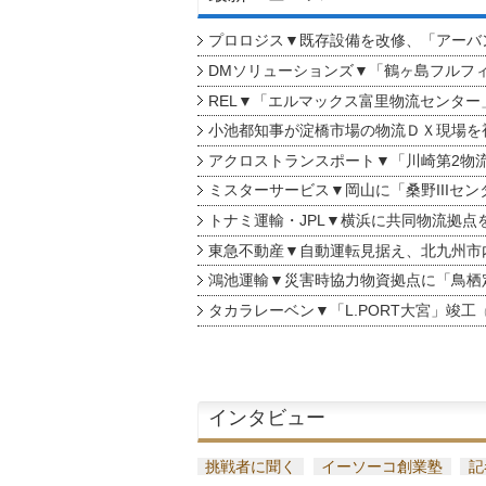
プロロジス▼既存設備を改修、「アーバン
DMソリューションズ▼「鶴ヶ島フルフ
REL▼「エルマックス富里物流センター
小池都知事が淀橋市場の物流ＤＸ現場を
アクロストランスポート▼「川崎第2物
ミスターサービス▼岡山に「桑野IIIセン
トナミ運輸・JPL▼横浜に共同物流拠点
東急不動産▼自動運転見据え、北九州市
鴻池運輸▼災害時協力物資拠点に「鳥栖
タカラレーベン▼「L.PORT大宮」竣工
インタビュー
挑戦者に聞く
イーソーコ創業塾
記