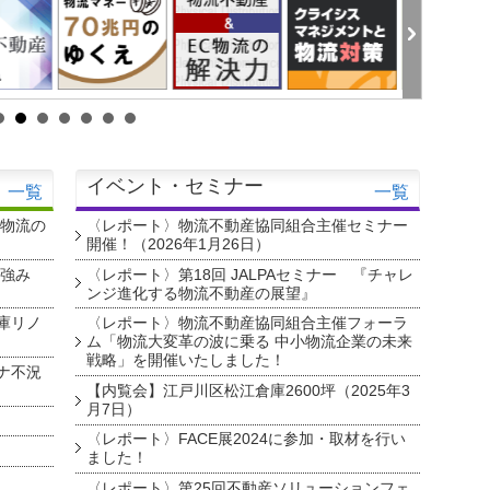
イベント・セミナー
一覧
一覧
・物流の
〈レポート〉物流不動産協同組合主催セミナー
開催！（2026年1月26日）
を強み
〈レポート〉第18回 JALPAセミナー 『チャレ
ンジ進化する物流不動産の展望』
庫リノ
〈レポート〉物流不動産協同組合主催フォーラ
ム「物流大変革の波に乗る 中小物流企業の未来
戦略」を開催いたしました！
ナ不況
【内覧会】江戸川区松江倉庫2600坪（2025年3
月7日）
〈レポート〉FACE展2024に参加・取材を行い
ました！
〈レポート〉第25回不動産ソリューションフェ