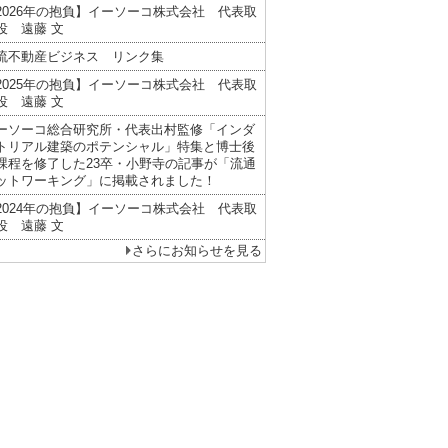
2026年の抱負】イーソーコ株式会社 代表取
役 遠藤 文
流不動産ビジネス リンク集
2025年の抱負】イーソーコ株式会社 代表取
役 遠藤 文
ーソーコ総合研究所・代表出村監修「インダ
トリアル建築のポテンシャル」特集と博士後
課程を修了した23卒・小野寺の記事が「流通
ットワーキング」に掲載されました！
2024年の抱負】イーソーコ株式会社 代表取
役 遠藤 文
さらにお知らせを見る