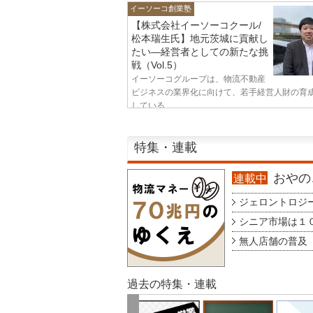
イーソーコ創業塾
【株式会社イーソーコクール/
松本瑞生氏】地元茨城に貢献し
たい—経営者としての新たな挑
戦（Vol.5）
イーソーコグループは、物流不動産
ビジネスの業界化に向けて、若手経営人財の育
している...
特集・連載
おやのこ
連載中
ジェロントロジー g
シニア市場は１００
無人店舗の普及 au
過去の特集・連載