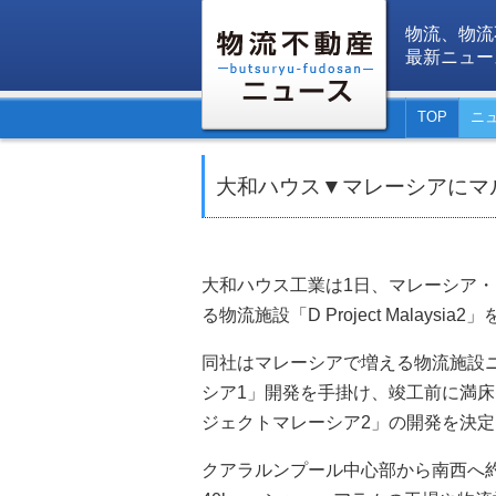
物流、物流
最新ニュー
TOP
ニ
大和ハウス▼マレーシアにマ
大和ハウス工業は1日、マレーシア
る物流施設「D Project Malays
同社はマレーシアで増える物流施設ニ
シア1」開発を手掛け、竣工前に満
ジェクトマレーシア2」の開発を決
クアラルンプール中心部から南西へ約