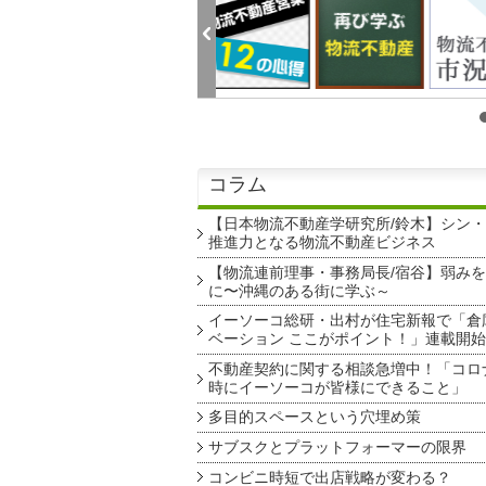
コラム
【日本物流不動産学研究所/鈴木】シン
推進力となる物流不動産ビジネス
【物流連前理事・事務局長/宿谷】弱み
に〜沖縄のある街に学ぶ～
イーソーコ総研・出村が住宅新報で「倉
ベーション ここがポイント！」連載開始
不動産契約に関する相談急増中！「コロ
時にイーソーコが皆様にできること」
多目的スペースという穴埋め策
サブスクとプラットフォーマーの限界
コンビニ時短で出店戦略が変わる？