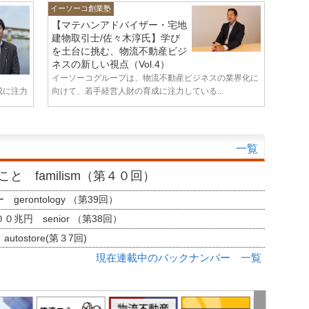
イーソーコ創業塾
【マテハンアドバイザー・宅地
建物取引士/佐々木淳氏】学び
を土台に挑む、物流不動産ビジ
ネスの新しい視点（Vol.4）
イーソーコグループは、物流不動産ビジネスの業界化に
成に注力
向けて、若手経営人財の育成に注力している...
一覧
と familism（第４０回）
erontology （第39回）
兆円 senior （第38回）
tostore(第３7回)
現在連載中のバックナンバー 一覧