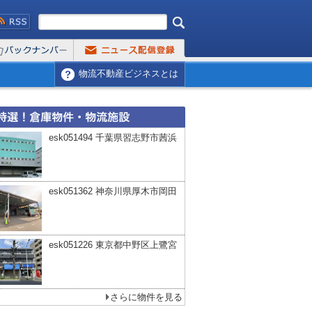
物流不動産ビジネスとは
esk051494 千葉県習志野市茜浜
esk051362 神奈川県厚木市岡田
esk051226 東京都中野区上鷺宮
さらに物件を見る