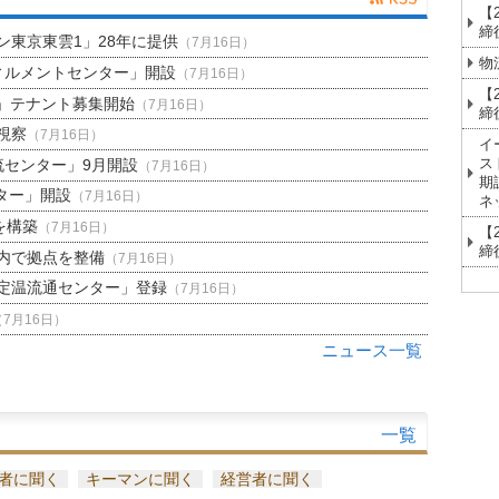
【
締
東京東雲1」28年に提供
（7月16日）
物
ィルメントセンター」開設
（7月16日）
【
」テナント募集開始
（7月16日）
締
視察
（7月16日）
イ
ス
流センター」9月開設
（7月16日）
期
ター」開設
（7月16日）
ネ
を構築
（7月16日）
【
締
内で拠点を整備
（7月16日）
定温流通センター」登録
（7月16日）
（7月16日）
ニュース一覧
一覧
者に聞く
キーマンに聞く
経営者に聞く