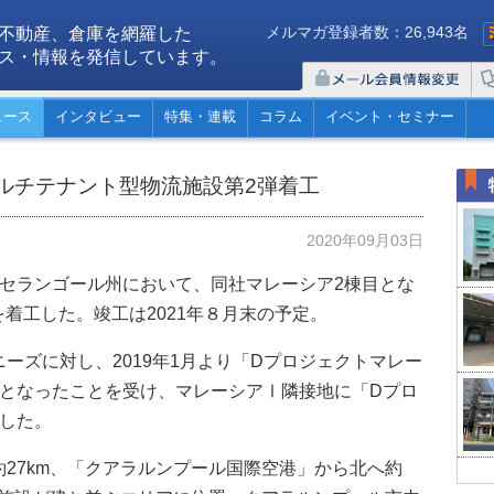
メルマガ登録者数：26,943名
不動産、倉庫を網羅した
ス・情報を発信しています。
ュース
インタビュー
特集・連載
コラム
イベント・セミナー
ルチテナント型物流施設第2弾着工
2020年09月03日
・セランゴール州において、同社マレーシア2棟目とな
ia2」を着工した。竣工は2021年８月末の予定。
ーズに対し、2019年1月より「Dプロジェクトマレー
床となったことを受け、マレーシアⅠ隣接地に「Dプロ
定した。
27km、「クアラルンプール国際空港」から北へ約