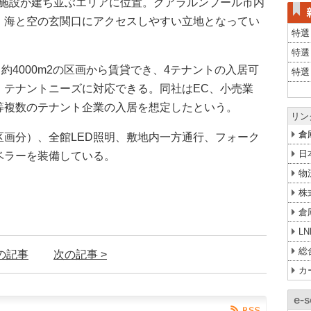
流施設が建ち並ぶエリアに位置。クアラルンプール市内
、海と空の玄関口にアクセスしやすい立地となってい
特選
特選
。約4000m2の区画から賃貸でき、4テナントの入居可
特選
、テナントニーズに対応できる。同社はEC、小売業
等複数のテナント企業の入居を想定したという。
リン
倉
画分）、全館LED照明、敷地内一方通行、フォーク
日
ベラーを装備している。
物
株
倉
L
総
前の記事
次の記事 >
カ