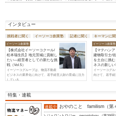
インタビュー
挑戦者に聞く
イーソーコ創業塾
記者に聞く
キーマンに聞
イーソーコ創業塾
イーソーコ創業塾
【株式会社イーソーコクール/
【マテハンア
松本瑞生氏】地元茨城に貢献し
建物取引士/
たい—経営者としての新たな挑
を土台に挑む
戦（Vol.5）
ネスの新しい視
イーソーコグループは、物流不動産
イーソーコグル
ビジネスの業界化に向けて、若手経営人財の育成に注力
向けて、若手経営
している...
特集・連載
おやのこと familism（
連載中
ジェロントロジー gerontology （第39回