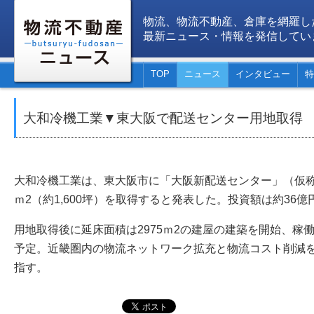
物流、物流不動産、倉庫を網羅し
最新ニュース・情報を発信してい
TOP
ニュース
インタビュー
特
大和冷機工業▼東大阪で配送センター用地取得
大和冷機工業は、東大阪市に「大阪新配送センター」（仮称
ｍ2（約1,600坪）を取得すると発表した。投資額は約36億
用地取得後に延床面積は2975ｍ2の建屋の建築を開始、稼働
予定。近畿圏内の物流ネットワーク拡充と物流コスト削減
指す。