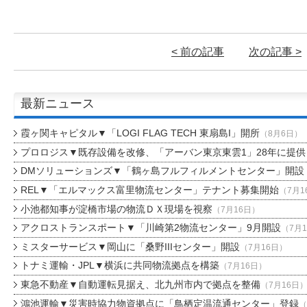
< 前の記事
次の記事 >
最新ニュース
霞ヶ関キャピタル▼「LOGI FLAG TECH 東扇島I」開所
（8月6日）
プロロジス▼既存設備を改修、「アーバン東京東雲1」28年に提供
DMソリューションズ▼「鶴ヶ島フルフィルメントセンター」開設
REL▼「エルマックス富里物流センター」テナント募集開始
（7月1
小池都知事が淀橋市場の物流ＤＸ現場を視察
（7月16日）
アクロストランスポート▼「川崎第2物流センター」9月開設
（7月
ミスターサービス▼岡山に「桑野IIIセンター」開設
（7月16日）
トナミ運輸・JPL▼横浜に共同物流拠点を構築
（7月16日）
東急不動産▼自動運転見据え、北九州市内で拠点を整備
（7月16日
鴻池運輸▼災害時協力物資拠点に「鳥栖定温流通センター」登録
（