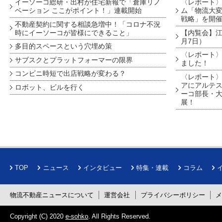
イーソーコ総研・出村が住宅新報で「倉庫リノ
〈レポート
ベーション ここがポイント！」連載開始
ム「物流大変
戦略」を開
不動産契約に関する相談急増中！「コロナ不況
時にイーソーコが皆様にできること」
【内覧会】江戸
月7日）
多目的スペースという穴埋め策
〈レポート〉
サブスクとプラットフォーマーの限界
ました！
コンビニ時短で出店戦略が変わる？
〈レポート〉
アにアルテ
ロボット、ビルを行く
ーコ部長・大
展！
TOP
ニュース
インタビュー
特集・連載
コラム
物流不動産ニュースについて
運営会社
プライバシーポリシー
Copyright (C) 2020
e-sohko
. All Rights Reserved.