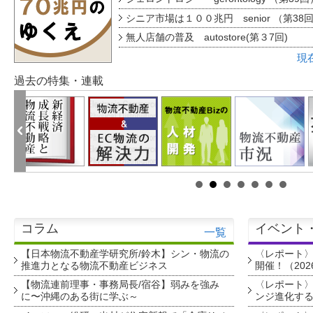
シニア市場は１００兆円 senior （第38
無人店舗の普及 autostore(第３7回)
現
過去の特集・連載
コラム
イベント
一覧
【日本物流不動産学研究所/鈴木】シン・物流の
〈レポート
推進力となる物流不動産ビジネス
開催！（202
【物流連前理事・事務局長/宿谷】弱みを強み
〈レポート〉
に〜沖縄のある街に学ぶ～
ンジ進化す