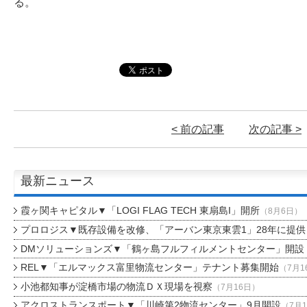
る。
< 前の記事
次の記事 >
最新ニュース
霞ヶ関キャピタル▼「LOGI FLAG TECH 東扇島I」開所
（8月6日）
プロロジス▼既存設備を改修、「アーバン東京東雲1」28年に提供
DMソリューションズ▼「鶴ヶ島フルフィルメントセンター」開設
REL▼「エルマックス富里物流センター」テナント募集開始
（7月1
小池都知事が淀橋市場の物流ＤＸ現場を視察
（7月16日）
アクロストランスポート▼「川崎第2物流センター」9月開設
（7月