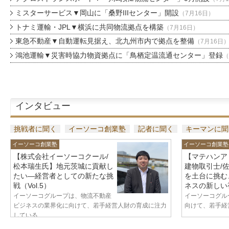
ミスターサービス▼岡山に「桑野IIIセンター」開設
（7月16日）
トナミ運輸・JPL▼横浜に共同物流拠点を構築
（7月16日）
東急不動産▼自動運転見据え、北九州市内で拠点を整備
（7月16日
鴻池運輸▼災害時協力物資拠点に「鳥栖定温流通センター」登録
（
インタビュー
挑戦者に聞く
イーソーコ創業塾
記者に聞く
キーマンに聞
イーソーコ創業塾
イーソーコ創業塾
【株式会社イーソーコクール/
【マテハンア
松本瑞生氏】地元茨城に貢献し
建物取引士/
たい—経営者としての新たな挑
を土台に挑む
戦（Vol.5）
ネスの新しい視
イーソーコグループは、物流不動産
イーソーコグル
ビジネスの業界化に向けて、若手経営人財の育成に注力
向けて、若手経営
している...