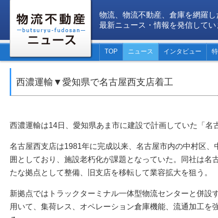
物流、物流不動産、倉庫を網羅し
最新ニュース・情報を発信してい
TOP
ニュース
インタビュー
特
西濃運輸▼愛知県で名古屋西支店着工
西濃運輸は14日、愛知県あま市に建設で計画していた「名
名古屋西支店は1981年に完成以来、名古屋市内の中村区
囲としており、施設老朽化が課題となっていた。同社は名
たな拠点として整備、旧支店を移転して業容拡大を狙う。
新拠点ではトラックターミナル一体型物流センターと併設
用いて、集荷レス、オペレーション倉庫機能、流通加工を