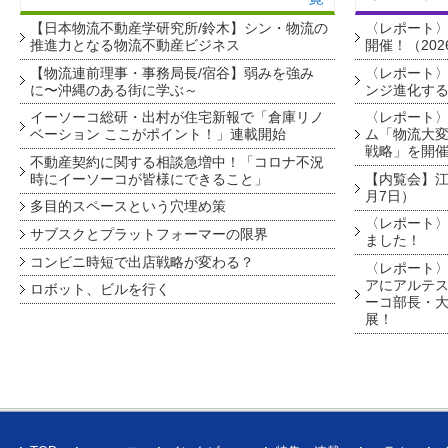
【日本物流不動産学研究所/鈴木】シン・物流の
〈レポート
推進力となる物流不動産ビジネス
開催！（202
【物流連前理事・事務局長/宿谷】弱みを強み
〈レポート〉
に〜沖縄のある街に学ぶ～
ンジ進化す
イーソーコ総研・出村が住宅新報で「倉庫リノ
〈レポート
ベーション ここがポイント！」連載開始
ム「物流大変
戦略」を開
不動産契約に関する相談急増中！「コロナ不況
時にイーソーコが皆様にできること」
【内覧会】江戸
月7日）
多目的スペースという穴埋め策
〈レポート〉
サブスクとプラットフォーマーの限界
ました！
コンビニ時短で出店戦略が変わる？
〈レポート〉
アにアルテ
ロボット、ビルを行く
ーコ部長・大
展！