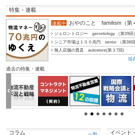
特集・連載
おやのこと familism（
連載中
ジェロントロジー gerontology （第39回
シニア市場は１００兆円 senior （第38
無人店舗の普及 autostore(第３7回)
現
過去の特集・連載
コラム
イベント
一覧