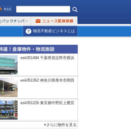
物流不動産ビジネスとは
esk051494 千葉県習志野市茜浜
esk051362 神奈川県厚木市岡田
esk051226 東京都中野区上鷺宮
さらに物件を見る