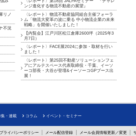
を強み
〈レポート〉第18回 JALPAセミナー 『チャレ
ンジ進化する物流不動産の展望』
庫リノ
〈レポート〉物流不動産協同組合主催フォーラ
ム「物流大変革の波に乗る 中小物流企業の未来
戦略」を開催いたしました！
ナ不況
【内覧会】江戸川区松江倉庫2600坪（2025年3
月7日）
〈レポート〉FACE展2024に参加・取材を行い
ました！
〈レポート〉第25回不動産ソリューションフェ
アにアルテスペース代表取締役・千葉、イーソ
ーコ部長・大谷が登壇&イーソーコGPブース出
展！
特集・連載
コラム
イベント・セミナー
プライバシーポリシー
メール配信登録
メール会員情報更新／変更