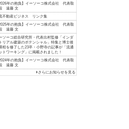
2026年の抱負】イーソーコ株式会社 代表取
役 遠藤 文
流不動産ビジネス リンク集
2025年の抱負】イーソーコ株式会社 代表取
役 遠藤 文
ーソーコ総合研究所・代表出村監修「インダ
トリアル建築のポテンシャル」特集と博士後
課程を修了した23卒・小野寺の記事が「流通
ットワーキング」に掲載されました！
2024年の抱負】イーソーコ株式会社 代表取
役 遠藤 文
さらにお知らせを見る