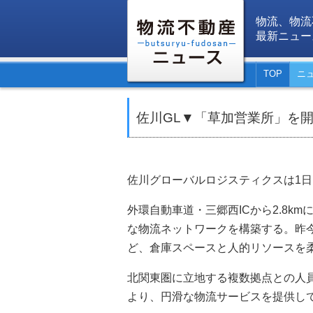
物流、物流
最新ニュー
TOP
ニ
佐川GL▼「草加営業所」を
佐川グローバルロジスティクスは1
外環自動車道・三郷西ICから2.8k
な物流ネットワークを構築する。昨
ど、倉庫スペースと人的リソースを
北関東圏に立地する複数拠点との人
より、円滑な物流サービスを提供し