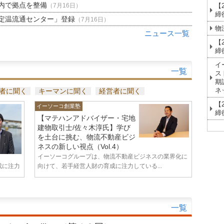
内で拠点を整備
【
（7月16日）
締
定温流通センター」登録
（7月16日）
物
ニュース一覧
【
締
イ
一覧
ス
期
ネ
者に聞く
キーマンに聞く
経営者に聞く
【
イーソーコ創業塾
締
【マテハンアドバイザー・宅地
建物取引士/佐々木淳氏】学び
を土台に挑む、物流不動産ビジ
ネスの新しい視点（Vol.4）
イーソーコグループは、物流不動産ビジネスの業界化に
成に注力
向けて、若手経営人財の育成に注力している...
一覧