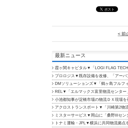
< 
最新ニュース
霞ヶ関キャピタル▼「LOGI FLAG TEC
プロロジス▼既存設備を改修、「アーバン
DMソリューションズ▼「鶴ヶ島フルフ
REL▼「エルマックス富里物流センター
小池都知事が淀橋市場の物流ＤＸ現場を
アクロストランスポート▼「川崎第2物
ミスターサービス▼岡山に「桑野IIIセン
トナミ運輸・JPL▼横浜に共同物流拠点