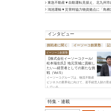
東急不動産▼自動運転見据え、北九州市
鴻池運輸▼災害時協力物資拠点に「鳥栖
インタビュー
挑戦者に聞く
イーソーコ創業塾
記
イーソーコ創業塾
【株式会社イーソーコクール/
松本瑞生氏】地元茨城に貢献し
たい—経営者としての新たな挑
戦（Vol.5）
イーソーコグループは、物流不動産
ビジネスの業界化に向けて、若手経営人財の育
している...
特集・連載