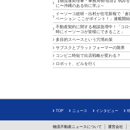
【物流連前理事・事務局長/宿谷】弱み
に〜沖縄のある街に学ぶ～
イーソーコ総研・出村が住宅新報で「倉
ベーション ここがポイント！」連載開始
不動産契約に関する相談急増中！「コロ
時にイーソーコが皆様にできること」
多目的スペースという穴埋め策
サブスクとプラットフォーマーの限界
コンビニ時短で出店戦略が変わる？
ロボット、ビルを行く
TOP
ニュース
インタビュー
物流不動産ニュースについて
運営会社