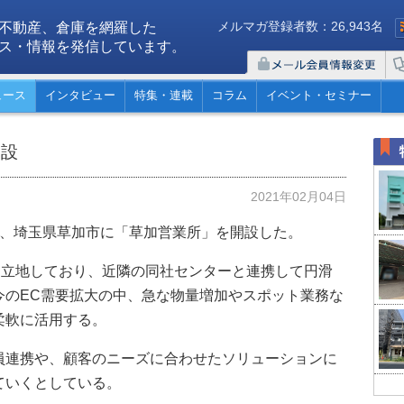
メルマガ登録者数：26,943名
不動産、倉庫を網羅した
ス・情報を発信しています。
ュース
インタビュー
特集・連載
コラム
イベント・セミナー
開設
2021年02月04日
日、埼玉県草加市に「草加営業所」を開設した。
mに立地しており、近隣の同社センターと連携して円滑
今のEC需要拡大の中、急な物量増加やスポット業務な
柔軟に活用する。
員連携や、顧客のニーズに合わせたソリューションに
ていくとしている。