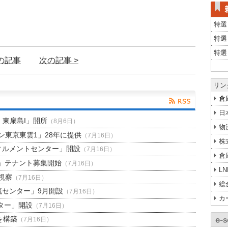
特選
特選
特選
前の記事
次の記事 >
リン
倉
日
H 東扇島I」開所
（8月6日）
物
東京東雲1」28年に提供
（7月16日）
株
ィルメントセンター」開設
（7月16日）
倉
」テナント募集開始
（7月16日）
L
視察
（7月16日）
総
流センター」9月開設
（7月16日）
カ
ター」開設
（7月16日）
を構築
（7月16日）