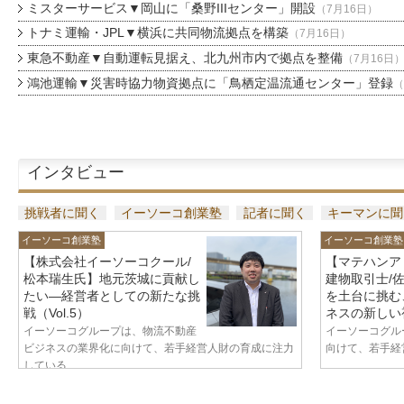
ミスターサービス▼岡山に「桑野IIIセンター」開設
（7月16日）
トナミ運輸・JPL▼横浜に共同物流拠点を構築
（7月16日）
東急不動産▼自動運転見据え、北九州市内で拠点を整備
（7月16日
鴻池運輸▼災害時協力物資拠点に「鳥栖定温流通センター」登録
（
インタビュー
挑戦者に聞く
イーソーコ創業塾
記者に聞く
キーマンに聞
イーソーコ創業塾
イーソーコ創業塾
【株式会社イーソーコクール/
【マテハンア
松本瑞生氏】地元茨城に貢献し
建物取引士/
たい—経営者としての新たな挑
を土台に挑む
戦（Vol.5）
ネスの新しい視
イーソーコグループは、物流不動産
イーソーコグル
ビジネスの業界化に向けて、若手経営人財の育成に注力
向けて、若手経営
している...