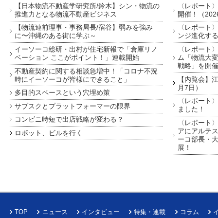
【日本物流不動産学研究所/鈴木】シン・物流の
〈レポート
推進力となる物流不動産ビジネス
開催！（202
【物流連前理事・事務局長/宿谷】弱みを強み
〈レポート〉
に〜沖縄のある街に学ぶ～
ンジ進化す
イーソーコ総研・出村が住宅新報で「倉庫リノ
〈レポート
ベーション ここがポイント！」連載開始
ム「物流大変
戦略」を開
不動産契約に関する相談急増中！「コロナ不況
時にイーソーコが皆様にできること」
【内覧会】江戸
月7日）
多目的スペースという穴埋め策
〈レポート〉
サブスクとプラットフォーマーの限界
ました！
コンビニ時短で出店戦略が変わる？
〈レポート〉
アにアルテ
ロボット、ビルを行く
ーコ部長・大
展！
TOP
ニュース
インタビュー
特集・連載
コラム