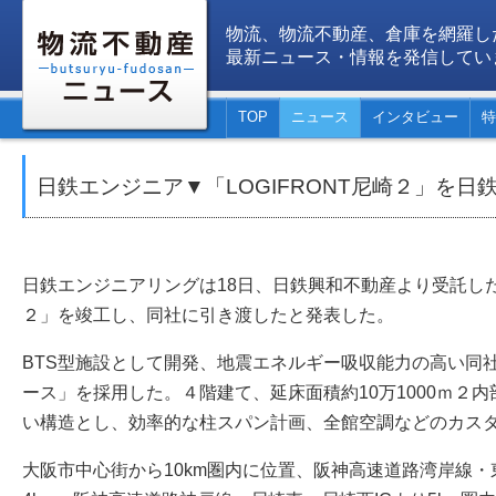
物流、物流不動産、倉庫を網羅し
最新ニュース・情報を発信してい
TOP
ニュース
インタビュー
特
日鉄エンジニア▼「LOGIFRONT尼崎２」を
日鉄エンジニアリングは18日、日鉄興和不動産より受託した物
２」を竣工し、同社に引き渡したと発表した。
BTS型施設として開発、地震エネルギー吸収能力の高い同
ース」を採用した。４階建て、延床面積約10万1000ｍ２
い構造とし、効率的な柱スパン計画、全館空調などのカス
大阪市中心街から10km圏内に位置、阪神高速道路湾岸線・東