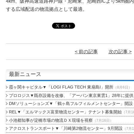
4km、阪神高速道路神戸線・尼崎東、尼崎西ICより5km
する広域配送の物流拠点として最適。
< 前の記事
次の記事 >
最新ニュース
霞ヶ関キャピタル▼「LOGI FLAG TECH 東扇島I」開所
（8月6日）
プロロジス▼既存設備を改修、「アーバン東京東雲1」28年に提供
DMソリューションズ▼「鶴ヶ島フルフィルメントセンター」開設
REL▼「エルマックス富里物流センター」テナント募集開始
（7月1
小池都知事が淀橋市場の物流ＤＸ現場を視察
（7月16日）
アクロストランスポート▼「川崎第2物流センター」9月開設
（7月