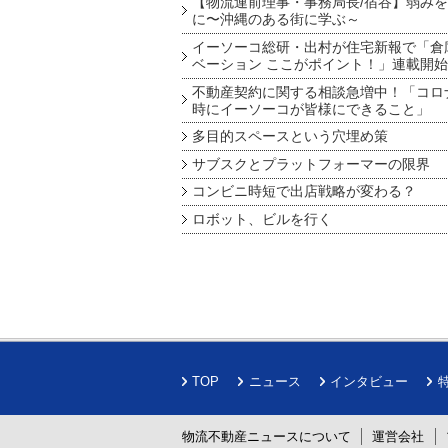
【物流連前理事・事務局長/宿谷】弱み
に〜沖縄のある街に学ぶ～
イーソーコ総研・出村が住宅新報で「倉
ベーション ここがポイント！」連載開始
不動産契約に関する相談急増中！「コロ
時にイーソーコが皆様にできること」
多目的スペースという穴埋め策
サブスクとプラットフォーマーの限界
コンビニ時短で出店戦略が変わる？
ロボット、ビルを行く
TOP
ニュース
インタビュー
物流不動産ニュースについて
運営会社