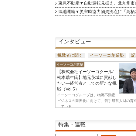
東急不動産▼自動運転見据え、北九州市
鴻池運輸▼災害時協力物資拠点に「鳥栖
インタビュー
挑戦者に聞く
イーソーコ創業塾
記
イーソーコ創業塾
【株式会社イーソーコクール/
松本瑞生氏】地元茨城に貢献し
たい—経営者としての新たな挑
戦（Vol.5）
イーソーコグループは、物流不動産
ビジネスの業界化に向けて、若手経営人財の育
している...
特集・連載