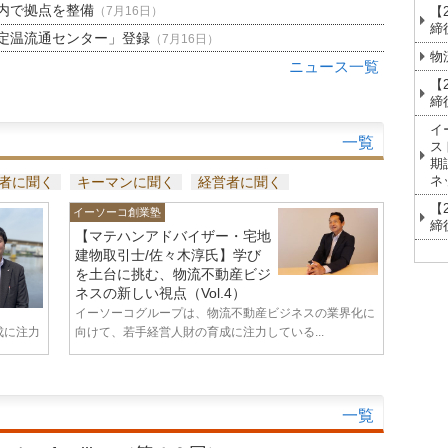
内で拠点を整備
【
（7月16日）
締
定温流通センター」登録
（7月16日）
物
ニュース一覧
【
締
イ
一覧
ス
期
ネ
者に聞く
キーマンに聞く
経営者に聞く
【
イーソーコ創業塾
締
【マテハンアドバイザー・宅地
建物取引士/佐々木淳氏】学び
を土台に挑む、物流不動産ビジ
ネスの新しい視点（Vol.4）
イーソーコグループは、物流不動産ビジネスの業界化に
成に注力
向けて、若手経営人財の育成に注力している...
一覧