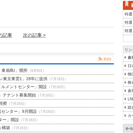
特選
特選
特選
前の記事
次の記事 >
リン
倉
日
H 東扇島I」開所
（8月6日）
物
東京東雲1」28年に提供
（7月16日）
株
ィルメントセンター」開設
（7月16日）
倉
」テナント募集開始
（7月16日）
L
視察
（7月16日）
総
流センター」9月開設
（7月16日）
カ
ター」開設
（7月16日）
を構築
（7月16日）