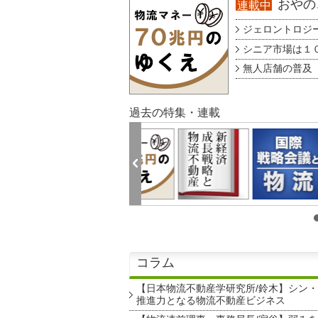
おやのこ
連載中
ジェロントロジー g
シニア市場は１００
無人店舗の普及 au
過去の特集・連載
コラム
【日本物流不動産学研究所/鈴木】シン
推進力となる物流不動産ビジネス