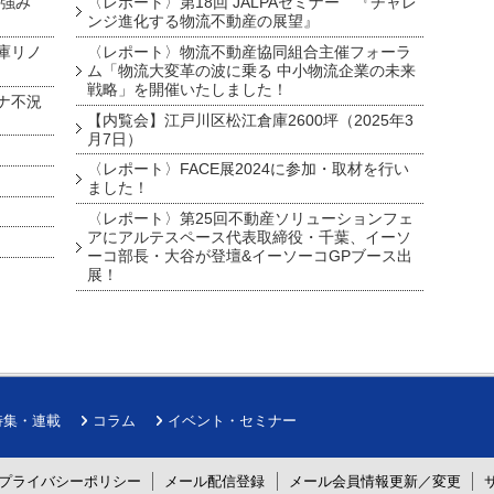
を強み
〈レポート〉第18回 JALPAセミナー 『チャレ
ンジ進化する物流不動産の展望』
庫リノ
〈レポート〉物流不動産協同組合主催フォーラ
ム「物流大変革の波に乗る 中小物流企業の未来
戦略」を開催いたしました！
ナ不況
【内覧会】江戸川区松江倉庫2600坪（2025年3
月7日）
〈レポート〉FACE展2024に参加・取材を行い
ました！
〈レポート〉第25回不動産ソリューションフェ
アにアルテスペース代表取締役・千葉、イーソ
ーコ部長・大谷が登壇&イーソーコGPブース出
展！
特集・連載
コラム
イベント・セミナー
プライバシーポリシー
メール配信登録
メール会員情報更新／変更