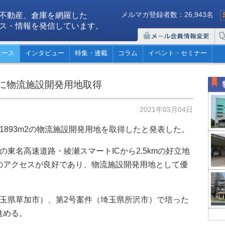
メルマガ登録者数：26,943名
不動産、倉庫を網羅した
ス・情報を発信しています。
ュース
インタビュー
特集・連載
コラム
イベント・セミナー
に物流施設開発用地取得
2021年03月04日
1893m2の物流施設開発用地を取得したと発表した。
東名高速道路・綾瀬スマートICから2.5kmの好立地
のアクセスが良好であり、物流施設開発用地として優
埼玉県草加市）、第2号案件（埼玉県所沢市）で培った
進める。