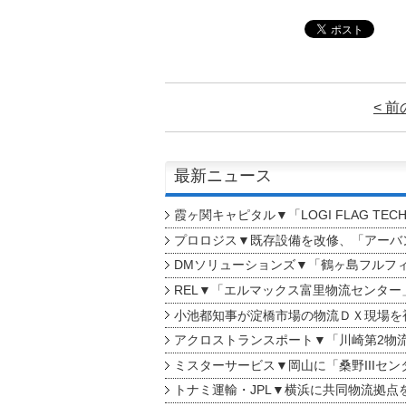
< 
最新ニュース
霞ヶ関キャピタル▼「LOGI FLAG TEC
プロロジス▼既存設備を改修、「アーバン
DMソリューションズ▼「鶴ヶ島フルフ
REL▼「エルマックス富里物流センター
小池都知事が淀橋市場の物流ＤＸ現場を
アクロストランスポート▼「川崎第2物
ミスターサービス▼岡山に「桑野IIIセン
トナミ運輸・JPL▼横浜に共同物流拠点