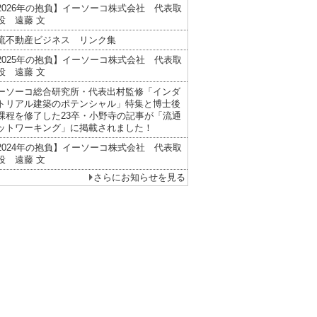
2026年の抱負】イーソーコ株式会社 代表取
役 遠藤 文
流不動産ビジネス リンク集
2025年の抱負】イーソーコ株式会社 代表取
役 遠藤 文
ーソーコ総合研究所・代表出村監修「インダ
トリアル建築のポテンシャル」特集と博士後
課程を修了した23卒・小野寺の記事が「流通
ットワーキング」に掲載されました！
2024年の抱負】イーソーコ株式会社 代表取
役 遠藤 文
さらにお知らせを見る