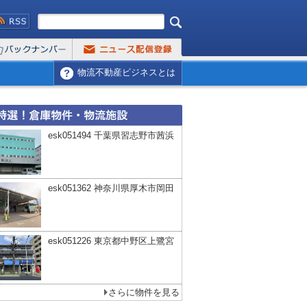
物流不動産ビジネスとは
esk051494 千葉県習志野市茜浜
esk051362 神奈川県厚木市岡田
esk051226 東京都中野区上鷺宮
さらに物件を見る