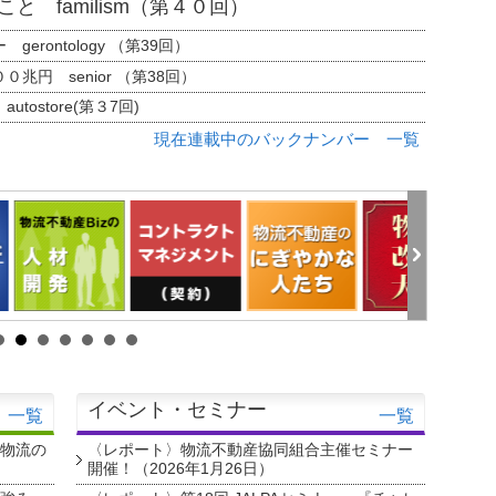
と familism（第４０回）
erontology （第39回）
兆円 senior （第38回）
tostore(第３7回)
現在連載中のバックナンバー 一覧
イベント・セミナー
一覧
一覧
・物流の
〈レポート〉物流不動産協同組合主催セミナー
開催！（2026年1月26日）