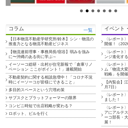
コラム
イベント
一覧
【日本物流不動産学研究所/鈴木】シン・物流の
〈レポート
推進力となる物流不動産ビジネス
開催！（202
【物流連前理事・事務局長/宿谷】弱みを強み
〈レポート〉
に〜沖縄のある街に学ぶ～
ンジ進化す
イーソーコ総研・出村が住宅新報で「倉庫リノ
〈レポート
ベーション ここがポイント！」連載開始
ム「物流大変
戦略」を開
不動産契約に関する相談急増中！「コロナ不況
時にイーソーコが皆様にできること」
【内覧会】江戸
月7日）
多目的スペースという穴埋め策
〈レポート〉
サブスクとプラットフォーマーの限界
ました！
コンビニ時短で出店戦略が変わる？
〈レポート〉
アにアルテ
ロボット、ビルを行く
ーコ部長・大
展！