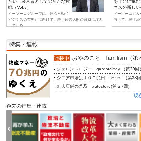
たい—経営者としての新たな挑
を土台に挑む
戦（Vol.5）
ネスの新しい視
イーソーコグループは、物流不動産
イーソーコグル
ビジネスの業界化に向けて、若手経営人財の育成に注力
向けて、若手経営
している...
特集・連載
おやのこと familism（
連載中
ジェロントロジー gerontology （第39回
シニア市場は１００兆円 senior （第38
無人店舗の普及 autostore(第３7回)
現
過去の特集・連載