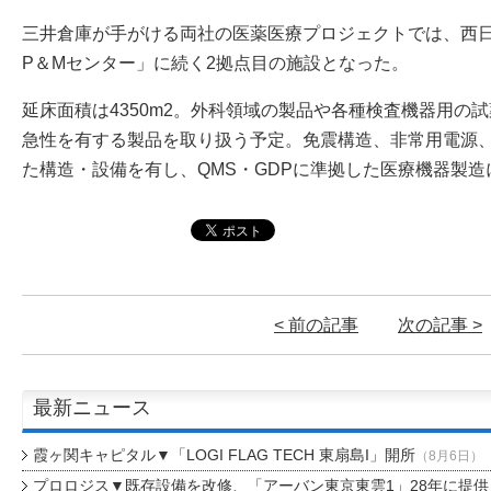
三井倉庫が手がける両社の医薬医療プロジェクトでは、西
P＆Mセンター」に続く2拠点目の施設となった。
延床面積は4350m2。外科領域の製品や各種検査機器用の
急性を有する製品を取り扱う予定。免震構造、非常用電源
た構造・設備を有し、QMS・GDPに準拠した医療機器製
< 前の記事
次の記事 >
最新ニュース
霞ヶ関キャピタル▼「LOGI FLAG TECH 東扇島I」開所
（8月6日）
プロロジス▼既存設備を改修、「アーバン東京東雲1」28年に提供