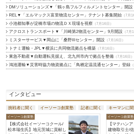
DMソリューションズ▼「鶴ヶ島フルフィルメントセンター」開設
REL▼「エルマックス富里物流センター」テナント募集開始
（7月1
小池都知事が淀橋市場の物流ＤＸ現場を視察
（7月16日）
アクロストランスポート▼「川崎第2物流センター」9月開設
（7月
ミスターサービス▼岡山に「桑野IIIセンター」開設
（7月16日）
トナミ運輸・JPL▼横浜に共同物流拠点を構築
（7月16日）
東急不動産▼自動運転見据え、北九州市内で拠点を整備
（7月16日
鴻池運輸▼災害時協力物資拠点に「鳥栖定温流通センター」登録
（
インタビュー
挑戦者に聞く
イーソーコ創業塾
記者に聞く
キーマンに聞
イーソーコ創業塾
イーソーコ創業塾
【株式会社イーソーコクール/
【マテハンア
松本瑞生氏】地元茨城に貢献し
建物取引士/