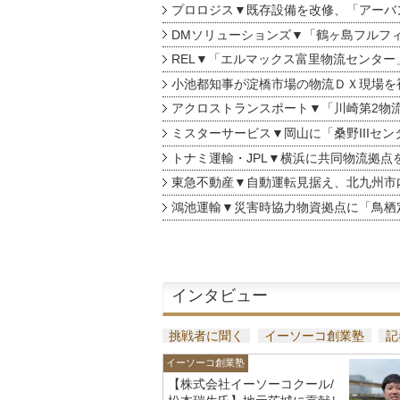
プロロジス▼既存設備を改修、「アーバン
DMソリューションズ▼「鶴ヶ島フルフ
REL▼「エルマックス富里物流センター
小池都知事が淀橋市場の物流ＤＸ現場を
アクロストランスポート▼「川崎第2物
ミスターサービス▼岡山に「桑野IIIセン
トナミ運輸・JPL▼横浜に共同物流拠点
東急不動産▼自動運転見据え、北九州市
鴻池運輸▼災害時協力物資拠点に「鳥栖
インタビュー
挑戦者に聞く
イーソーコ創業塾
記
イーソーコ創業塾
【株式会社イーソーコクール/