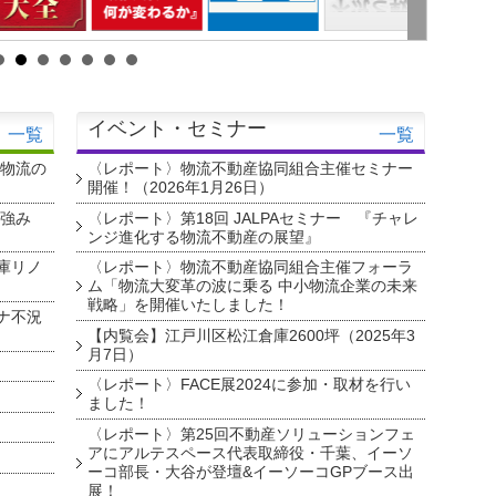
イベント・セミナー
一覧
一覧
・物流の
〈レポート〉物流不動産協同組合主催セミナー
開催！（2026年1月26日）
を強み
〈レポート〉第18回 JALPAセミナー 『チャレ
ンジ進化する物流不動産の展望』
庫リノ
〈レポート〉物流不動産協同組合主催フォーラ
ム「物流大変革の波に乗る 中小物流企業の未来
戦略」を開催いたしました！
ナ不況
【内覧会】江戸川区松江倉庫2600坪（2025年3
月7日）
〈レポート〉FACE展2024に参加・取材を行い
ました！
〈レポート〉第25回不動産ソリューションフェ
アにアルテスペース代表取締役・千葉、イーソ
ーコ部長・大谷が登壇&イーソーコGPブース出
展！