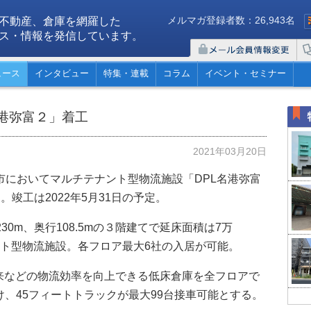
メルマガ登録者数：26,943名
不動産、倉庫を網羅した
ス・情報を発信しています。
ュース
インタビュー
特集・連載
コラム
イベント・セミナー
名港弥富２」着工
2021年03月20日
市においてマルチテナント型物流施設「DPL名港弥富
。竣工は2022年5月31日の予定。
30m、奥行108.5mの３階建てで延床面積は7万
ナント型物流施設。各フロア最大6社の入居が可能。
来などの物流効率を向上できる低床倉庫を全フロアで
け、45フィートトラックが最大99台接車可能とする。