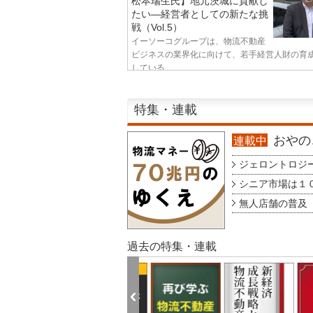
松本瑞生氏】地元茨城に貢献し
たい—経営者としての新たな挑
戦（Vol.5）
イーソーコグループは、物流不動産
ビジネスの業界化に向けて、若手経営人財の育
している...
特集・連載
おやのこ
連載中
ジェロントロジー g
シニア市場は１００
無人店舗の普及 au
過去の特集・連載