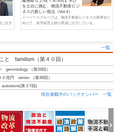
建物取引士/佐々木淳氏】学び
を土台に挑む、物流不動産ビジ
ネスの新しい視点（Vol.4）
イーソーコグループは、物流不動産ビジネスの業界化に
成に注力
向けて、若手経営人財の育成に注力している...
一覧
と familism（第４０回）
erontology （第39回）
兆円 senior （第38回）
tostore(第３7回)
現在連載中のバックナンバー 一覧