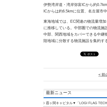
伊勢湾岸道・湾岸弥富ICから約0.7
ICからは約6.5kmに位置、名古屋
東海地域では、EC関連の物流量増
に推移している。中部圏での物流施
中部、関西地域をカバーできる中継
陸地域に分散する物流施設を集約す
< 
最新ニュース
霞ヶ関キャピタル▼「LOGI FLAG TEC