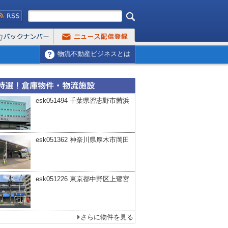
物流不動産ビジネスとは
esk051494 千葉県習志野市茜浜
esk051362 神奈川県厚木市岡田
esk051226 東京都中野区上鷺宮
さらに物件を見る