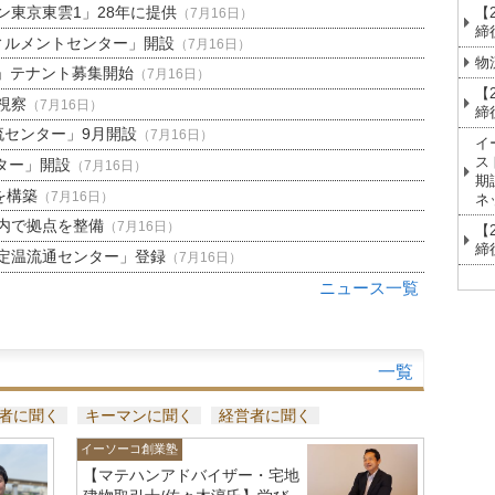
東京東雲1」28年に提供
【
（7月16日）
締
ィルメントセンター」開設
（7月16日）
物
」テナント募集開始
（7月16日）
【
視察
（7月16日）
締
流センター」9月開設
（7月16日）
イ
ス
ター」開設
（7月16日）
期
を構築
（7月16日）
ネ
内で拠点を整備
（7月16日）
【
締
定温流通センター」登録
（7月16日）
ニュース一覧
一覧
者に聞く
キーマンに聞く
経営者に聞く
イーソーコ創業塾
【マテハンアドバイザー・宅地