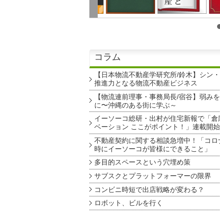
コラム
【日本物流不動産学研究所/鈴木】シン
推進力となる物流不動産ビジネス
【物流連前理事・事務局長/宿谷】弱み
に〜沖縄のある街に学ぶ～
イーソーコ総研・出村が住宅新報で「倉
ベーション ここがポイント！」連載開始
不動産契約に関する相談急増中！「コロ
時にイーソーコが皆様にできること」
多目的スペースという穴埋め策
サブスクとプラットフォーマーの限界
コンビニ時短で出店戦略が変わる？
ロボット、ビルを行く