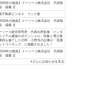
2026年の抱負】イーソーコ株式会社 代表取
役 遠藤 文
流不動産ビジネス リンク集
2025年の抱負】イーソーコ株式会社 代表取
役 遠藤 文
ーソーコ総合研究所・代表出村監修「インダ
トリアル建築のポテンシャル」特集と博士後
課程を修了した23卒・小野寺の記事が「流通
ットワーキング」に掲載されました！
2024年の抱負】イーソーコ株式会社 代表取
役 遠藤 文
さらにお知らせを見る