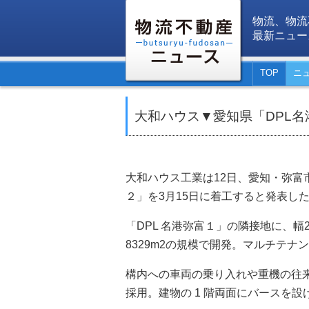
物流、物流
最新ニュー
TOP
ニ
大和ハウス▼愛知県「DPL
大和ハウス工業は12日、愛知・弥富
２」を3月15日に着工すると発表した
「DPL 名港弥富１」の隣接地に、幅2
8329m2の規模で開発。マルチテ
構内への車両の乗り入れや重機の往
採用。建物の 1 階両面にバースを設