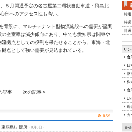
km、５月開通予定の名古屋第二環状自動車道・飛島北
市中心部へのアクセス性も高い。
特選
特選
加を背景に、マルチテナント型物流施設への需要が堅調
特選
設の空室率は減少傾向にあり、中でも愛知県は関東や
物流拠点としての役割を果たせることから、東海・北
リン
る拠点として強い需要が見込まれている。
倉
日
物
株
倉
前の記事
次の記事 >
L
総
カ
H 東扇島I」開所
（8月6日）