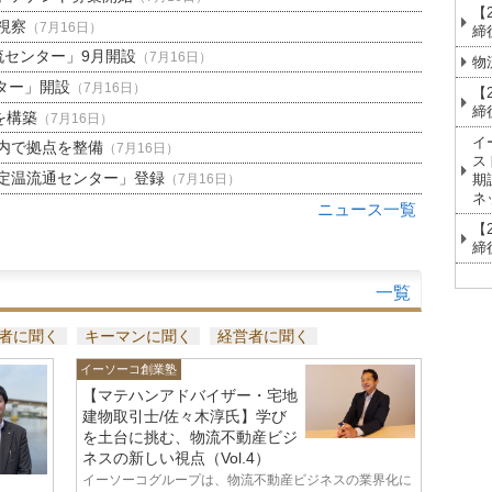
【
視察
（7月16日）
締
流センター」9月開設
（7月16日）
物
ター」開設
（7月16日）
【
締
を構築
（7月16日）
イ
内で拠点を整備
（7月16日）
ス
定温流通センター」登録
期
（7月16日）
ネ
ニュース一覧
【
締
一覧
者に聞く
キーマンに聞く
経営者に聞く
イーソーコ創業塾
【マテハンアドバイザー・宅地
建物取引士/佐々木淳氏】学び
を土台に挑む、物流不動産ビジ
ネスの新しい視点（Vol.4）
イーソーコグループは、物流不動産ビジネスの業界化に