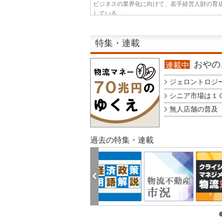
ビジネスの業界化に向けて、若手経営人財の育
している...
特集・連載
おやのこ
連載中
ジェロントロジー g
シニア市場は１００
無人店舗の普及 au
過去の特集・連載