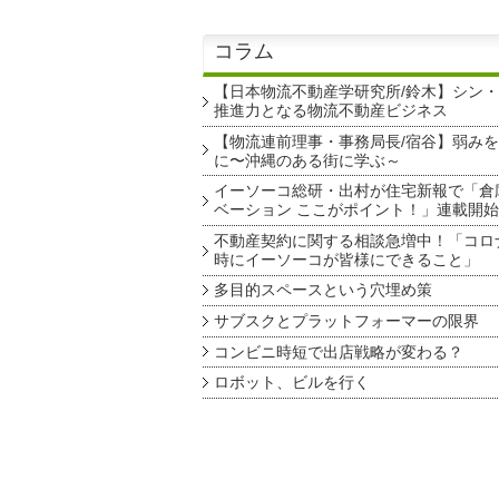
コラム
【日本物流不動産学研究所/鈴木】シン
推進力となる物流不動産ビジネス
【物流連前理事・事務局長/宿谷】弱み
に〜沖縄のある街に学ぶ～
イーソーコ総研・出村が住宅新報で「倉
ベーション ここがポイント！」連載開始
不動産契約に関する相談急増中！「コロ
時にイーソーコが皆様にできること」
多目的スペースという穴埋め策
サブスクとプラットフォーマーの限界
コンビニ時短で出店戦略が変わる？
ロボット、ビルを行く