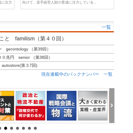
成に注力
向けて、若手経営人財の育成に注力している...
一覧
と familism（第４０回）
erontology （第39回）
兆円 senior （第38回）
tostore(第３7回)
現在連載中のバックナンバー 一覧