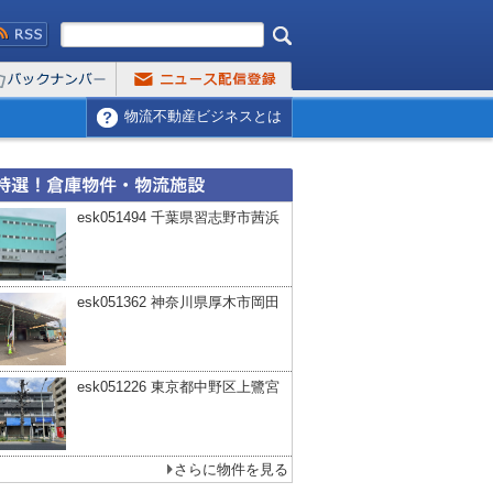
物流不動産ビジネスとは
esk051494 千葉県習志野市茜浜
esk051362 神奈川県厚木市岡田
esk051226 東京都中野区上鷺宮
さらに物件を見る