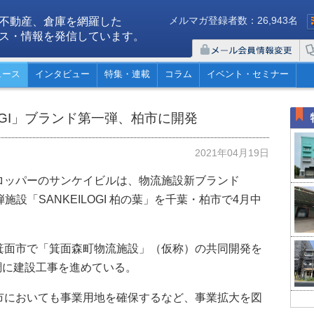
メルマガ登録者数：26,943名
不動産、倉庫を網羅した
ス・情報を発信しています。
ュース
インタビュー
特集・連載
コラム
イベント・セミナー
OGI」ブランド第一弾、柏市に開発
2021年04月19日
ロッパーのサンケイビルは、物流施設新ブランド
弾施設「SANKEILOGI 柏の葉」を千葉・柏市で4月中
箕面市で「箕面森町物流施設」（仮称）の共同開発を
順調に建設工事を進めている。
市においても事業用地を確保するなど、事業拡大を図