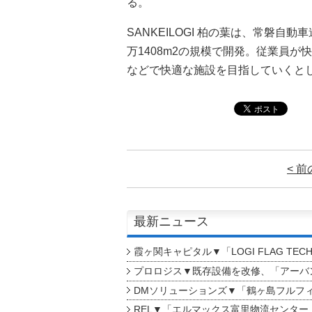
る。
SANKEILOGI 柏の葉は、常磐自
万1408m2の規模で開発。従業員
などで快適な施設を目指していくと
< 
最新ニュース
霞ヶ関キャピタル▼「LOGI FLAG TEC
プロロジス▼既存設備を改修、「アーバン
DMソリューションズ▼「鶴ヶ島フルフ
REL▼「エルマックス富里物流センター