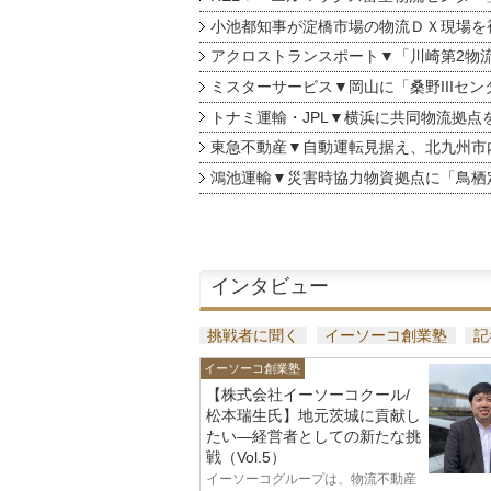
小池都知事が淀橋市場の物流ＤＸ現場を
アクロストランスポート▼「川崎第2物
ミスターサービス▼岡山に「桑野IIIセン
トナミ運輸・JPL▼横浜に共同物流拠点
東急不動産▼自動運転見据え、北九州市
鴻池運輸▼災害時協力物資拠点に「鳥栖
インタビュー
挑戦者に聞く
イーソーコ創業塾
記
イーソーコ創業塾
【株式会社イーソーコクール/
松本瑞生氏】地元茨城に貢献し
たい—経営者としての新たな挑
戦（Vol.5）
イーソーコグループは、物流不動産