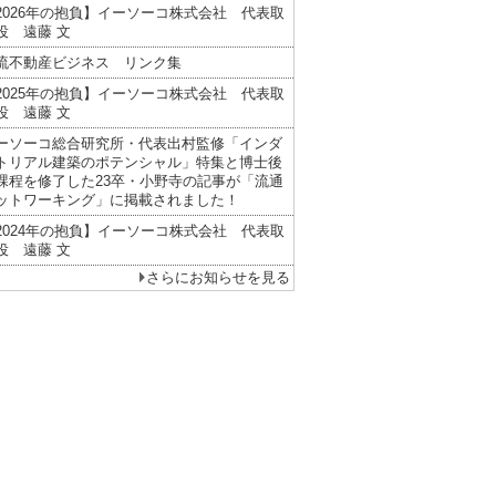
2026年の抱負】イーソーコ株式会社 代表取
役 遠藤 文
流不動産ビジネス リンク集
2025年の抱負】イーソーコ株式会社 代表取
役 遠藤 文
ーソーコ総合研究所・代表出村監修「インダ
トリアル建築のポテンシャル」特集と博士後
課程を修了した23卒・小野寺の記事が「流通
ットワーキング」に掲載されました！
2024年の抱負】イーソーコ株式会社 代表取
役 遠藤 文
さらにお知らせを見る