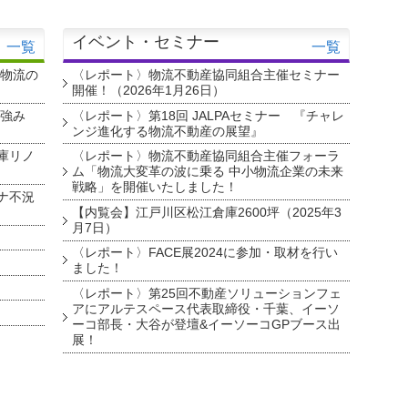
イベント・セミナー
一覧
一覧
・物流の
〈レポート〉物流不動産協同組合主催セミナー
開催！（2026年1月26日）
を強み
〈レポート〉第18回 JALPAセミナー 『チャレ
ンジ進化する物流不動産の展望』
庫リノ
〈レポート〉物流不動産協同組合主催フォーラ
ム「物流大変革の波に乗る 中小物流企業の未来
戦略」を開催いたしました！
ナ不況
【内覧会】江戸川区松江倉庫2600坪（2025年3
月7日）
〈レポート〉FACE展2024に参加・取材を行い
ました！
〈レポート〉第25回不動産ソリューションフェ
アにアルテスペース代表取締役・千葉、イーソ
ーコ部長・大谷が登壇&イーソーコGPブース出
展！