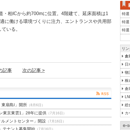
動車道・柏ICから約700mに位置。4階建て、延床面積は1
特選
が快適に働ける環境づくりに注力、エントランスや共用部
特選
している。
特選
リン
倉
日
前の記事
次の記事 >
物
株
倉
L
H 東扇島I」開所
総
（8月6日）
東京東雲1」28年に提供
カ
（7月16日）
ィルメントセンター」開設
（7月16日）
」テナント募集開始
（7月16日）