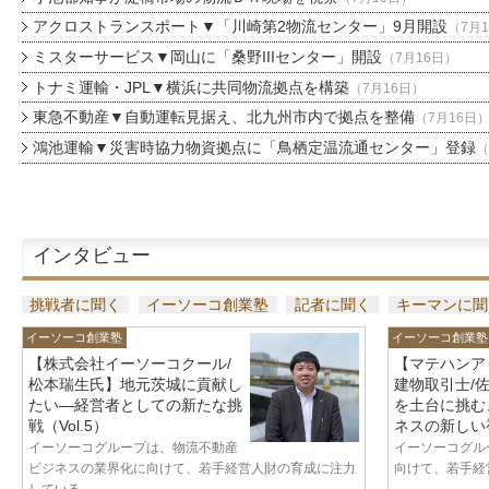
アクロストランスポート▼「川崎第2物流センター」9月開設
（7月
ミスターサービス▼岡山に「桑野IIIセンター」開設
（7月16日）
トナミ運輸・JPL▼横浜に共同物流拠点を構築
（7月16日）
東急不動産▼自動運転見据え、北九州市内で拠点を整備
（7月16日
鴻池運輸▼災害時協力物資拠点に「鳥栖定温流通センター」登録
（
インタビュー
挑戦者に聞く
イーソーコ創業塾
記者に聞く
キーマンに聞
イーソーコ創業塾
イーソーコ創業塾
【株式会社イーソーコクール/
【マテハンア
松本瑞生氏】地元茨城に貢献し
建物取引士/
たい—経営者としての新たな挑
を土台に挑む
戦（Vol.5）
ネスの新しい視
イーソーコグループは、物流不動産
イーソーコグル
ビジネスの業界化に向けて、若手経営人財の育成に注力
向けて、若手経営
している...