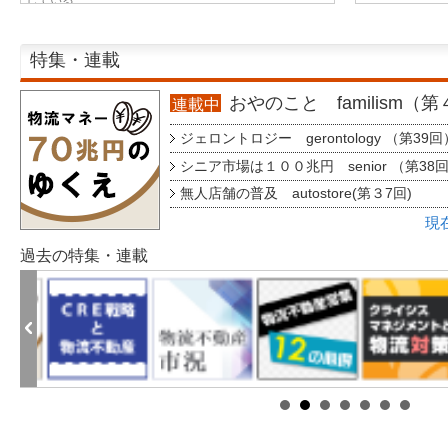
特集・連載
おやのこと familism（
連載中
ジェロントロジー gerontology （第39回
シニア市場は１００兆円 senior （第38
無人店舗の普及 autostore(第３7回)
現
過去の特集・連載