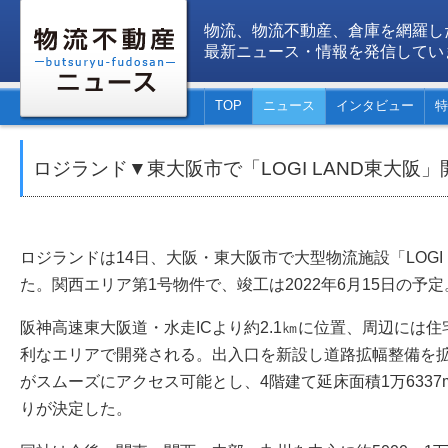
物流、物流不動産、倉庫を網羅し
最新ニュース・情報を発信してい
TOP
ニュース
インタビュー
特
ロジランド▼東大阪市で「LOGI LAND東大阪
ロジランドは14日、大阪・東大阪市で大型物流施設「LOGI
た。関西エリア第1号物件で、竣工は2022年6月15日の予定
阪神高速東大阪道・水走ICより約2.1㎞に位置、周辺には
利なエリアで開発される。出入口を新設し道路拡幅整備を
がスムーズにアクセス可能とし、4階建て延床面積1万6337
りが決定した。