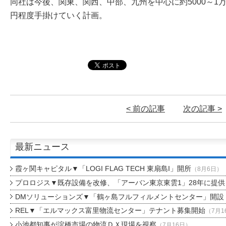
同社は今後、関東、関西、中部、九州を中心に約5000～1万
円程度手掛けていく計画。
< 前の記事
次の記事 >
最新ニュース
霞ヶ関キャピタル▼「LOGI FLAG TECH 東扇島I」開所
（8月6日）
プロロジス▼既存設備を改修、「アーバン東京東雲1」28年に提供
DMソリューションズ▼「鶴ヶ島フルフィルメントセンター」開設
REL▼「エルマックス富里物流センター」テナント募集開始
（7月1
小池都知事が淀橋市場の物流ＤＸ現場を視察
（7月16日）