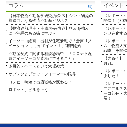
コラム
イベント
一覧
【日本物流不動産学研究所/鈴木】シン・物流の
〈レポート
推進力となる物流不動産ビジネス
開催！（202
【物流連前理事・事務局長/宿谷】弱みを強み
〈レポート〉
に〜沖縄のある街に学ぶ～
ンジ進化す
イーソーコ総研・出村が住宅新報で「倉庫リノ
〈レポート
ベーション ここがポイント！」連載開始
ム「物流大変
戦略」を開
不動産契約に関する相談急増中！「コロナ不況
時にイーソーコが皆様にできること」
【内覧会】江戸
月7日）
多目的スペースという穴埋め策
〈レポート〉
サブスクとプラットフォーマーの限界
ました！
コンビニ時短で出店戦略が変わる？
〈レポート〉
アにアルテ
ロボット、ビルを行く
ーコ部長・大
展！