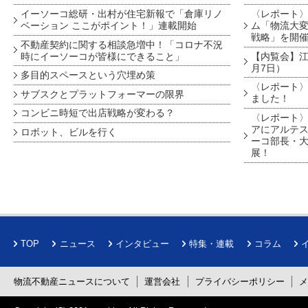
イーソーコ総研・出村が住宅新報で「倉庫リノ
〈レポート
ベーション ここがポイント！」連載開始
ム「物流大変
戦略」を開
不動産契約に関する相談急増中！「コロナ不況
時にイーソーコが皆様にできること」
【内覧会】江戸
月7日）
多目的スペースという穴埋め策
〈レポート〉
サブスクとプラットフォーマーの限界
ました！
コンビニ時短で出店戦略が変わる？
〈レポート〉
アにアルテ
ロボット、ビルを行く
ーコ部長・大
展！
TOP
ニュース
インタビュー
特集・連載
コラム
物流不動産ニュースについて
運営会社
プライバシーポリシー