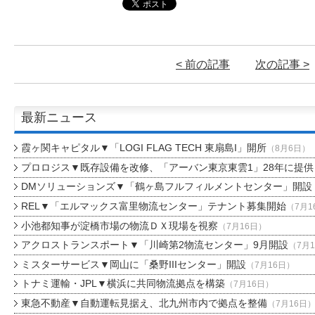
< 前の記事
次の記事 >
最新ニュース
霞ヶ関キャピタル▼「LOGI FLAG TECH 東扇島I」開所
（8月6日）
プロロジス▼既存設備を改修、「アーバン東京東雲1」28年に提供
DMソリューションズ▼「鶴ヶ島フルフィルメントセンター」開設
REL▼「エルマックス富里物流センター」テナント募集開始
（7月1
小池都知事が淀橋市場の物流ＤＸ現場を視察
（7月16日）
アクロストランスポート▼「川崎第2物流センター」9月開設
（7月
ミスターサービス▼岡山に「桑野IIIセンター」開設
（7月16日）
トナミ運輸・JPL▼横浜に共同物流拠点を構築
（7月16日）
東急不動産▼自動運転見据え、北九州市内で拠点を整備
（7月16日