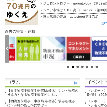
ジェロントロジー gerontology （第39回
シニア市場は１００兆円 senior （第38
無人店舗の普及 autostore(第３7回)
現
過去の特集・連載
コラム
イベント
一覧
【日本物流不動産学研究所/鈴木】シン・物流の
〈レポート
推進力となる物流不動産ビジネス
開催！（202
【物流連前理事・事務局長/宿谷】弱みを強み
〈レポート〉
に〜沖縄のある街に学ぶ～
ンジ進化す