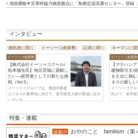
鴻池運輸▼災害時協力物資拠点に「鳥栖定温流通センター」登録
（
インタビュー
挑戦者に聞く
イーソーコ創業塾
記者に聞く
キーマンに聞
イーソーコ創業塾
イーソーコ創業塾
【株式会社イーソーコクール/
【マテハンア
松本瑞生氏】地元茨城に貢献し
建物取引士/
たい—経営者としての新たな挑
を土台に挑む
戦（Vol.5）
ネスの新しい視
イーソーコグループは、物流不動産
イーソーコグル
ビジネスの業界化に向けて、若手経営人財の育成に注力
向けて、若手経営
している...
特集・連載
おやのこと familism（
連載中