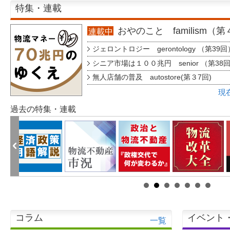
特集・連載
おやのこと familism（
連載中
ジェロントロジー gerontology （第39回
シニア市場は１００兆円 senior （第38
無人店舗の普及 autostore(第３7回)
現
過去の特集・連載
コラム
イベント
一覧