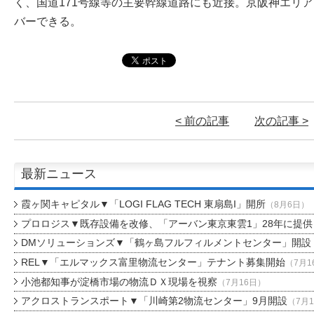
く、国道171号線等の主要幹線道路にも近接。京阪神エリ
バーできる。
< 前の記事
次の記事 >
最新ニュース
霞ヶ関キャピタル▼「LOGI FLAG TECH 東扇島I」開所
（8月6日）
プロロジス▼既存設備を改修、「アーバン東京東雲1」28年に提供
DMソリューションズ▼「鶴ヶ島フルフィルメントセンター」開設
REL▼「エルマックス富里物流センター」テナント募集開始
（7月1
小池都知事が淀橋市場の物流ＤＸ現場を視察
（7月16日）
アクロストランスポート▼「川崎第2物流センター」9月開設
（7月