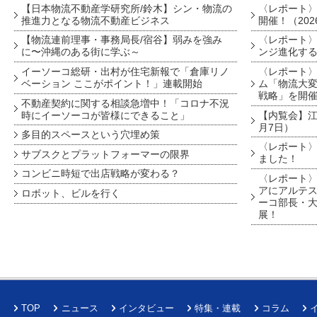
【日本物流不動産学研究所/鈴木】シン・物流の
〈レポート
推進力となる物流不動産ビジネス
開催！（202
【物流連前理事・事務局長/宿谷】弱みを強み
〈レポート〉
に〜沖縄のある街に学ぶ～
ンジ進化す
イーソーコ総研・出村が住宅新報で「倉庫リノ
〈レポート
ベーション ここがポイント！」連載開始
ム「物流大変
戦略」を開
不動産契約に関する相談急増中！「コロナ不況
時にイーソーコが皆様にできること」
【内覧会】江戸
月7日）
多目的スペースという穴埋め策
〈レポート〉
サブスクとプラットフォーマーの限界
ました！
コンビニ時短で出店戦略が変わる？
〈レポート〉
アにアルテ
ロボット、ビルを行く
ーコ部長・大
展！
TOP
ニュース
インタビュー
特集・連載
コラム