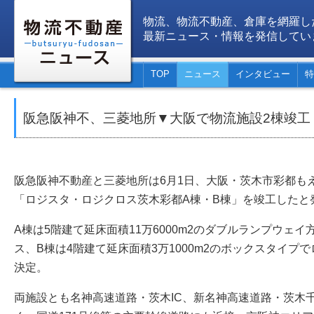
物流、物流不動産、倉庫を網羅し
最新ニュース・情報を発信してい
TOP
ニュース
インタビュー
特
阪急阪神不、三菱地所▼大阪で物流施設2棟竣工
阪急阪神不動産と三菱地所は6月1日、大阪・茨木市彩都も
「ロジスタ・ロジクロス茨木彩都A棟・B棟」を竣工したと
A棟は5階建て延床面積11万6000m2のダブルランプウェ
ス、B棟は4階建て延床面積3万1000m2のボックスタイプ
決定。
両施設とも名神高速道路・茨木IC、新名神高速道路・茨木千