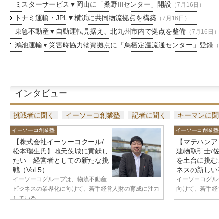
ミスターサービス▼岡山に「桑野IIIセンター」開設
（7月16日）
トナミ運輸・JPL▼横浜に共同物流拠点を構築
（7月16日）
東急不動産▼自動運転見据え、北九州市内で拠点を整備
（7月16日
鴻池運輸▼災害時協力物資拠点に「鳥栖定温流通センター」登録
（
インタビュー
挑戦者に聞く
イーソーコ創業塾
記者に聞く
キーマンに聞
イーソーコ創業塾
イーソーコ創業塾
【株式会社イーソーコクール/
【マテハンア
松本瑞生氏】地元茨城に貢献し
建物取引士/
たい—経営者としての新たな挑
を土台に挑む
戦（Vol.5）
ネスの新しい視
イーソーコグループは、物流不動産
イーソーコグル
ビジネスの業界化に向けて、若手経営人財の育成に注力
向けて、若手経営
している...