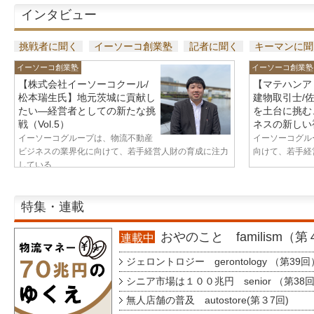
インタビュー
挑戦者に聞く
イーソーコ創業塾
記者に聞く
キーマンに聞
イーソーコ創業塾
イーソーコ創業塾
【株式会社イーソーコクール/
【マテハンア
松本瑞生氏】地元茨城に貢献し
建物取引士/
たい—経営者としての新たな挑
を土台に挑む
戦（Vol.5）
ネスの新しい視
イーソーコグループは、物流不動産
イーソーコグル
ビジネスの業界化に向けて、若手経営人財の育成に注力
向けて、若手経営
している...
特集・連載
おやのこと familism（
連載中
ジェロントロジー gerontology （第39回
シニア市場は１００兆円 senior （第38
無人店舗の普及 autostore(第３7回)