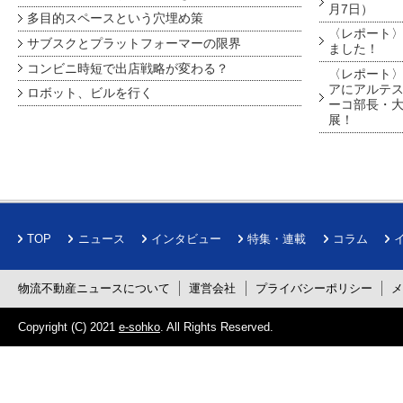
月7日）
多目的スペースという穴埋め策
〈レポート〉
サブスクとプラットフォーマーの限界
ました！
コンビニ時短で出店戦略が変わる？
〈レポート〉
アにアルテ
ロボット、ビルを行く
ーコ部長・大
展！
TOP
ニュース
インタビュー
特集・連載
コラム
物流不動産ニュースについて
運営会社
プライバシーポリシー
Copyright (C) 2021
e-sohko
. All Rights Reserved.