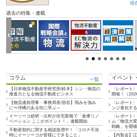
現
過去の特集・連載
コラム
イベント
一覧
【日本物流不動産学研究所/鈴木】シン・物流の
〈レポート
推進力となる物流不動産ビジネス
開催！（202
【物流連前理事・事務局長/宿谷】弱みを強み
〈レポート〉
に〜沖縄のある街に学ぶ～
ンジ進化す
イーソーコ総研・出村が住宅新報で「倉庫リノ
〈レポート
ベーション ここがポイント！」連載開始
ム「物流大変
戦略」を開
不動産契約に関する相談急増中！「コロナ不況
時にイーソーコが皆様にできること」
【内覧会】江戸