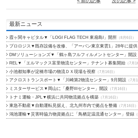
< 前の記事
次の記事 >
最新ニュース
霞ヶ関キャピタル▼「LOGI FLAG TECH 東扇島I」開所
（8月6日）
プロロジス▼既存設備を改修、「アーバン東京東雲1」28年に提供
DMソリューションズ▼「鶴ヶ島フルフィルメントセンター」開設
REL▼「エルマックス富里物流センター」テナント募集開始
（7月1
小池都知事が淀橋市場の物流ＤＸ現場を視察
（7月16日）
アクロストランスポート▼「川崎第2物流センター」9月開設
（7月
ミスターサービス▼岡山に「桑野IIIセンター」開設
（7月16日）
トナミ運輸・JPL▼横浜に共同物流拠点を構築
（7月16日）
東急不動産▼自動運転見据え、北九州市内で拠点を整備
（7月16日
鴻池運輸▼災害時協力物資拠点に「鳥栖定温流通センター」登録
（