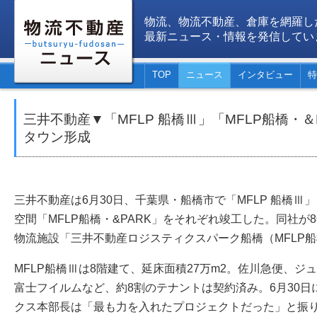
物流、物流不動産、倉庫を網羅し
最新ニュース・情報を発信してい
TOP
ニュース
インタビュー
特
三井不動産▼「MFLP 船橋Ⅲ」「MFLP船橋・
タウン形成
三井不動産は6月30日、千葉県・船橋市で「MFLP 船橋Ⅲ」
空間「MFLP船橋・&PARK」をそれぞれ竣工した。同社
物流施設「三井不動産ロジスティクスパーク船橋（MFLP
MFLP船橋Ⅲは8階建て、延床面積27万m2。佐川急便、
富士フイルムなど、約8割のテナントは契約済み。6月30
クス本部長は「最も力を入れたプロジェクトだった」と振り返