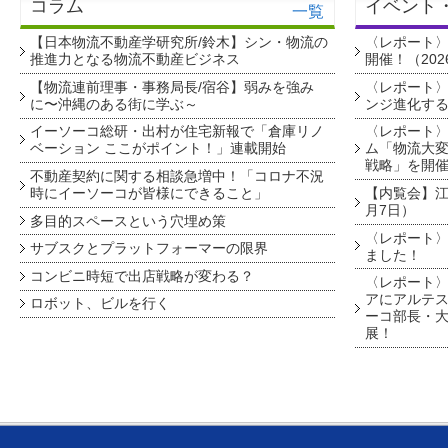
コラム
イベント
一覧
【日本物流不動産学研究所/鈴木】シン・物流の
〈レポート
推進力となる物流不動産ビジネス
開催！（202
【物流連前理事・事務局長/宿谷】弱みを強み
〈レポート〉
に〜沖縄のある街に学ぶ～
ンジ進化す
イーソーコ総研・出村が住宅新報で「倉庫リノ
〈レポート
ベーション ここがポイント！」連載開始
ム「物流大変
戦略」を開
不動産契約に関する相談急増中！「コロナ不況
時にイーソーコが皆様にできること」
【内覧会】江戸
月7日）
多目的スペースという穴埋め策
〈レポート〉
サブスクとプラットフォーマーの限界
ました！
コンビニ時短で出店戦略が変わる？
〈レポート〉
アにアルテ
ロボット、ビルを行く
ーコ部長・大
展！