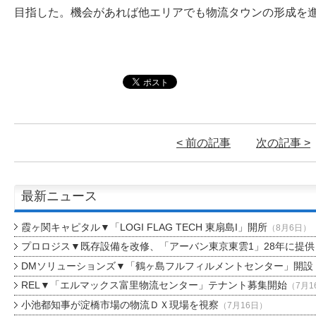
目指した。機会があれば他エリアでも物流タウンの形成を
< 前の記事
次の記事 >
最新ニュース
霞ヶ関キャピタル▼「LOGI FLAG TECH 東扇島I」開所
（8月6日）
プロロジス▼既存設備を改修、「アーバン東京東雲1」28年に提供
DMソリューションズ▼「鶴ヶ島フルフィルメントセンター」開設
REL▼「エルマックス富里物流センター」テナント募集開始
（7月1
小池都知事が淀橋市場の物流ＤＸ現場を視察
（7月16日）