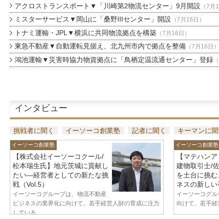
アクロストランスポート▼「川崎第2物流センター」9月開設
（7月
ミスターサービス▼岡山に「桑野IIIセンター」開設
（7月16日）
トナミ運輸・JPL▼横浜に共同物流拠点を構築
（7月16日）
東急不動産▼自動運転見据え、北九州市内で拠点を整備
（7月16日
鴻池運輸▼災害時協力物資拠点に「鳥栖定温流通センター」登録
（
インタビュー
挑戦者に聞く
イーソーコ創業塾
記者に聞く
キーマンに聞
イーソーコ創業塾
イーソーコ創業塾
【株式会社イーソーコクール/
【マテハンア
松本瑞生氏】地元茨城に貢献し
建物取引士/
たい—経営者としての新たな挑
を土台に挑む
戦（Vol.5）
ネスの新しい視
イーソーコグループは、物流不動産
イーソーコグル
ビジネスの業界化に向けて、若手経営人財の育成に注力
向けて、若手経営
している...