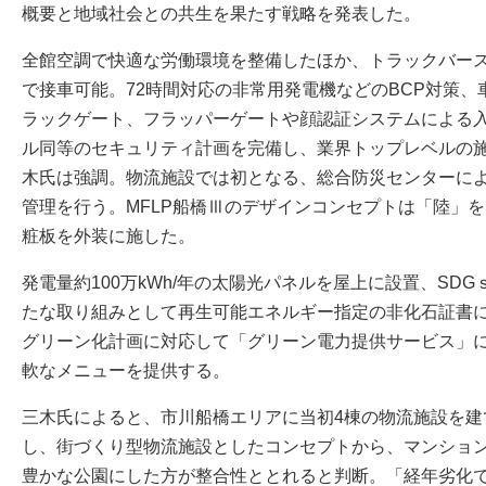
概要と地域社会との共生を果たす戦略を発表した。
全館空調で快適な労働環境を整備したほか、トラックバースは
で接車可能。72時間対応の非常用発電機などのBCP対策
ラックゲート、フラッパーゲートや顔認証システムによる
ル同等のセキュリティ計画を完備し、業界トップレベルの
木氏は強調。物流施設では初となる、総合防災センターによ
管理を行う。MFLP船橋Ⅲのデザインコンセプトは「陸」
粧板を外装に施した。
発電量約100万kWh/年の太陽光パネルを屋上に設置、SD
たな取り組みとして再生可能エネルギー指定の非化石証書
グリーン化計画に対応して「グリーン電力提供サービス」
軟なメニューを提供する。
三木氏によると、市川船橋エリアに当初4棟の物流施設を建
し、街づくり型物流施設としたコンセプトから、マンショ
豊かな公園にした方が整合性ととれると判断。「経年劣化