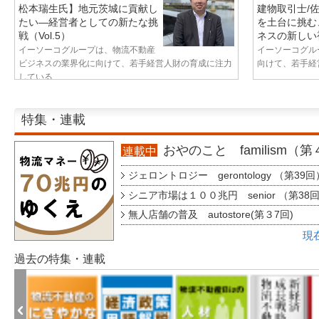
松本瑞生氏】地元茨城に貢献し
建物取引士/
たい—経営者としての新たな挑
を土台に挑む
戦（Vol.5）
ネスの新しい視
イーソーコグループは、物流不動産
イーソーコグル
ビジネスの業界化に向けて、若手経営人財の育成に注力
向けて、若手経営
している...
特集・連載
おやのこと familism（
連載中
ジェロントロジー gerontology （第39回
シニア市場は１００兆円 senior （第38
無人店舗の普及 autostore(第３7回)
現
過去の特集・連載