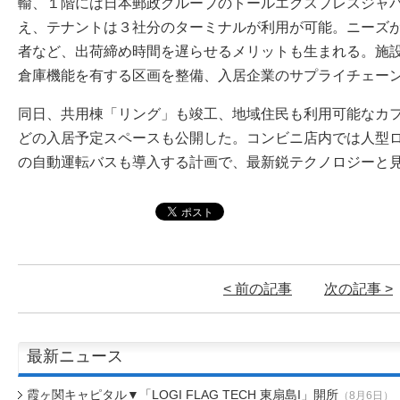
輸、１階には日本郵政グループのトールエクスプレスジャ
え、テナントは３社分のターミナルが利用が可能。ニーズが
者など、出荷締め時間を遅らせるメリットも生まれる。施
倉庫機能を有する区画を整備、入居企業のサプライチェー
同日、共用棟「リング」も竣工、地域住民も利用可能なカ
どの入居予定スペースも公開した。コンビニ店内では人型
の自動運転バスも導入する計画で、最新鋭テクノロジーと
< 前の記事
次の記事 >
最新ニュース
霞ヶ関キャピタル▼「LOGI FLAG TECH 東扇島I」開所
（8月6日）