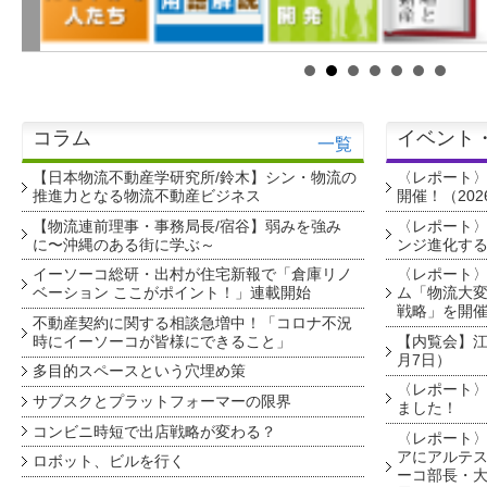
コラム
イベント
一覧
【日本物流不動産学研究所/鈴木】シン・物流の
〈レポート
推進力となる物流不動産ビジネス
開催！（202
【物流連前理事・事務局長/宿谷】弱みを強み
〈レポート〉
に〜沖縄のある街に学ぶ～
ンジ進化す
イーソーコ総研・出村が住宅新報で「倉庫リノ
〈レポート
ベーション ここがポイント！」連載開始
ム「物流大変
戦略」を開
不動産契約に関する相談急増中！「コロナ不況
時にイーソーコが皆様にできること」
【内覧会】江戸
月7日）
多目的スペースという穴埋め策
〈レポート〉
サブスクとプラットフォーマーの限界
ました！
コンビニ時短で出店戦略が変わる？
〈レポート〉
アにアルテ
ロボット、ビルを行く
ーコ部長・大