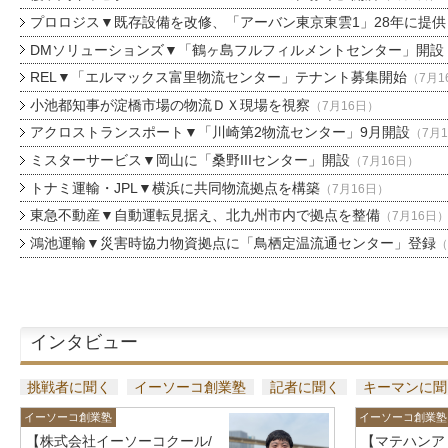
プロロジス▼既存設備を改修、「アーバン東京東雲1」28年に提供
DMソリューションズ▼「鶴ヶ島フルフィルメントセンター」開設
REL▼「エルマックス富里物流センター」テナント募集開始
（7月1
小池都知事が淀橋市場の物流ＤＸ現場を視察
（7月16日）
アクロストランスポート▼「川崎第2物流センター」9月開設
（7月
ミスターサービス▼岡山に「桑野IIIセンター」開設
（7月16日）
トナミ運輸・JPL▼横浜に共同物流拠点を構築
（7月16日）
東急不動産▼自動運転見据え、北九州市内で拠点を整備
（7月16日
鴻池運輸▼災害時協力物資拠点に「鳥栖定温流通センター」登録
（
インタビュー
挑戦者に聞く
イーソーコ創業塾
記者に聞く
キーマンに聞
イーソーコ創業塾
イーソーコ創業塾
【株式会社イーソーコクール/
【マテハンア