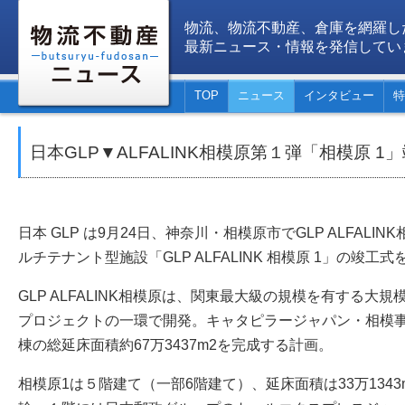
物流、物流不動産、倉庫を網羅し
最新ニュース・情報を発信してい
TOP
ニュース
インタビュー
特
日本GLP▼ALFALINK相模原第１弾「相模原 1
日本 GLP は9月24日、神奈川・相模原市でGLP ALFAL
ルチテナント型施設「GLP ALFALINK 相模原 1」の竣工
GLP ALFALINK相模原は、関東最大級の規模を有する大規模
プロジェクトの一環で開発。キャタピラージャパン・相模事
棟の総延床面積約67万3437m2を完成する計画。
相模原1は５階建て（一部6階建て）、延床面積は33万134