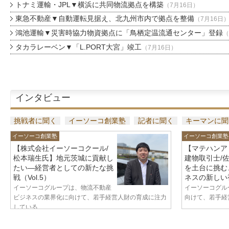
トナミ運輸・JPL▼横浜に共同物流拠点を構築
（7月16日）
東急不動産▼自動運転見据え、北九州市内で拠点を整備
（7月16日
鴻池運輸▼災害時協力物資拠点に「鳥栖定温流通センター」登録
（
タカラレーベン▼「L.PORT大宮」竣工
（7月16日）
インタビュー
挑戦者に聞く
イーソーコ創業塾
記者に聞く
キーマンに聞
イーソーコ創業塾
イーソーコ創業塾
【株式会社イーソーコクール/
【マテハンア
松本瑞生氏】地元茨城に貢献し
建物取引士/
たい—経営者としての新たな挑
を土台に挑む
戦（Vol.5）
ネスの新しい視
イーソーコグループは、物流不動産
イーソーコグル
ビジネスの業界化に向けて、若手経営人財の育成に注力
向けて、若手経営
している...