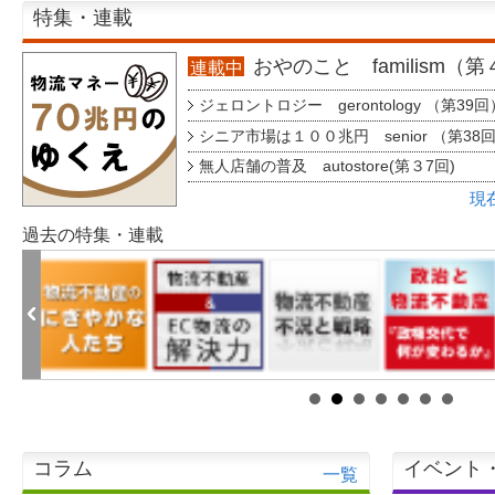
特集・連載
おやのこと familism（
連載中
ジェロントロジー gerontology （第39回
シニア市場は１００兆円 senior （第38
無人店舗の普及 autostore(第３7回)
現
過去の特集・連載
コラム
イベント
一覧