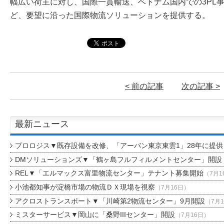
幅広い荷主に対し、国際一貫輸送、ベトナム国内での3PL
ど、要望に沿った国際物流ソリューションを提供する。
< 前の記事
次の記事 >
最新ニュース
プロロジス▼既存設備を改修、「アーバン東京東雲1」28年に提供
DMソリューションズ▼「鶴ヶ島フルフィルメントセンター」開設
REL▼「エルマックス富里物流センター」テナント募集開始
（7月1
小池都知事が淀橋市場の物流ＤＸ現場を視察
（7月16日）
アクロストランスポート▼「川崎第2物流センター」9月開設
（7月
ミスターサービス▼岡山に「桑野IIIセンター」開設
（7月16日）