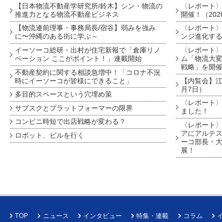
【日本物流不動産学研究所/鈴木】シン・物流の
〈レポート
推進力となる物流不動産ビジネス
開催！（202
【物流連前理事・事務局長/宿谷】弱みを強み
〈レポート〉
に〜沖縄のある街に学ぶ～
ンジ進化す
イーソーコ総研・出村が住宅新報で「倉庫リノ
〈レポート
ベーション ここがポイント！」連載開始
ム「物流大変
戦略」を開
不動産契約に関する相談急増中！「コロナ不況
時にイーソーコが皆様にできること」
【内覧会】江戸
月7日）
多目的スペースという穴埋め策
〈レポート〉
サブスクとプラットフォーマーの限界
ました！
コンビニ時短で出店戦略が変わる？
〈レポート〉
アにアルテ
ロボット、ビルを行く
ーコ部長・大
展！
TOP
ニュース
インタビュー
特集・連載
コラム