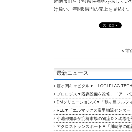
近隣市町村で移転候補地を探してい
け負い、年間8億円の売上を見込む。
< 
最新ニュース
霞ヶ関キャピタル▼「LOGI FLAG TEC
プロロジス▼既存設備を改修、「アーバン
DMソリューションズ▼「鶴ヶ島フルフ
REL▼「エルマックス富里物流センター
小池都知事が淀橋市場の物流ＤＸ現場を
アクロストランスポート▼「川崎第2物