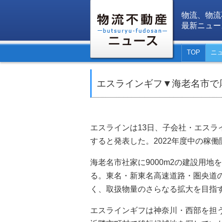
物流、物流
最新ニュー
TOP
ニ
エスラインギフ▼海老名市で
エスラインは13日、子会社・エス
すると発表した。2022年度中の稼
海老名市社家に9000m2の建設用地
る。東名・新東名高速道路・圏央道
く、取扱物量のさらなる拡大を目指
エスラインギフは神奈川・西部を担