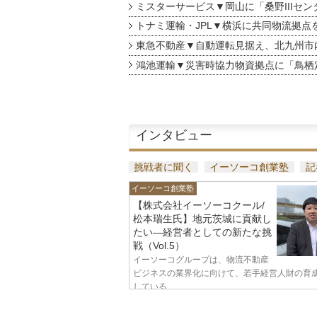
ミスターサービス▼岡山に「桑野IIIセン
トナミ運輸・JPL▼横浜に共同物流拠点
東急不動産▼自動運転見据え、北九州市
鴻池運輸▼災害時協力物資拠点に「鳥栖
インタビュー
挑戦者に聞く
イーソーコ創業塾
記
イーソーコ創業塾
【株式会社イーソーコクール/
松本瑞生氏】地元茨城に貢献し
たい—経営者としての新たな挑
戦（Vol.5）
イーソーコグループは、物流不動産
ビジネスの業界化に向けて、若手経営人財の育
している...