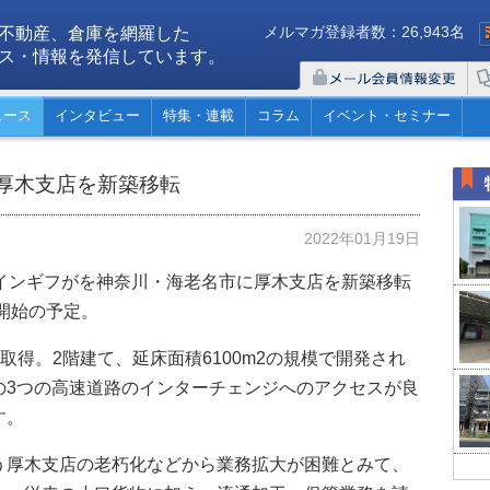
メルマガ登録者数：26,943名
不動産、倉庫を網羅した
ス・情報を発信しています。
ュース
インタビュー
特集・連載
コラム
イベント・セミナー
厚木支店を新築移転
2022年01月19日
ラインギフがを神奈川・海老名市に厚木支店を新築移転
働開始の予定。
を取得。2階建て、延床面積6100m2の規模で開発され
の3つの高速道路のインターチェンジへのアクセスが良
す。
う厚木支店の老朽化などから業務拡大が困難とみて、