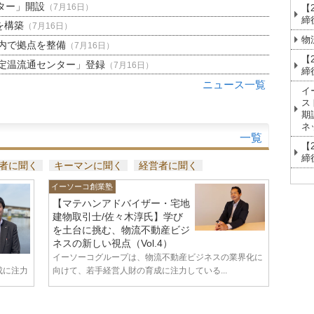
ター」開設
【
（7月16日）
締
を構築
（7月16日）
物
内で拠点を整備
（7月16日）
【
定温流通センター」登録
（7月16日）
締
ニュース一覧
イ
ス
期
ネ
一覧
【
締
者に聞く
キーマンに聞く
経営者に聞く
イーソーコ創業塾
【マテハンアドバイザー・宅地
建物取引士/佐々木淳氏】学び
を土台に挑む、物流不動産ビジ
ネスの新しい視点（Vol.4）
イーソーコグループは、物流不動産ビジネスの業界化に
成に注力
向けて、若手経営人財の育成に注力している...