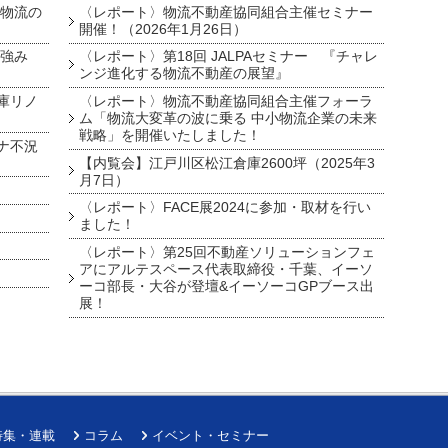
・物流の
〈レポート〉物流不動産協同組合主催セミナー
開催！（2026年1月26日）
を強み
〈レポート〉第18回 JALPAセミナー 『チャレ
ンジ進化する物流不動産の展望』
庫リノ
〈レポート〉物流不動産協同組合主催フォーラ
ム「物流大変革の波に乗る 中小物流企業の未来
戦略」を開催いたしました！
ナ不況
【内覧会】江戸川区松江倉庫2600坪（2025年3
月7日）
〈レポート〉FACE展2024に参加・取材を行い
ました！
〈レポート〉第25回不動産ソリューションフェ
アにアルテスペース代表取締役・千葉、イーソ
ーコ部長・大谷が登壇&イーソーコGPブース出
展！
特集・連載
コラム
イベント・セミナー