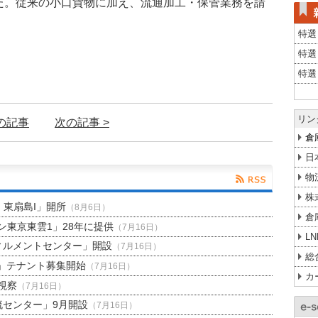
た。従来の小口貨物に加え、流通加工・保管業務を請
特選
特選
特選
リン
前の記事
次の記事 >
倉
日
物
株
H 東扇島I」開所
（8月6日）
倉
東京東雲1」28年に提供
（7月16日）
L
ィルメントセンター」開設
（7月16日）
総
」テナント募集開始
（7月16日）
カ
視察
（7月16日）
流センター」9月開設
（7月16日）