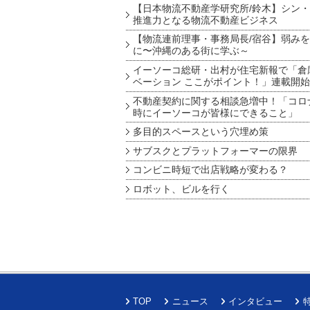
【日本物流不動産学研究所/鈴木】シン
推進力となる物流不動産ビジネス
【物流連前理事・事務局長/宿谷】弱み
に〜沖縄のある街に学ぶ～
イーソーコ総研・出村が住宅新報で「倉
ベーション ここがポイント！」連載開始
不動産契約に関する相談急増中！「コロ
時にイーソーコが皆様にできること」
多目的スペースという穴埋め策
サブスクとプラットフォーマーの限界
コンビニ時短で出店戦略が変わる？
ロボット、ビルを行く
TOP
ニュース
インタビュー