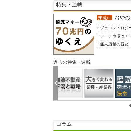
特集・連載
おやのこ
連載中
ジェロントロジー g
シニア市場は１００
無人店舗の普及 au
過去の特集・連載
コラム