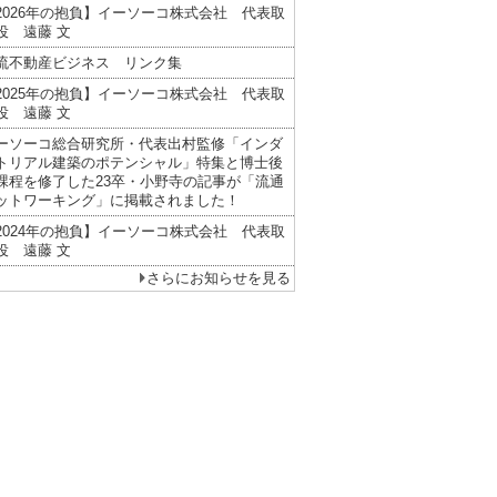
2026年の抱負】イーソーコ株式会社 代表取
役 遠藤 文
流不動産ビジネス リンク集
2025年の抱負】イーソーコ株式会社 代表取
役 遠藤 文
ーソーコ総合研究所・代表出村監修「インダ
トリアル建築のポテンシャル」特集と博士後
課程を修了した23卒・小野寺の記事が「流通
ットワーキング」に掲載されました！
2024年の抱負】イーソーコ株式会社 代表取
役 遠藤 文
さらにお知らせを見る