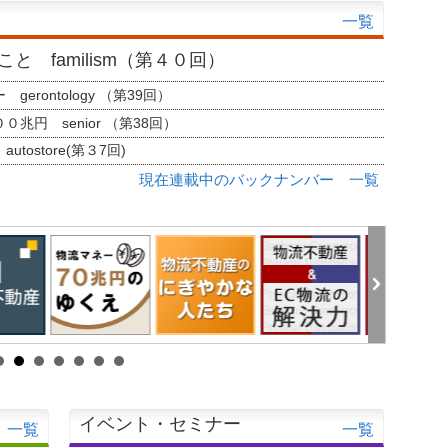
一覧
と familism（第４０回）
erontology （第39回）
兆円 senior （第38回）
tostore(第３7回)
現在連載中のバックナンバー 一覧
イベント・セミナー
一覧
一覧