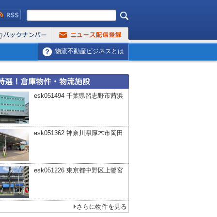
物流不動産ビジネスとは
esk051494 千葉県習志野市茜浜
esk051362 神奈川県厚木市岡田
esk051226 東京都中野区上鷺宮
さらに物件を見る