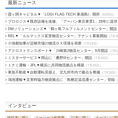
最新ニュース
霞ヶ関キャピタル▼「LOGI FLAG TECH 東扇島I」開所
（8月6日）
プロロジス▼既存設備を改修、「アーバン東京東雲1」28年に提供
DMソリューションズ▼「鶴ヶ島フルフィルメントセンター」開設
REL▼「エルマックス富里物流センター」テナント募集開始
（7月1
小池都知事が淀橋市場の物流ＤＸ現場を視察
（7月16日）
アクロストランスポート▼「川崎第2物流センター」9月開設
（7月
ミスターサービス▼岡山に「桑野IIIセンター」開設
（7月16日）
トナミ運輸・JPL▼横浜に共同物流拠点を構築
（7月16日）
東急不動産▼自動運転見据え、北九州市内で拠点を整備
（7月16日
鴻池運輸▼災害時協力物資拠点に「鳥栖定温流通センター」登録
（
インタビュー
挑戦者に聞く
イーソーコ創業塾
記者に聞く
キーマンに聞