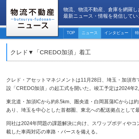
物流、物流不動産、倉庫を網羅し
最新ニュース・情報を発信してい
TOP
ニュース
インタビュー
特
クレド▼「CREDO加須」着工
クレド・アセットマネジメントは11月28日、埼玉・加須
設「CREDO加須」の起工式を開いた。竣工予定は2024年2
東北道・加須ICから約8.5km、圏央道・白岡菖蒲ICからは約9
あり、埼玉を中心とした首都圏、東北への配送拠点として
同社は2024年問題の課題解決に向け、スワップボディやコン
載した車両対応の車路・バースを備える。