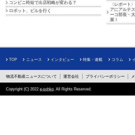
コンビニ時短で出店戦略が変わる？
〈レポート〉
アにアルテ
ロボット、ビルを行く
ーコ部長・大
展！
TOP
ニュース
インタビュー
特集・連載
コラム
物流不動産ニュースについて
運営会社
プライバシーポリシー
Copyright (C) 2022
e-sohko
. All Rights Reserved.