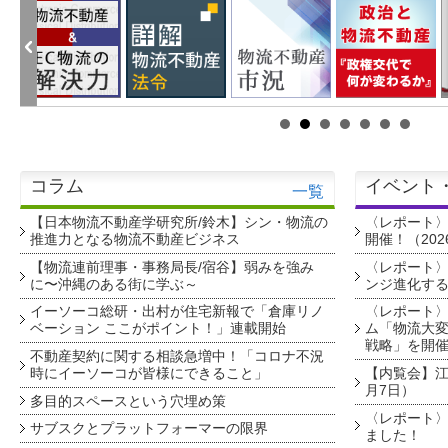
コラム
イベント
一覧
【日本物流不動産学研究所/鈴木】シン・物流の
〈レポート
推進力となる物流不動産ビジネス
開催！（202
【物流連前理事・事務局長/宿谷】弱みを強み
〈レポート〉
に〜沖縄のある街に学ぶ～
ンジ進化す
イーソーコ総研・出村が住宅新報で「倉庫リノ
〈レポート
ベーション ここがポイント！」連載開始
ム「物流大変
戦略」を開
不動産契約に関する相談急増中！「コロナ不況
時にイーソーコが皆様にできること」
【内覧会】江戸
月7日）
多目的スペースという穴埋め策
〈レポート〉
サブスクとプラットフォーマーの限界
ました！