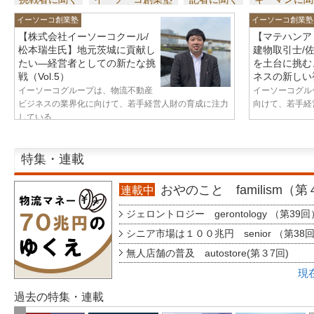
イーソーコ創業塾
イーソーコ創業塾
【株式会社イーソーコクール/
【マテハンア
松本瑞生氏】地元茨城に貢献し
建物取引士/
たい—経営者としての新たな挑
を土台に挑む
戦（Vol.5）
ネスの新しい視
イーソーコグループは、物流不動産
イーソーコグル
ビジネスの業界化に向けて、若手経営人財の育成に注力
向けて、若手経営
している...
特集・連載
おやのこと familism（
連載中
ジェロントロジー gerontology （第39回
シニア市場は１００兆円 senior （第38
無人店舗の普及 autostore(第３7回)
現
過去の特集・連載