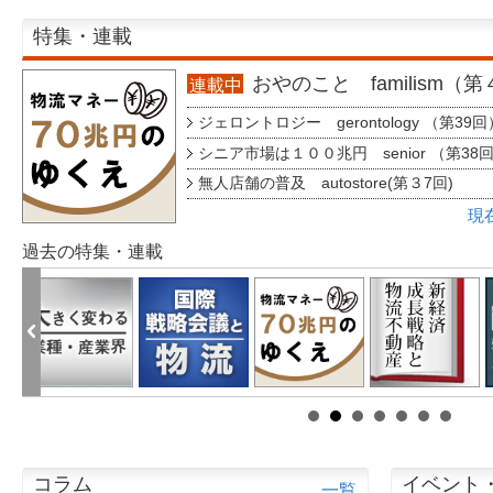
特集・連載
おやのこと familism（
連載中
ジェロントロジー gerontology （第39回
シニア市場は１００兆円 senior （第38
無人店舗の普及 autostore(第３7回)
現
過去の特集・連載
コラム
イベント
一覧