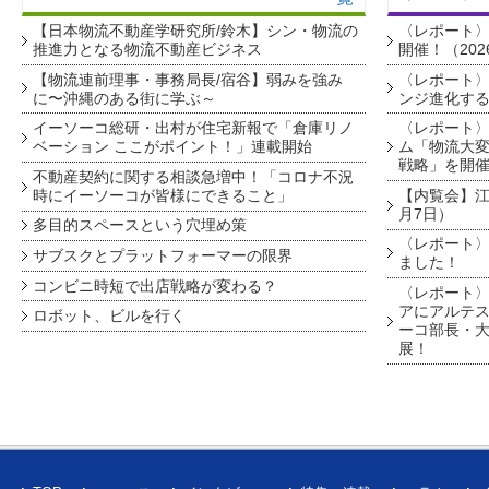
【日本物流不動産学研究所/鈴木】シン・物流の
〈レポート
推進力となる物流不動産ビジネス
開催！（202
【物流連前理事・事務局長/宿谷】弱みを強み
〈レポート〉
に〜沖縄のある街に学ぶ～
ンジ進化す
イーソーコ総研・出村が住宅新報で「倉庫リノ
〈レポート
ベーション ここがポイント！」連載開始
ム「物流大変
戦略」を開
不動産契約に関する相談急増中！「コロナ不況
時にイーソーコが皆様にできること」
【内覧会】江戸
月7日）
多目的スペースという穴埋め策
〈レポート〉
サブスクとプラットフォーマーの限界
ました！
コンビニ時短で出店戦略が変わる？
〈レポート〉
アにアルテ
ロボット、ビルを行く
ーコ部長・大
展！