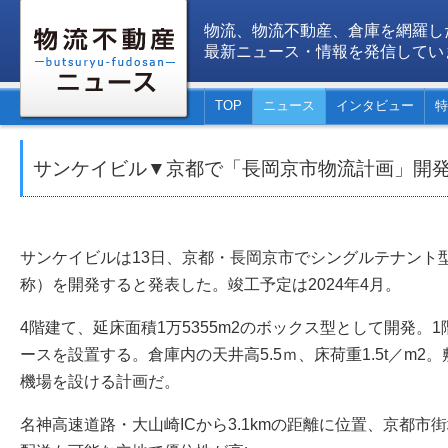
物流、物流不動産、倉庫を網羅し
最新ニュース・情報を発信してい
TOP
ニュース
インタビュー
特
サンケイビル▼京都で「長岡京市物流計画」開
サンケイビルは13日、京都・長岡京市でシングルテナント
称）を開発すると発表した。竣工予定は2024年4月。
4階建て、延床面積1万5355m2のボックス型として開発。
ースを設置する。倉庫内の天井高5.5ｍ、床荷重1.5t／m2
機場を設ける計画だ。
名神高速道路・大山崎ICから3.1kmの距離に位置、京都