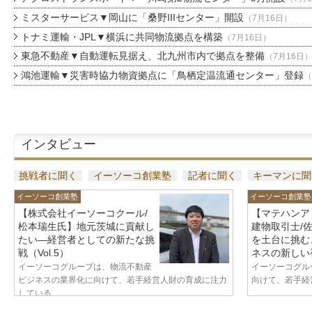
ミスターサービス▼岡山に「桑野IIIセンター」開設
（7月16日）
トナミ運輸・JPL▼横浜に共同物流拠点を構築
（7月16日）
東急不動産▼自動運転見据え、北九州市内で拠点を整備
（7月16日
鴻池運輸▼災害時協力物資拠点に「鳥栖定温流通センター」登録
（
インタビュー
挑戦者に聞く
イーソーコ創業塾
記者に聞く
キーマンに聞
イーソーコ創業塾
イーソーコ創業塾
【株式会社イーソーコクール/
【マテハンア
松本瑞生氏】地元茨城に貢献し
建物取引士/
たい—経営者としての新たな挑
を土台に挑む
戦（Vol.5）
ネスの新しい視
イーソーコグループは、物流不動産
イーソーコグル
ビジネスの業界化に向けて、若手経営人財の育成に注力
向けて、若手経営
している...