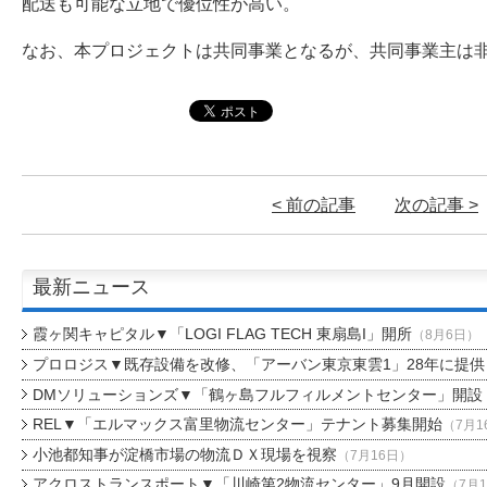
配送も可能な立地で優位性が高い。
なお、本プロジェクトは共同事業となるが、共同事業主は
< 前の記事
次の記事 >
最新ニュース
霞ヶ関キャピタル▼「LOGI FLAG TECH 東扇島I」開所
（8月6日）
プロロジス▼既存設備を改修、「アーバン東京東雲1」28年に提供
DMソリューションズ▼「鶴ヶ島フルフィルメントセンター」開設
REL▼「エルマックス富里物流センター」テナント募集開始
（7月1
小池都知事が淀橋市場の物流ＤＸ現場を視察
（7月16日）
アクロストランスポート▼「川崎第2物流センター」9月開設
（7月