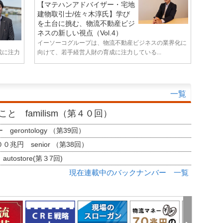
【マテハンアドバイザー・宅地
建物取引士/佐々木淳氏】学び
を土台に挑む、物流不動産ビジ
ネスの新しい視点（Vol.4）
イーソーコグループは、物流不動産ビジネスの業界化に
成に注力
向けて、若手経営人財の育成に注力している...
一覧
と familism（第４０回）
erontology （第39回）
兆円 senior （第38回）
tostore(第３7回)
現在連載中のバックナンバー 一覧