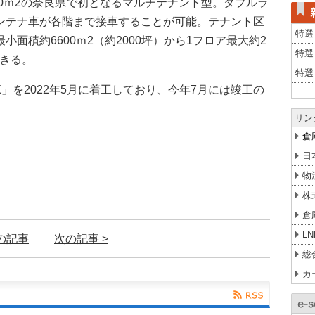
00ｍ2の奈良県で初となるマルチテナント型。ダブルラ
コンテナ車が各階まで接車することが可能。テナント区
特選
小面積約6600ｍ2（約2000坪）から1フロア最大約2
特選
できる。
特選
X」を2022年5月に着工しており、今年7月には竣工の
リン
倉
日
物
株
倉
L
前の記事
次の記事 >
総
カ