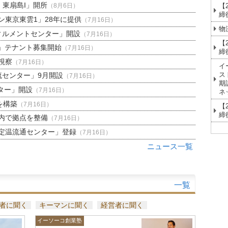
H 東扇島I」開所
【
（8月6日）
締
東京東雲1」28年に提供
（7月16日）
物
ィルメントセンター」開設
（7月16日）
【
」テナント募集開始
（7月16日）
締
視察
（7月16日）
イ
ス
流センター」9月開設
（7月16日）
期
ター」開設
（7月16日）
ネ
を構築
（7月16日）
【
締
内で拠点を整備
（7月16日）
定温流通センター」登録
（7月16日）
ニュース一覧
一覧
者に聞く
キーマンに聞く
経営者に聞く
イーソーコ創業塾