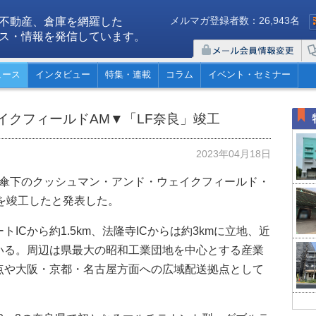
メルマガ登録者数：26,943名
不動産、倉庫を網羅した
ス・情報を発信しています。
ュース
インタビュー
特集・連載
コラム
イベント・セミナー
イクフィールドAM▼「LF奈良」竣工
2023年04月18日
て傘下のクッシュマン・アンド・ウェイクフィールド・
を竣工したと発表した。
ICから約1.5km、法隆寺ICからは約3kmに立地、近
いる。周辺は県最大の昭和工業団地を中心とする産業
点や大阪・京都・名古屋方面への広域配送拠点として