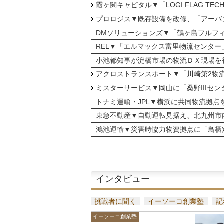
霞ヶ関キャピタル▼「LOGI FLAG TEC
プロロジス▼既存設備を改修、「アーバン
DMソリューションズ▼「鶴ヶ島フルフ
REL▼「エルマックス富里物流センター
小池都知事が淀橋市場の物流ＤＸ現場を
アクロストランスポート▼「川崎第2物
ミスターサービス▼岡山に「桑野IIIセン
トナミ運輸・JPL▼横浜に共同物流拠点
東急不動産▼自動運転見据え、北九州市
鴻池運輸▼災害時協力物資拠点に「鳥栖
インタビュー
挑戦者に聞く
イーソーコ創業塾
記
イーソーコ創業塾