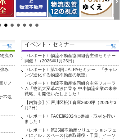
イベント・セミナー
一覧
一覧
・物流の
〈レポート〉物流不動産協同組合主催セミナー
開催！（2026年1月26日）
を強み
〈レポート〉第18回 JALPAセミナー 『チャレ
ンジ進化する物流不動産の展望』
庫リノ
〈レポート〉物流不動産協同組合主催フォーラ
ム「物流大変革の波に乗る 中小物流企業の未来
戦略」を開催いたしました！
ナ不況
【内覧会】江戸川区松江倉庫2600坪（2025年3
月7日）
〈レポート〉FACE展2024に参加・取材を行い
ました！
〈レポート〉第25回不動産ソリューションフェ
アにアルテスペース代表取締役・千葉、イーソ