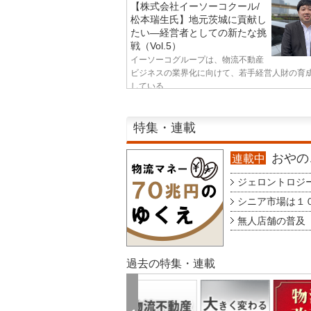
【株式会社イーソーコクール/
松本瑞生氏】地元茨城に貢献し
たい—経営者としての新たな挑
戦（Vol.5）
イーソーコグループは、物流不動産
ビジネスの業界化に向けて、若手経営人財の育
している...
特集・連載
おやのこ
連載中
ジェロントロジー g
シニア市場は１００
無人店舗の普及 au
過去の特集・連載