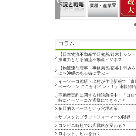
コラム
【日本物流不動産学研究所/鈴木】シン
推進力となる物流不動産ビジネス
【物流連前理事・事務局長/宿谷】弱み
に〜沖縄のある街に学ぶ～
イーソーコ総研・出村が住宅新報で「倉
ベーション ここがポイント！」連載開始
不動産契約に関する相談急増中！「コロ
時にイーソーコが皆様にできること」
多目的スペースという穴埋め策
サブスクとプラットフォーマーの限界
コンビニ時短で出店戦略が変わる？
ロボット、ビルを行く