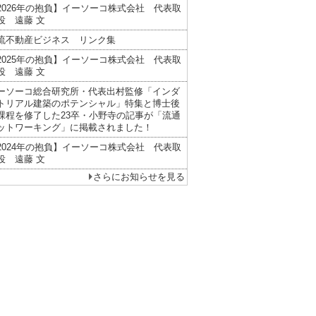
2026年の抱負】イーソーコ株式会社 代表取
役 遠藤 文
流不動産ビジネス リンク集
2025年の抱負】イーソーコ株式会社 代表取
役 遠藤 文
ーソーコ総合研究所・代表出村監修「インダ
トリアル建築のポテンシャル」特集と博士後
課程を修了した23卒・小野寺の記事が「流通
ットワーキング」に掲載されました！
2024年の抱負】イーソーコ株式会社 代表取
役 遠藤 文
さらにお知らせを見る