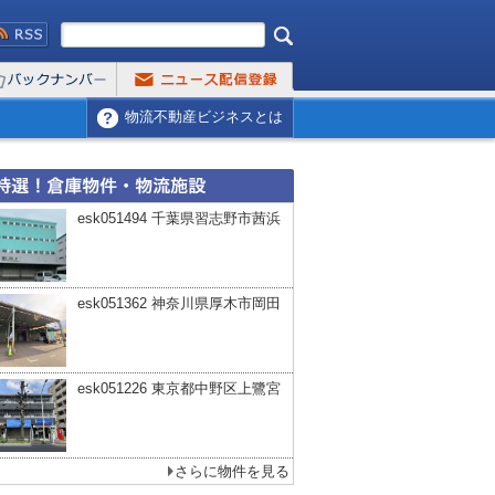
物流不動産ビジネスとは
esk051494 千葉県習志野市茜浜
esk051362 神奈川県厚木市岡田
esk051226 東京都中野区上鷺宮
さらに物件を見る