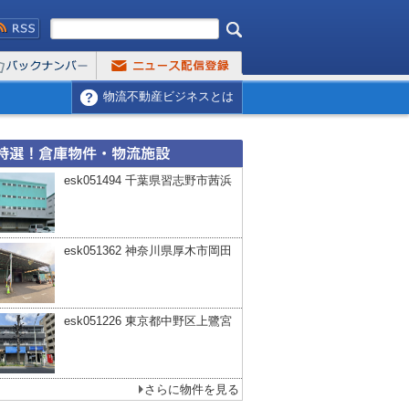
物流不動産ビジネスとは
esk051494 千葉県習志野市茜浜
esk051362 神奈川県厚木市岡田
esk051226 東京都中野区上鷺宮
さらに物件を見る