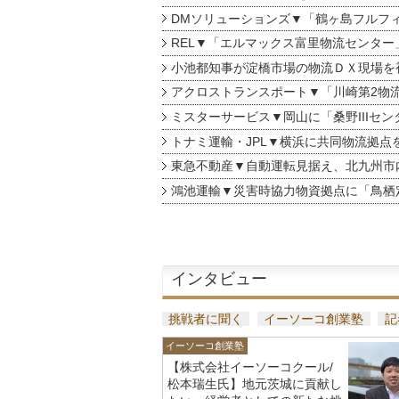
DMソリューションズ▼「鶴ヶ島フルフ
REL▼「エルマックス富里物流センター
小池都知事が淀橋市場の物流ＤＸ現場を
アクロストランスポート▼「川崎第2物
ミスターサービス▼岡山に「桑野IIIセン
トナミ運輸・JPL▼横浜に共同物流拠点
東急不動産▼自動運転見据え、北九州市
鴻池運輸▼災害時協力物資拠点に「鳥栖
インタビュー
挑戦者に聞く
イーソーコ創業塾
記
イーソーコ創業塾
【株式会社イーソーコクール/
松本瑞生氏】地元茨城に貢献し