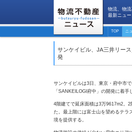
物流、物流
最新ニュー
TOP
ニ
サンケイビル、JA三井リース／
発
サンケイビルは3日、東京・府中市で
「SANKEILOGI府中」の開発に着
4階建てで延床面積は3万9617m2
た。最上階には富士山を望めるテラ
境を提供する。