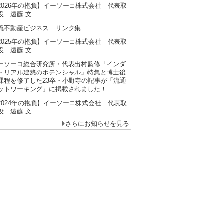
2026年の抱負】イーソーコ株式会社 代表取
役 遠藤 文
流不動産ビジネス リンク集
2025年の抱負】イーソーコ株式会社 代表取
役 遠藤 文
ーソーコ総合研究所・代表出村監修「インダ
トリアル建築のポテンシャル」特集と博士後
課程を修了した23卒・小野寺の記事が「流通
ットワーキング」に掲載されました！
2024年の抱負】イーソーコ株式会社 代表取
役 遠藤 文
さらにお知らせを見る