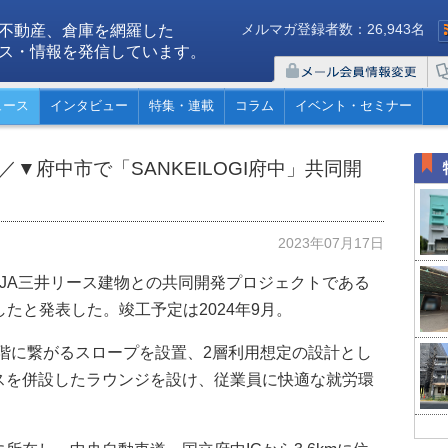
メルマガ登録者数：26,943名
不動産、倉庫を網羅した
ス・情報を発信しています。
ュース
インタビュー
特集・連載
コラム
イベント・セミナー
▼府中市で「SANKEILOGI府中」共同開
2023年07月17日
JA三井リース建物との共同開発プロジェクトである
手したと発表した。竣工予定は2024年9月。
。2階に繋がるスロープを設置、2層利用想定の設計とし
スを併設したラウンジを設け、従業員に快適な就労環