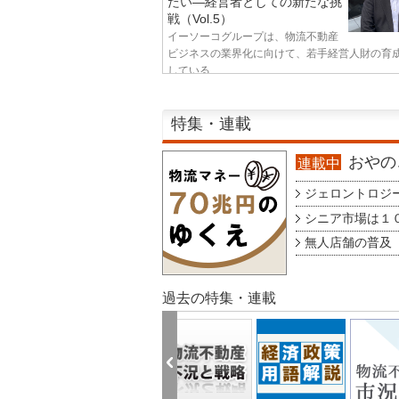
たい—経営者としての新たな挑
戦（Vol.5）
イーソーコグループは、物流不動産
ビジネスの業界化に向けて、若手経営人財の育
している...
特集・連載
おやのこ
連載中
ジェロントロジー g
シニア市場は１００
無人店舗の普及 au
過去の特集・連載