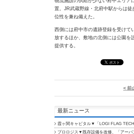
物流施設の供給が少ない府中エリアに所
置。JR武蔵野線・北府中駅からは徒
位性を兼ね備えた。
西側には府中市の遺跡登録を受けて
放するほか、敷地の北側には公園を
提供する。
< 
最新ニュース
霞ヶ関キャピタル▼「LOGI FLAG TEC
プロロジス▼既存設備を改修、「アーバン