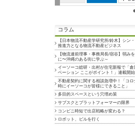
コラム
【日本物流不動産学研究所/鈴木】シン
推進力となる物流不動産ビジネス
【物流連前理事・事務局長/宿谷】弱み
に〜沖縄のある街に学ぶ～
イーソーコ総研・出村が住宅新報で「倉
ベーション ここがポイント！」連載開始
不動産契約に関する相談急増中！「コロ
時にイーソーコが皆様にできること」
多目的スペースという穴埋め策
サブスクとプラットフォーマーの限界
コンビニ時短で出店戦略が変わる？
ロボット、ビルを行く