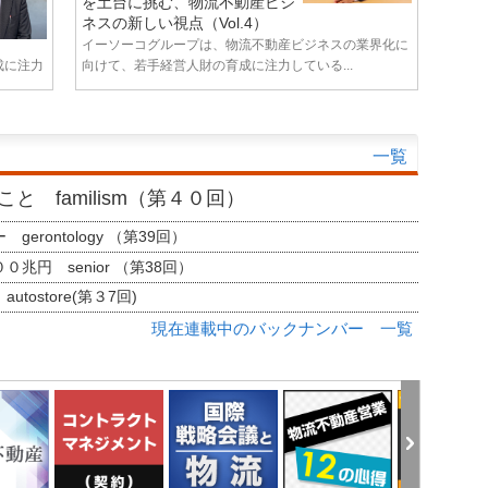
を土台に挑む、物流不動産ビジ
ネスの新しい視点（Vol.4）
イーソーコグループは、物流不動産ビジネスの業界化に
成に注力
向けて、若手経営人財の育成に注力している...
一覧
と familism（第４０回）
erontology （第39回）
兆円 senior （第38回）
tostore(第３7回)
現在連載中のバックナンバー 一覧