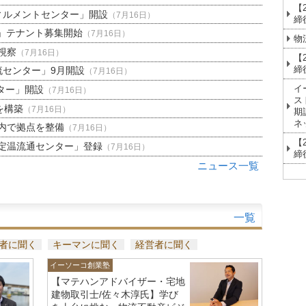
【
ィルメントセンター」開設
（7月16日）
締
」テナント募集開始
（7月16日）
物
視察
（7月16日）
【
締
流センター」9月開設
（7月16日）
イ
ター」開設
（7月16日）
ス
を構築
（7月16日）
期
ネ
内で拠点を整備
（7月16日）
【
定温流通センター」登録
（7月16日）
締
ニュース一覧
一覧
者に聞く
キーマンに聞く
経営者に聞く
イーソーコ創業塾
【マテハンアドバイザー・宅地
建物取引士/佐々木淳氏】学び