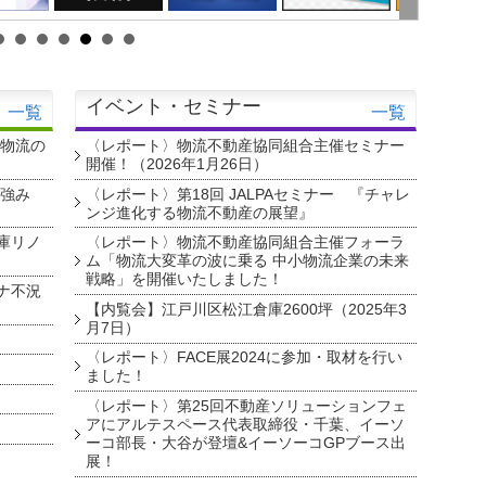
イベント・セミナー
一覧
一覧
・物流の
〈レポート〉物流不動産協同組合主催セミナー
開催！（2026年1月26日）
を強み
〈レポート〉第18回 JALPAセミナー 『チャレ
ンジ進化する物流不動産の展望』
庫リノ
〈レポート〉物流不動産協同組合主催フォーラ
ム「物流大変革の波に乗る 中小物流企業の未来
戦略」を開催いたしました！
ナ不況
【内覧会】江戸川区松江倉庫2600坪（2025年3
月7日）
〈レポート〉FACE展2024に参加・取材を行い
ました！
〈レポート〉第25回不動産ソリューションフェ
アにアルテスペース代表取締役・千葉、イーソ
ーコ部長・大谷が登壇&イーソーコGPブース出
展！