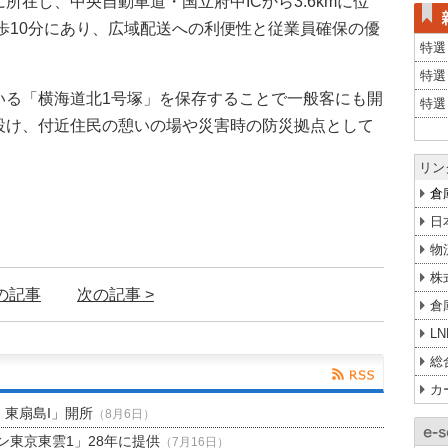
在し、中央自動車道・国立府中ICから3.6kmに位
歩10分にあり、広域配送への利便性と従業員確保の優
特選
特選
いる「横海道北1号塚」を保存することで一般客にも開
特選
設け、付近住民の憩いの場や災害時の防災拠点として
リン
倉
日
物
株
前の記事
次の記事 >
倉
L
総
カ
H 東扇島I」開所
（8月6日）
東京東雲1」28年に提供
（7月16日）