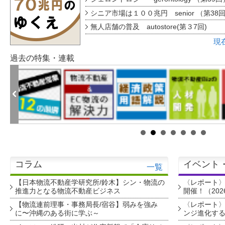
シニア市場は１００兆円 senior （第38
無人店舗の普及 autostore(第３7回)
現
過去の特集・連載
コラム
イベント
一覧
【日本物流不動産学研究所/鈴木】シン・物流の
〈レポート
推進力となる物流不動産ビジネス
開催！（202
【物流連前理事・事務局長/宿谷】弱みを強み
〈レポート〉
に〜沖縄のある街に学ぶ～
ンジ進化す