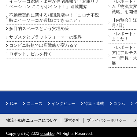
イーソーコ総研・出村が住宅新報で「倉庫リノ
〈レポート
ベーション ここがポイント！」連載開始
ム「物流大変
戦略」を開
不動産契約に関する相談急増中！「コロナ不況
時にイーソーコが皆様にできること」
【内覧会】江戸
月7日）
多目的スペースという穴埋め策
〈レポート〉
サブスクとプラットフォーマーの限界
ました！
コンビニ時短で出店戦略が変わる？
〈レポート〉
アにアルテ
ロボット、ビルを行く
ーコ部長・大
展！
TOP
ニュース
インタビュー
特集・連載
コラム
物流不動産ニュースについて
運営会社
プライバシーポリシー
Copyright (C) 2023
e-sohko
. All Rights Reserved.