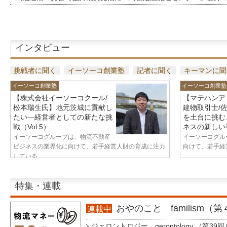
インタビュー
挑戦者に聞く
イーソーコ創業塾
記者に聞く
キーマンに聞
イーソーコ創業塾
イーソーコ創業塾
【株式会社イーソーコクール/
【マテハンア
松本瑞生氏】地元茨城に貢献し
建物取引士/
たい—経営者としての新たな挑
を土台に挑む
戦（Vol.5）
ネスの新しい視
イーソーコグループは、物流不動産
イーソーコグル
ビジネスの業界化に向けて、若手経営人財の育成に注力
向けて、若手経営
している...
特集・連載
おやのこと familism（
連載中
ジェロントロジー gerontology （第39回