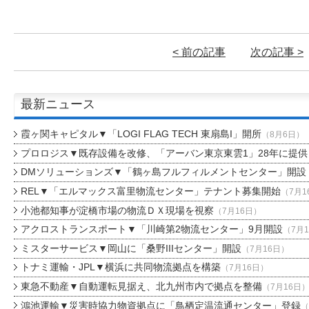
< 前の記事
次の記事 >
最新ニュース
霞ヶ関キャピタル▼「LOGI FLAG TECH 東扇島I」開所
（8月6日）
プロロジス▼既存設備を改修、「アーバン東京東雲1」28年に提供
DMソリューションズ▼「鶴ヶ島フルフィルメントセンター」開設
REL▼「エルマックス富里物流センター」テナント募集開始
（7月1
小池都知事が淀橋市場の物流ＤＸ現場を視察
（7月16日）
アクロストランスポート▼「川崎第2物流センター」9月開設
（7月
ミスターサービス▼岡山に「桑野IIIセンター」開設
（7月16日）
トナミ運輸・JPL▼横浜に共同物流拠点を構築
（7月16日）
東急不動産▼自動運転見据え、北九州市内で拠点を整備
（7月16日
鴻池運輸▼災害時協力物資拠点に「鳥栖定温流通センター」登録
（