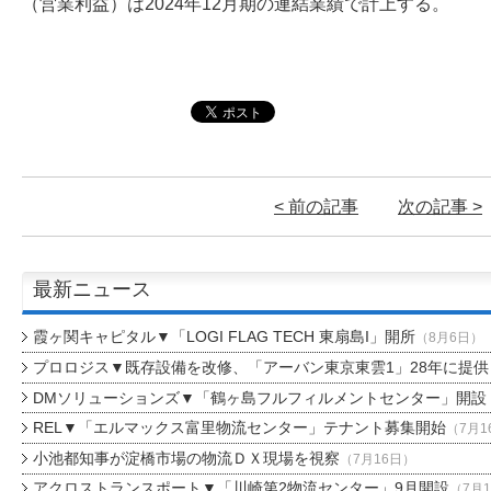
（営業利益）は2024年12月期の連結業績で計上する。
< 前の記事
次の記事 >
最新ニュース
霞ヶ関キャピタル▼「LOGI FLAG TECH 東扇島I」開所
（8月6日）
プロロジス▼既存設備を改修、「アーバン東京東雲1」28年に提供
DMソリューションズ▼「鶴ヶ島フルフィルメントセンター」開設
REL▼「エルマックス富里物流センター」テナント募集開始
（7月1
小池都知事が淀橋市場の物流ＤＸ現場を視察
（7月16日）
アクロストランスポート▼「川崎第2物流センター」9月開設
（7月