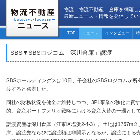
物流、物流不動産、倉庫を網羅し
最新ニュース・情報を発信してい
TOP
ニュース
インタビュー
特
SBS▼SBSロジコム「深川倉庫」譲渡
SBSホールディングスは10日、子会社のSBSロジコムが
渡すると発表した。
同社の財務状況を健全に維持しつつ、3PL事業の強化に資
的。資産ポートフォリオ戦略における資産入替の一環とし
譲渡資産は深川倉庫（江東区塩浜2-4-3）。土地は1767m２
庫。譲渡先ならびに譲渡額は非開示となるが、譲渡による売