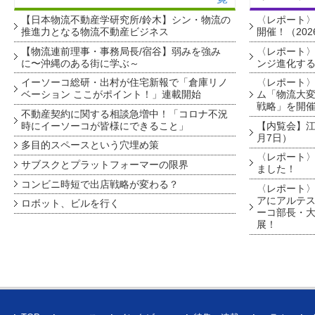
【日本物流不動産学研究所/鈴木】シン・物流の
〈レポート
推進力となる物流不動産ビジネス
開催！（202
【物流連前理事・事務局長/宿谷】弱みを強み
〈レポート〉
に〜沖縄のある街に学ぶ～
ンジ進化す
イーソーコ総研・出村が住宅新報で「倉庫リノ
〈レポート
ベーション ここがポイント！」連載開始
ム「物流大変
戦略」を開
不動産契約に関する相談急増中！「コロナ不況
時にイーソーコが皆様にできること」
【内覧会】江戸
月7日）
多目的スペースという穴埋め策
〈レポート〉
サブスクとプラットフォーマーの限界
ました！
コンビニ時短で出店戦略が変わる？
〈レポート〉
アにアルテ
ロボット、ビルを行く
ーコ部長・大
展！