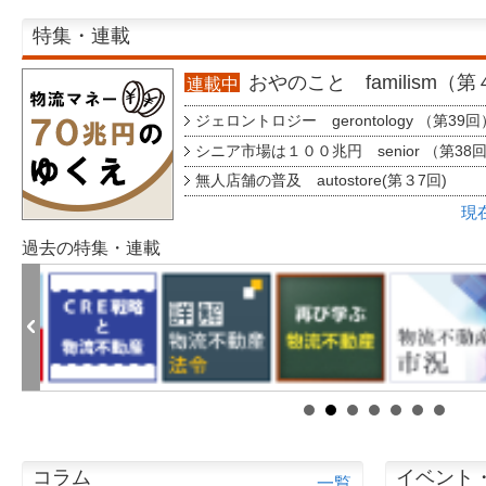
特集・連載
おやのこと familism（
連載中
ジェロントロジー gerontology （第39回
シニア市場は１００兆円 senior （第38
無人店舗の普及 autostore(第３7回)
現
過去の特集・連載
コラム
イベント
一覧