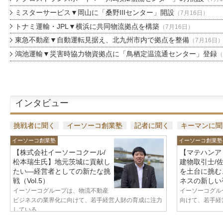
ミスターサービス▼岡山に「桑野IIIセンター」開設
（7月16日）
トナミ運輸・JPL▼横浜に共同物流拠点を構築
（7月16日）
東急不動産▼自動運転見据え、北九州市内で拠点を整備
（7月16日
鴻池運輸▼災害時協力物資拠点に「鳥栖定温流通センター」登録
（
インタビュー
挑戦者に聞く
イーソーコ創業塾
記者に聞く
キーマンに聞
イーソーコ創業塾
イーソーコ創業塾
【株式会社イーソーコクール/
【マテハンア
松本瑞生氏】地元茨城に貢献し
建物取引士/
たい—経営者としての新たな挑
を土台に挑む
戦（Vol.5）
ネスの新しい視
イーソーコグループは、物流不動産
イーソーコグル
ビジネスの業界化に向けて、若手経営人財の育成に注力
向けて、若手経営
している...