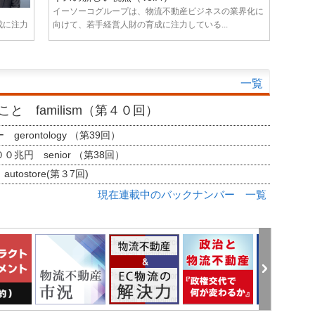
イーソーコグループは、物流不動産ビジネスの業界化に
成に注力
向けて、若手経営人財の育成に注力している...
一覧
と familism（第４０回）
erontology （第39回）
兆円 senior （第38回）
tostore(第３7回)
現在連載中のバックナンバー 一覧