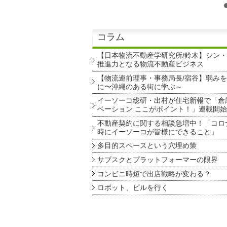
コラム
【日本物流不動産学研究所/鈴木】シン
推進力となる物流不動産ビジネス
【物流連前理事・事務局長/宿谷】弱み
に〜沖縄のある街に学ぶ～
イーソーコ総研・出村が住宅新報で「倉
ベーション ここがポイント！」連載開始
不動産契約に関する相談急増中！「コロ
時にイーソーコが皆様にできること」
多目的スペースという穴埋め策
サブスクとプラットフォーマーの限界
コンビニ時短で出店戦略が変わる？
ロボット、ビルを行く