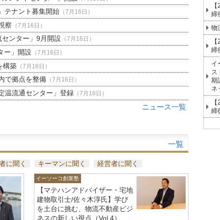
【
」テナント募集開始
（7月16日）
締
視察
（7月16日）
物
流センター」9月開設
（7月16日）
【
締
ター」開設
（7月16日）
イ
を構築
（7月16日）
ス
内で拠点を整備
期
（7月16日）
ネ
定温流通センター」登録
（7月16日）
【
ニュース一覧
締
一覧
者に聞く
キーマンに聞く
経営者に聞く
イーソーコ創業塾
【マテハンアドバイザー・宅地
建物取引士/佐々木淳氏】学び
を土台に挑む、物流不動産ビジ
ネスの新しい視点（Vol.4）