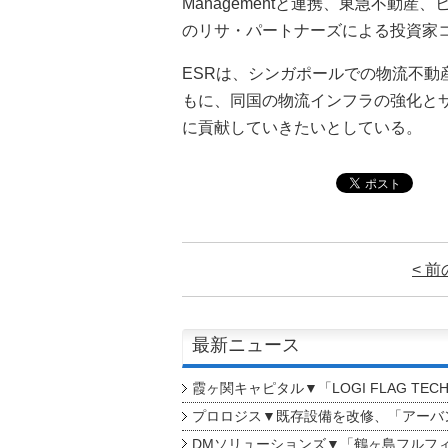
Managementと連携、東急不動
のリサ・パートナーズによる投資家
ESRは、シンガポールでの物流不
もに、同国の物流インフラの強化と
に貢献していきたいとしている。
< 
最新ニュース
霞ヶ関キャピタル▼「LOGI FLAG TEC
プロロジス▼既存設備を改修、「アーバン
DMソリューションズ▼「鶴ヶ島フルフ