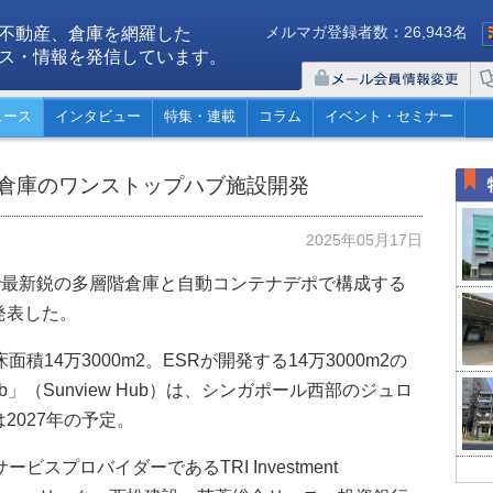
メルマガ登録者数：26,943名
不動産、倉庫を網羅した
ス・情報を発信しています。
ュース
インタビュー
特集・連載
コラム
イベント・セミナー
階倉庫のワンストップハブ施設開発
2025年05月17日
で最新鋭の多層階倉庫と自動コンテナデポで構成する
発表した。
14万3000m2。ESRが開発する14万3000m2の
ainer Hub」（Sunview Hub）は、シンガポール西部のジュロ
2027年の予定。
スプロバイダーであるTRI Investment