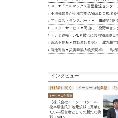
REL▼「エルマックス富里物流センター
小池都知事が淀橋市場の物流ＤＸ現場を
アクロストランスポート▼「川崎第2物
ミスターサービス▼岡山に「桑野IIIセン
トナミ運輸・JPL▼横浜に共同物流拠点
東急不動産▼自動運転見据え、北九州市
鴻池運輸▼災害時協力物資拠点に「鳥栖
インタビュー
挑戦者に聞く
イーソーコ創業塾
記
イーソーコ創業塾
【株式会社イーソーコクール/
松本瑞生氏】地元茨城に貢献し
たい—経営者としての新たな挑
戦（Vol.5）