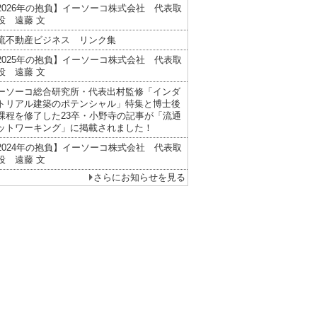
2026年の抱負】イーソーコ株式会社 代表取
役 遠藤 文
流不動産ビジネス リンク集
2025年の抱負】イーソーコ株式会社 代表取
役 遠藤 文
ーソーコ総合研究所・代表出村監修「インダ
トリアル建築のポテンシャル」特集と博士後
課程を修了した23卒・小野寺の記事が「流通
ットワーキング」に掲載されました！
2024年の抱負】イーソーコ株式会社 代表取
役 遠藤 文
さらにお知らせを見る