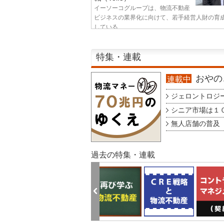
イーソーコグループは、物流不動産
ビジネスの業界化に向けて、若手経営人財の育
している...
特集・連載
おやのこ
連載中
ジェロントロジー g
シニア市場は１００
無人店舗の普及 au
過去の特集・連載