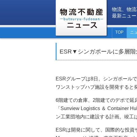
物流、物流
最新ニュー
TOP
ニ
ESR▼シンガポールに多層
ESRグループは8日、シンガポール
ワンストップハブ施設を開発すると
6階建ての倉庫、2階建てのデポで延床面積
「Sunview Logistics ＆ Cont
ン工業団地内に建設する計画。竣工は
ESRは開発に関して、国際的な投資サービ