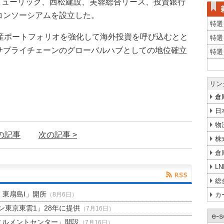
産、ヒューリック、西松建設、芙蓉総合リース、投資銀行
コンソーシアムを設立した。
特選
動産ポートフォリオを強化して海外投資を呼び込むとと
特選
サプライチェーンのグローバルハブとしての地位確立
特選
リン
倉
日
物
前の記事
次の記事 >
株
倉
L
総
H 東扇島I」開所
カ
（8月6日）
東京東雲1」28年に提供
（7月16日）
ィルメントセンター」開設
（7月16日）