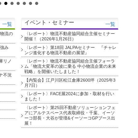
イベント・セミナー
一覧
一覧
・物流の
〈レポート〉物流不動産協同組合主催セミナー
開催！（2026年1月26日）
を強み
〈レポート〉第18回 JALPAセミナー 『チャレ
ンジ進化する物流不動産の展望』
庫リノ
〈レポート〉物流不動産協同組合主催フォーラ
ム「物流大変革の波に乗る 中小物流企業の未来
戦略」を開催いたしました！
ナ不況
【内覧会】江戸川区松江倉庫2600坪（2025年3
月7日）
〈レポート〉FACE展2024に参加・取材を行い
ました！
〈レポート〉第25回不動産ソリューションフェ
アにアルテスペース代表取締役・千葉、イーソ
ーコ部長・大谷が登壇&イーソーコGPブース出
展！