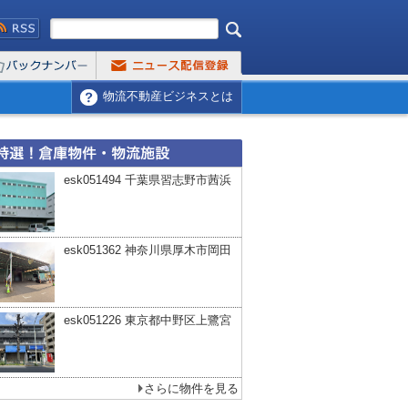
物流不動産ビジネスとは
esk051494 千葉県習志野市茜浜
esk051362 神奈川県厚木市岡田
esk051226 東京都中野区上鷺宮
さらに物件を見る