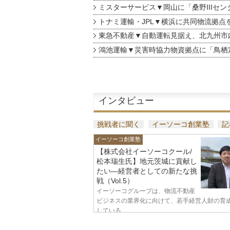
ミスターサービス▼岡山に「桑野IIIセン
トナミ運輸・JPL▼横浜に共同物流拠点
東急不動産▼自動運転見据え、北九州市
鴻池運輸▼災害時協力物資拠点に「鳥栖
インタビュー
挑戦者に聞く
イーソーコ創業塾
記
イーソーコ創業塾
【株式会社イーソーコクール/
松本瑞生氏】地元茨城に貢献し
たい—経営者としての新たな挑
戦（Vol.5）
イーソーコグループは、物流不動産
ビジネスの業界化に向けて、若手経営人財の育
している...