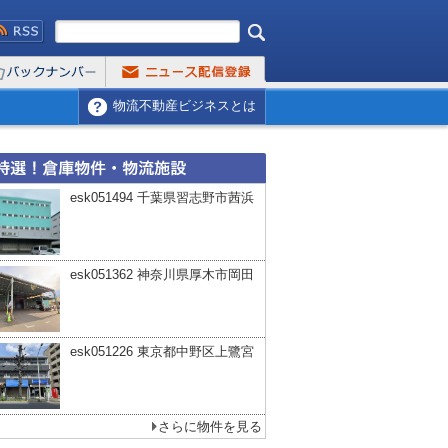
物流不動産ビジネスとは
esk051494 千葉県習志野市茜浜
esk051362 神奈川県厚木市岡田
esk051226 東京都中野区上鷺宮
さらに物件を見る