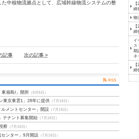
した中核物流拠点として、広域幹線物流システムの整
【
締
物
【
締
イ
ス
期
前の記事
次の記事 >
ネ
【
締
H 東扇島I」開所
（8月6日）
東京東雲1」28年に提供
（7月16日）
ィルメントセンター」開設
（7月16日）
」テナント募集開始
（7月16日）
視察
（7月16日）
流センター」9月開設
（7月16日）