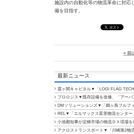
施設内の自動化等の物流革命に対応
備を目指す。
< 
最新ニュース
霞ヶ関キャピタル▼「LOGI FLAG TEC
プロロジス▼既存設備を改修、「アーバン
DMソリューションズ▼「鶴ヶ島フルフ
REL▼「エルマックス富里物流センター
小池都知事が淀橋市場の物流ＤＸ現場を
アクロストランスポート▼「川崎第2物