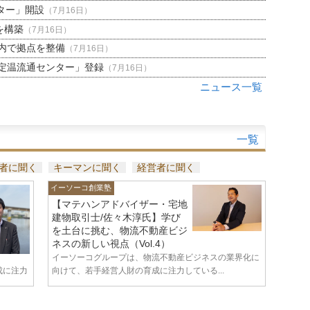
ター」開設
（7月16日）
を構築
（7月16日）
内で拠点を整備
（7月16日）
定温流通センター」登録
（7月16日）
ニュース一覧
一覧
者に聞く
キーマンに聞く
経営者に聞く
イーソーコ創業塾
【マテハンアドバイザー・宅地
建物取引士/佐々木淳氏】学び
を土台に挑む、物流不動産ビジ
ネスの新しい視点（Vol.4）
イーソーコグループは、物流不動産ビジネスの業界化に
成に注力
向けて、若手経営人財の育成に注力している...