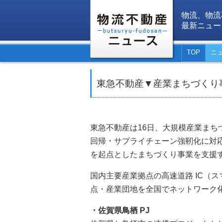
物流、物流
最新ニュー
TOP
ニ
東急不動産▼産業まちづくり
東急不動産は16日、大規模産業ま
回帰・サプライチェーン強靭化に対
を起点としたまちづくり事業を支援
国内主要産業拠点の高速道路 IC（ス
点・産業団地を全国でネットワーク
・佐賀県鳥栖 PJ