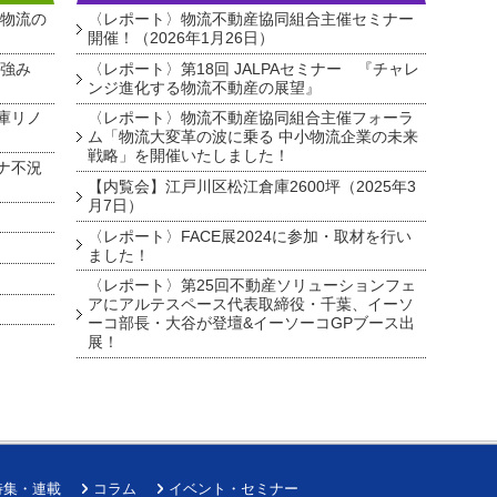
・物流の
〈レポート〉物流不動産協同組合主催セミナー
開催！（2026年1月26日）
を強み
〈レポート〉第18回 JALPAセミナー 『チャレ
ンジ進化する物流不動産の展望』
庫リノ
〈レポート〉物流不動産協同組合主催フォーラ
ム「物流大変革の波に乗る 中小物流企業の未来
戦略」を開催いたしました！
ナ不況
【内覧会】江戸川区松江倉庫2600坪（2025年3
月7日）
〈レポート〉FACE展2024に参加・取材を行い
ました！
〈レポート〉第25回不動産ソリューションフェ
アにアルテスペース代表取締役・千葉、イーソ
ーコ部長・大谷が登壇&イーソーコGPブース出
展！
特集・連載
コラム
イベント・セミナー