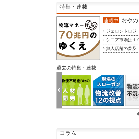
特集・連載
おやのこ
連載中
ジェロントロジー g
シニア市場は１００
無人店舗の普及 au
過去の特集・連載
コラム