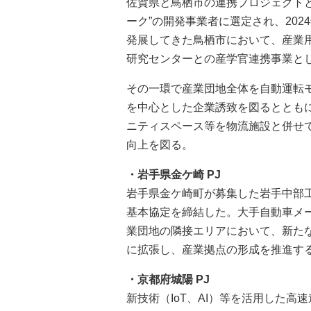
佐賀県と鳥栖市の連携プロジェクト
ーク”の開発事業者に選定され、20
発展してきた鳥栖市において、産業
研究センターとの産学官連携事業と
その一環で産業団地全体を自動運転
を中心とした企業誘致を図るととも
ニティスペース等を物流施設と併せ
向上を図る。
・岩手県金ケ崎 PJ
岩手県金ケ崎町が募集した岩手中部工
基本協定を締結した。大手自動車メ
業団地の隣接エリアにおいて、新た
に拡張し、産業拠点の形成を推進す
・京都府城陽 PJ
新技術（IoT、AI）等を活用した