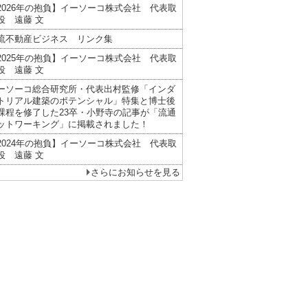
2026年の抱負】イーソーコ株式会社 代表取
役 遠藤 文
流不動産ビジネス リンク集
2025年の抱負】イーソーコ株式会社 代表取
役 遠藤 文
ーソーコ総合研究所・代表出村監修「インダ
トリアル建築のポテンシャル」特集と博士後
課程を修了した23卒・小野寺の記事が「流通
ットワーキング」に掲載されました！
2024年の抱負】イーソーコ株式会社 代表取
役 遠藤 文
さらにお知らせを見る