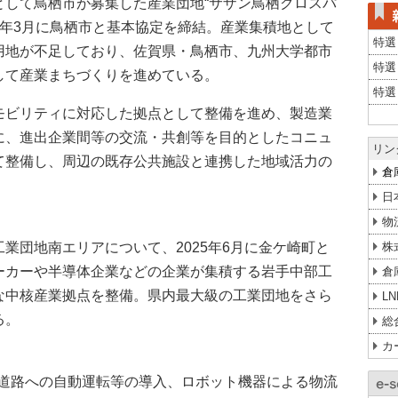
として鳥栖市が募集した産業団地“サザン鳥栖クロスパ
24年3月に鳥栖市と基本協定を締結。産業集積地として
特選
用地が不足しており、佐賀県・鳥栖市、九州大学都市
特選
して産業まちづくりを進めている。
特選
モビリティに対応した拠点として整備を進め、製造業
に、進出企業間等の交流・共創等を目的としたコニュ
リン
て整備し、周辺の既存公共施設と連携した地域活力の
倉
日
物
業団地南エリアについて、2025年6月に金ケ崎町と
株
ーカーや半導体企業などの企業が集積する岩手中部工
倉
な中核産業拠点を整備。県内最大級の工業団地をさら
L
る。
総
カ
高速道路への自動運転等の導入、ロボット機器による物流