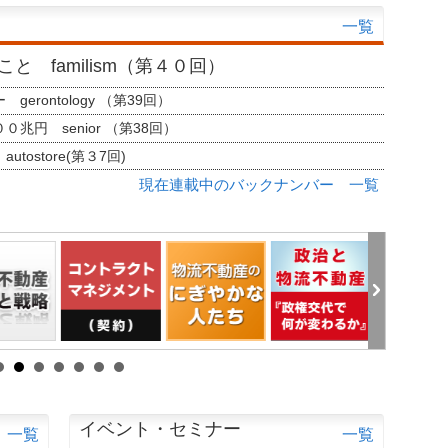
一覧
と familism（第４０回）
erontology （第39回）
兆円 senior （第38回）
tostore(第３7回)
現在連載中のバックナンバー 一覧
イベント・セミナー
一覧
一覧