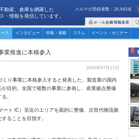
メルマガ登録者数：26,943名
不動産、倉庫を網羅した
ス・情報を発信しています。
ュース
インタビュー
特集・連載
コラム
イベント・セミナー
事業推進に本格参入
2025年07月17日
ちづくり事業に本格参入すると発表した。製造業の国内
応が目的。全国で複数の事業に参画し、産業拠点整備
する。
マート IC）至近のエリアを面的に整備、次世代物流拠
化することを目指す。