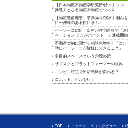
【日本物流不動産学研究所/鈴木】シン
推進力となる物流不動産ビジネス
【物流連前理事・事務局長/宿谷】弱み
に〜沖縄のある街に学ぶ～
イーソーコ総研・出村が住宅新報で「倉
ベーション ここがポイント！」連載開始
不動産契約に関する相談急増中！「コロ
時にイーソーコが皆様にできること」
多目的スペースという穴埋め策
サブスクとプラットフォーマーの限界
コンビニ時短で出店戦略が変わる？
ロボット、ビルを行く
TOP
ニュース
インタビュー