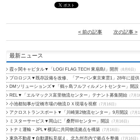
< 前の記事
次の記事 >
最新ニュース
霞ヶ関キャピタル▼「LOGI FLAG TECH 東扇島I」開所
（8月6日）
プロロジス▼既存設備を改修、「アーバン東京東雲1」28年に提供
DMソリューションズ▼「鶴ヶ島フルフィルメントセンター」開設
REL▼「エルマックス富里物流センター」テナント募集開始
（7月1
小池都知事が淀橋市場の物流ＤＸ現場を視察
（7月16日）
アクロストランスポート▼「川崎第2物流センター」9月開設
（7月
ミスターサービス▼岡山に「桑野IIIセンター」開設
（7月16日）
トナミ運輸・JPL▼横浜に共同物流拠点を構築
（7月16日）
東急不動産▼自動運転見据え、北九州市内で拠点を整備
（7月16日