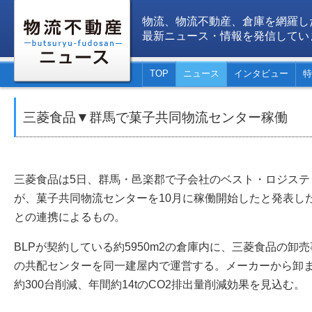
物流、物流不動産、倉庫を網羅し
最新ニュース・情報を発信してい
TOP
ニュース
インタビュー
特
三菱食品▼群馬で菓子共同物流センター稼働
三菱食品は5日、群馬・邑楽郡で子会社のベスト・ロジステ
が、菓子共同物流センターを10月に稼働開始したと発表し
との連携によるもの。
BLPが契約している約5950m2の倉庫内に、三菱食品の卸
の共配センターを同一建屋内で運営する。メーカーから卸
約300台削減、年間約14tのCO2排出量削減効果を見込む。