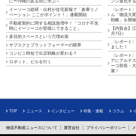
に〜沖縄のある街に学ぶ～
ンジ進化す
イーソーコ総研・出村が住宅新報で「倉庫リノ
〈レポート
ベーション ここがポイント！」連載開始
ム「物流大変
戦略」を開
不動産契約に関する相談急増中！「コロナ不況
時にイーソーコが皆様にできること」
【内覧会】江戸
月7日）
多目的スペースという穴埋め策
〈レポート〉
サブスクとプラットフォーマーの限界
ました！
コンビニ時短で出店戦略が変わる？
〈レポート〉
アにアルテ
ロボット、ビルを行く
ーコ部長・大
展！
TOP
ニュース
インタビュー
特集・連載
コラム
物流不動産ニュースについて
運営会社
プライバシーポリシー