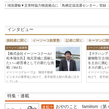
鴻池運輸▼災害時協力物資拠点に「鳥栖定温流通センター」登録
（
インタビュー
挑戦者に聞く
イーソーコ創業塾
記者に聞く
キーマンに聞
イーソーコ創業塾
イーソーコ創業塾
【株式会社イーソーコクール/
【マテハンア
松本瑞生氏】地元茨城に貢献し
建物取引士/
たい—経営者としての新たな挑
を土台に挑む
戦（Vol.5）
ネスの新しい視
イーソーコグループは、物流不動産
イーソーコグル
ビジネスの業界化に向けて、若手経営人財の育成に注力
向けて、若手経営
している...
特集・連載
おやのこと familism（
連載中