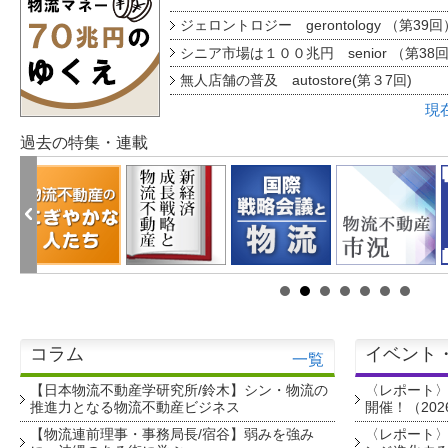
ジェロントロジー gerontology （第39回
シニア市場は１００兆円 senior （第38
無人店舗の普及 autostore(第３7回)
現
過去の特集・連載
コラム
イベント
一覧
【日本物流不動産学研究所/鈴木】シン・物流の
〈レポート
推進力となる物流不動産ビジネス
開催！（202
【物流連前理事・事務局長/宿谷】弱みを強み
〈レポート〉