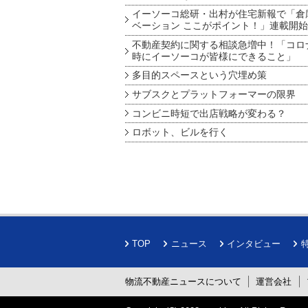
イーソーコ総研・出村が住宅新報で「倉
ベーション ここがポイント！」連載開始
不動産契約に関する相談急増中！「コロ
時にイーソーコが皆様にできること」
多目的スペースという穴埋め策
サブスクとプラットフォーマーの限界
コンビニ時短で出店戦略が変わる？
ロボット、ビルを行く
TOP
ニュース
インタビュー
物流不動産ニュースについて
運営会社