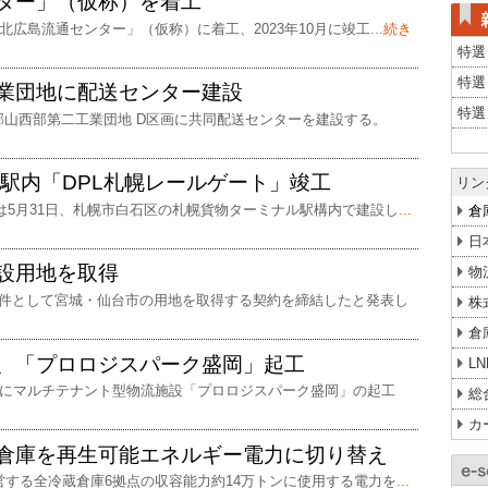
ター」（仮称）を着工
北広島流通センター」（仮称）に着工、2023年10月に竣工
...続き
特選
特選
業団地に配送センター建設
特選
山西部第二工業団地 D区画に共同配送センターを建設する。
駅内「DPL札幌レールゲート」竣工
リン
は5月31日、札幌市白石区の札幌貨物ターミナル駅構内で建設し
...
倉
日
設用地を取得
物
案件として宮城・仙台市の用地を取得する契約を締結したと発表し
株
倉
、「プロロジスパーク盛岡」起工
L
町にマルチテナント型物流施設「プロロジスパーク盛岡」の起工
総
カ
倉庫を再生可能エネルギー電力に切り替え
営する全冷蔵倉庫6拠点の収容能力約14万トンに使用する電力を
...