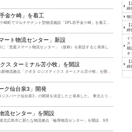
【
締
岩手金ケ崎」を着工
物
金ケ崎町でマルチテナント型物流施設「DPL岩手金ケ崎」を着工
...
【
締
イ
マート物流センター」新設
ス
市に「恵庭スマート物流センター」（仮称）を新設すると発表し
期
ネ
【
ィクス ターミナル苫小牧」を開設
締
の新物流拠点「クボタ ロジスティクス ターミナル苫小牧」を開
...
ーク仙台泉3」開発
ロジスパーク仙台泉3」の開発を決定したと発表した。 東北エリ
...
物流センター」を開設
道北広島市に新たな物流拠点「輪厚物流センター」を開設、9月