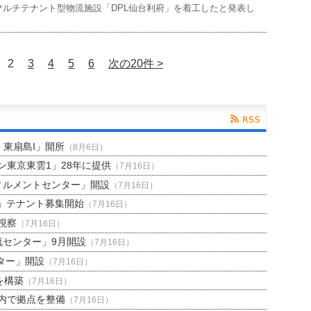
ルチテナント型物流施設「DPL仙台利府」を着工したと発表し
2
3
4
5
6
次の20件 >
H 東扇島I」開所
（8月6日）
東京東雲1」28年に提供
（7月16日）
ィルメントセンター」開設
（7月16日）
」テナント募集開始
（7月16日）
視察
（7月16日）
流センター」9月開設
（7月16日）
ター」開設
（7月16日）
を構築
（7月16日）
内で拠点を整備
（7月16日）