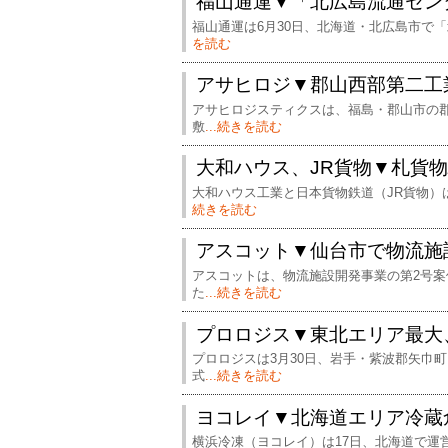
福山通運▼「北広島流通セン
福山通運は6月30日、北海道・北広島市で「
を読む
アサヒロジ▼郡山西部第二工
アサヒロジスティクスは、福島・郡山市の郡
敷
...続きを読む
大和ハウス、JR貨物▼札貨物
大和ハウス工業と日本貨物鉄道（JR貨物）
続きを読む
アスコット▼仙台市で物流施
アスコットは、物流施設開発事業の第2号
た
...続きを読む
プロロジス▼東北エリア最大
プロロジスは3月30日、岩手・紫波郡矢巾
式
...続きを読む
ヨコレイ▼北海道エリア冷蔵
横浜冷凍（ヨコレイ）は17日、北海道で運