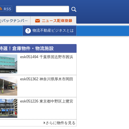
物流不動産ビジネスとは
esk051494 千葉県習志野市茜浜
esk051362 神奈川県厚木市岡田
esk051226 東京都中野区上鷺宮
さらに物件を見る