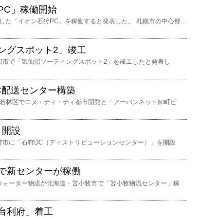
PC」稼働開始
した「イオン石狩PC」を稼働すると発表した。 札幌市の中心部
...
ングスポット2」竣工
沼市で「気仙沼ソーティングスポット2」を竣工したと発表し
C配送センター構築
市若林区でエヌ・ティ・ティ都市開発と「アーバンネット卸町ビ
」開設
狩市に「石狩DC（ディストリビューションセンター）」を開設
で新センターが稼働
ウォーター物流が北海道・苫小牧市で「苫小牧物流センター」稼
仙台利府」着工