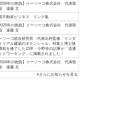
2026年の抱負】イーソーコ株式会社 代表取
役 遠藤 文
流不動産ビジネス リンク集
2025年の抱負】イーソーコ株式会社 代表取
役 遠藤 文
ーソーコ総合研究所・代表出村監修「インダ
トリアル建築のポテンシャル」特集と博士後
課程を修了した23卒・小野寺の記事が「流通
ットワーキング」に掲載されました！
2024年の抱負】イーソーコ株式会社 代表取
役 遠藤 文
さらにお知らせを見る