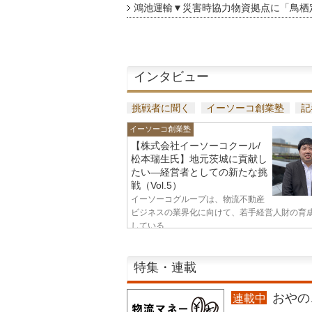
鴻池運輸▼災害時協力物資拠点に「鳥栖
インタビュー
挑戦者に聞く
イーソーコ創業塾
記
イーソーコ創業塾
【株式会社イーソーコクール/
松本瑞生氏】地元茨城に貢献し
たい—経営者としての新たな挑
戦（Vol.5）
イーソーコグループは、物流不動産
ビジネスの業界化に向けて、若手経営人財の育
している...
特集・連載
おやのこ
連載中