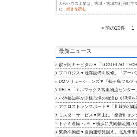
大和ハウス工業は、宮城・宮城郡利府町でマ
た
...続きを読む
< 前の20件
1
最新ニュース
霞ヶ関キャピタル▼「LOGI FLAG TEC
プロロジス▼既存設備を改修、「アーバン
DMソリューションズ▼「鶴ヶ島フルフ
REL▼「エルマックス富里物流センター
小池都知事が淀橋市場の物流ＤＸ現場を
アクロストランスポート▼「川崎第2物
ミスターサービス▼岡山に「桑野IIIセン
トナミ運輸・JPL▼横浜に共同物流拠点
東急不動産▼自動運転見据え、北九州市