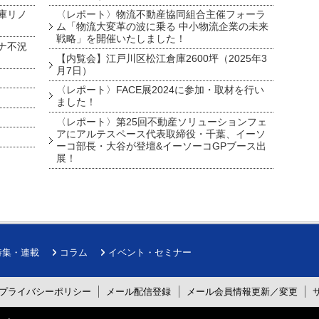
庫リノ
〈レポート〉物流不動産協同組合主催フォーラ
ム「物流大変革の波に乗る 中小物流企業の未来
戦略」を開催いたしました！
ナ不況
【内覧会】江戸川区松江倉庫2600坪（2025年3
月7日）
〈レポート〉FACE展2024に参加・取材を行い
ました！
〈レポート〉第25回不動産ソリューションフェ
アにアルテスペース代表取締役・千葉、イーソ
ーコ部長・大谷が登壇&イーソーコGPブース出
展！
特集・連載
コラム
イベント・セミナー
プライバシーポリシー
メール配信登録
メール会員情報更新／変更