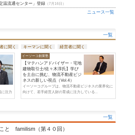
定温流通センター」登録
（7月16日）
ニュース一覧
一覧
者に聞く
キーマンに聞く
経営者に聞く
イーソーコ創業塾
【マテハンアドバイザー・宅地
建物取引士/佐々木淳氏】学び
を土台に挑む、物流不動産ビジ
ネスの新しい視点（Vol.4）
イーソーコグループは、物流不動産ビジネスの業界化に
成に注力
向けて、若手経営人財の育成に注力している...
一覧
と familism（第４０回）