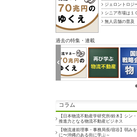
ジェロントロジー g
シニア市場は１００
無人店舗の普及 au
過去の特集・連載
コラム
【日本物流不動産学研究所/鈴木】シン
推進力となる物流不動産ビジネス
【物流連前理事・事務局長/宿谷】弱み
に〜沖縄のある街に学ぶ～