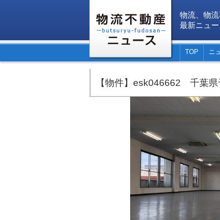
物流、物流
最新ニュー
TOP
ニ
【物件】esk046662 千