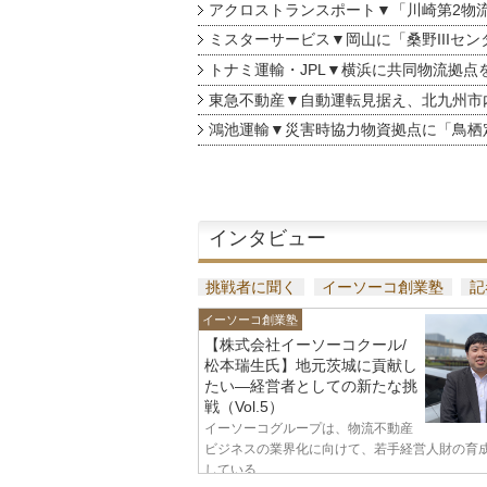
アクロストランスポート▼「川崎第2物
ミスターサービス▼岡山に「桑野IIIセン
トナミ運輸・JPL▼横浜に共同物流拠点
東急不動産▼自動運転見据え、北九州市
鴻池運輸▼災害時協力物資拠点に「鳥栖
インタビュー
挑戦者に聞く
イーソーコ創業塾
記
イーソーコ創業塾
【株式会社イーソーコクール/
松本瑞生氏】地元茨城に貢献し
たい—経営者としての新たな挑
戦（Vol.5）
イーソーコグループは、物流不動産
ビジネスの業界化に向けて、若手経営人財の育
している...