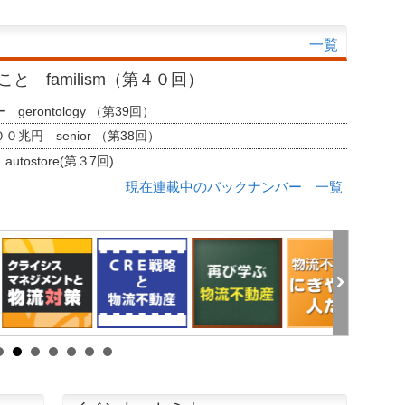
一覧
と familism（第４０回）
erontology （第39回）
兆円 senior （第38回）
tostore(第３7回)
現在連載中のバックナンバー 一覧