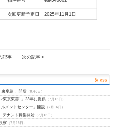
物件番号
esk046662
次回更新予定日
2025年11月1日
前の記事
次の記事 >
H 東扇島I」開所
（8月6日）
東京東雲1」28年に提供
（7月16日）
ィルメントセンター」開設
（7月16日）
」テナント募集開始
（7月16日）
視察
（7月16日）