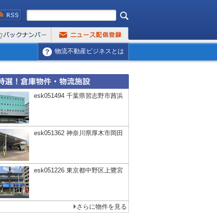
物流不動産ビジネスとは
esk051494 千葉県習志野市茜浜
esk051362 神奈川県厚木市岡田
esk051226 東京都中野区上鷺宮
さらに物件を見る