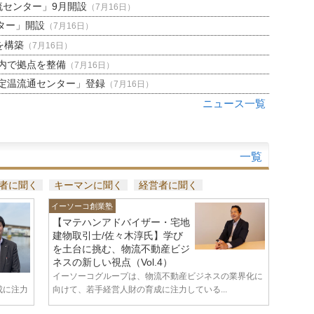
流センター」9月開設
（7月16日）
ター」開設
（7月16日）
を構築
（7月16日）
内で拠点を整備
（7月16日）
定温流通センター」登録
（7月16日）
ニュース一覧
一覧
者に聞く
キーマンに聞く
経営者に聞く
イーソーコ創業塾
【マテハンアドバイザー・宅地
建物取引士/佐々木淳氏】学び
を土台に挑む、物流不動産ビジ
ネスの新しい視点（Vol.4）
イーソーコグループは、物流不動産ビジネスの業界化に
成に注力
向けて、若手経営人財の育成に注力している...