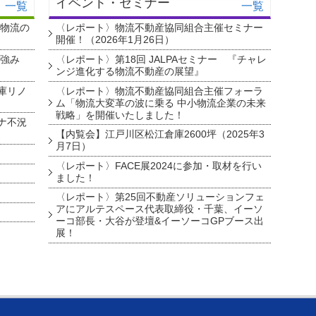
イベント・セミナー
一覧
一覧
・物流の
〈レポート〉物流不動産協同組合主催セミナー
開催！（2026年1月26日）
を強み
〈レポート〉第18回 JALPAセミナー 『チャレ
ンジ進化する物流不動産の展望』
庫リノ
〈レポート〉物流不動産協同組合主催フォーラ
ム「物流大変革の波に乗る 中小物流企業の未来
戦略」を開催いたしました！
ナ不況
【内覧会】江戸川区松江倉庫2600坪（2025年3
月7日）
〈レポート〉FACE展2024に参加・取材を行い
ました！
〈レポート〉第25回不動産ソリューションフェ
アにアルテスペース代表取締役・千葉、イーソ
ーコ部長・大谷が登壇&イーソーコGPブース出
展！