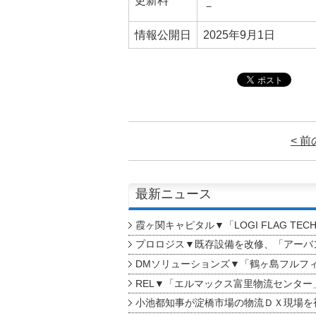
更新料
－
情報公開日
2025年9月1日
< 
最新ニュース
霞ヶ関キャピタル▼「LOGI FLAG TEC
プロロジス▼既存設備を改修、「アーバン
DMソリューションズ▼「鶴ヶ島フルフ
REL▼「エルマックス富里物流センター
小池都知事が淀橋市場の物流ＤＸ現場を