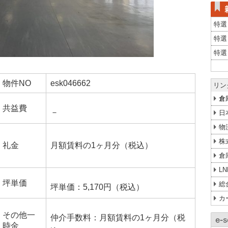
特選
特選
特選
物件NO
esk046662
リン
倉
共益費
－
日
物
株
礼金
月額賃料の1ヶ月分（税込）
倉
L
坪単価
総
坪単価：5,170円（税込）
カ
その他一
仲介手数料：月額賃料の1ヶ月分（税
時金