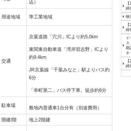
込）
【
締
物
用途地域
準工業地域
【
締
京葉道路「穴川」ICより約5.0km
イ
ス
期
東関東自動車道「湾岸習志野」ICより
ネ
約9.4km
交通
【
締
JR京葉線「千葉みなと」駅よりバス約
6分
「幸町第二」バス停下車、徒歩約6分
駐車場
敷地内普通車1台分有（別途費用）
階建/階
地上2階建