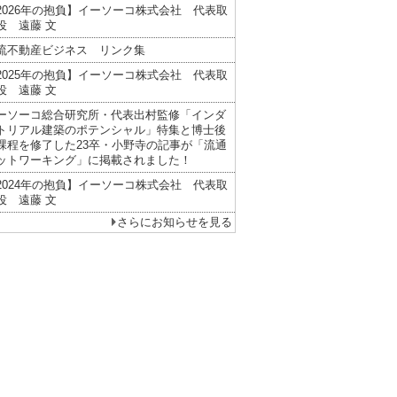
2026年の抱負】イーソーコ株式会社 代表取
役 遠藤 文
流不動産ビジネス リンク集
2025年の抱負】イーソーコ株式会社 代表取
役 遠藤 文
ーソーコ総合研究所・代表出村監修「インダ
トリアル建築のポテンシャル」特集と博士後
課程を修了した23卒・小野寺の記事が「流通
ットワーキング」に掲載されました！
2024年の抱負】イーソーコ株式会社 代表取
役 遠藤 文
さらにお知らせを見る