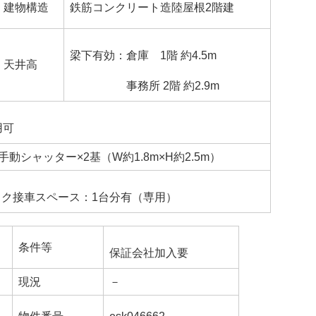
建物構造
鉄筋コンクリート造陸屋根2階建
梁下有効：倉庫 1階 約4.5m
天井高
事務所 2階 約2.9m
用可
動シャッター×2基（W約1.8m×H約2.5m）
ク接車スペース：1台分有（専用）
）
条件等
保証会社加入要
現況
－