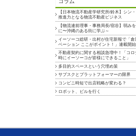
コラム
【日本物流不動産学研究所/鈴木】シン
推進力となる物流不動産ビジネス
【物流連前理事・事務局長/宿谷】弱み
に〜沖縄のある街に学ぶ～
イーソーコ総研・出村が住宅新報で「倉
ベーション ここがポイント！」連載開始
不動産契約に関する相談急増中！「コロ
時にイーソーコが皆様にできること」
多目的スペースという穴埋め策
サブスクとプラットフォーマーの限界
コンビニ時短で出店戦略が変わる？
ロボット、ビルを行く