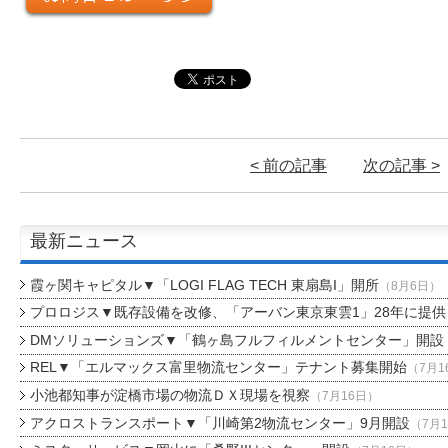
< 前の記事
次の記事 >
最新ニュース
霞ヶ関キャピタル▼「LOGI FLAG TECH 東扇島I」開所
（8月6日）
プロロジス▼既存設備を改修、「アーバン東京東雲1」28年に提供
DMソリューションズ▼「鶴ヶ島フルフィルメントセンター」開設
REL▼「エルマックス富里物流センター」テナント募集開始
（7月1
小池都知事が淀橋市場の物流ＤＸ現場を視察
（7月16日）
アクロストランスポート▼「川崎第2物流センター」9月開設
（7月