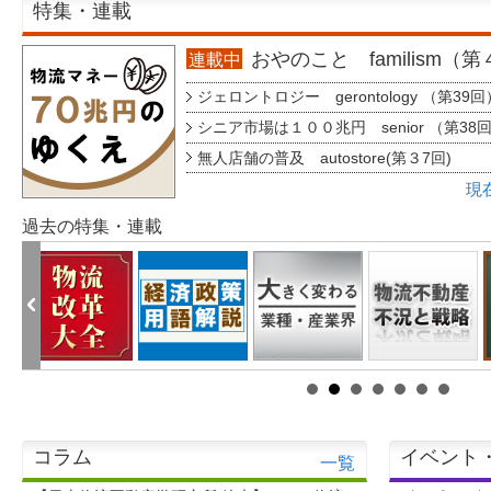
特集・連載
おやのこと familism（
連載中
ジェロントロジー gerontology （第39回
シニア市場は１００兆円 senior （第38
無人店舗の普及 autostore(第３7回)
現
過去の特集・連載
コラム
イベント
一覧