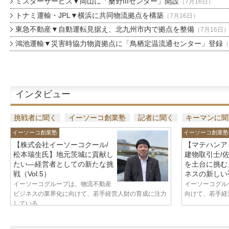
ミスターサービス▼岡山に「桑野IIIセンター」開設
（7月16日）
トナミ運輸・JPL▼横浜に共同物流拠点を構築
（7月16日）
東急不動産▼自動運転見据え、北九州市内で拠点を整備
（7月16日
鴻池運輸▼災害時協力物資拠点に「鳥栖定温流通センター」登録
（
インタビュー
挑戦者に聞く
イーソーコ創業塾
記者に聞く
キーマンに聞
イーソーコ創業塾
イーソーコ創業塾
【株式会社イーソーコクール/
【マテハンア
松本瑞生氏】地元茨城に貢献し
建物取引士/
たい—経営者としての新たな挑
を土台に挑む
戦（Vol.5）
ネスの新しい視
イーソーコグループは、物流不動産
イーソーコグル
ビジネスの業界化に向けて、若手経営人財の育成に注力
向けて、若手経営
している...