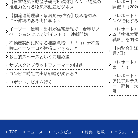
【日本物流不動産学研究所/鈴木】シン・物流の
〈レポート
推進力となる物流不動産ビジネス
開催！（202
【物流連前理事・事務局長/宿谷】弱みを強み
〈レポート〉
に〜沖縄のある街に学ぶ～
ンジ進化す
イーソーコ総研・出村が住宅新報で「倉庫リノ
〈レポート
ベーション ここがポイント！」連載開始
ム「物流大変
戦略」を開
不動産契約に関する相談急増中！「コロナ不況
時にイーソーコが皆様にできること」
【内覧会】江戸
月7日）
多目的スペースという穴埋め策
〈レポート〉
サブスクとプラットフォーマーの限界
ました！
コンビニ時短で出店戦略が変わる？
〈レポート〉
アにアルテ
ロボット、ビルを行く
ーコ部長・大
展！
TOP
ニュース
インタビュー
特集・連載
コラム