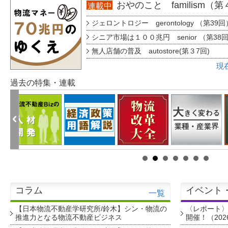
おやのこと familism（
連載中
ジェロントロジー gerontology （第39回
シニア市場は１００兆円 senior （第38
無人店舗の普及 autostore(第３7回)
現
過去の特集・連載
コラム
イベント
一覧
【日本物流不動産学研究所/鈴木】シン・物流の
〈レポート
推進力となる物流不動産ビジネス
開催！（202