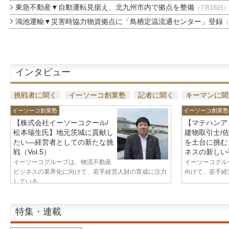
東急不動産▼自動運転見据え、北九州市内で拠点を整備
（7月16日
鴻池運輸▼災害時協力物資拠点に「鳥栖定温流通センター」登録
（
インタビュー
挑戦者に聞く
イーソーコ創業塾
記者に聞く
キーマンに聞
イーソーコ創業塾
イーソーコ創業塾
【株式会社イーソーコクール/
【マテハンア
松本瑞生氏】地元茨城に貢献し
建物取引士/
たい—経営者としての新たな挑
を土台に挑む
戦（Vol.5）
ネスの新しい視
イーソーコグループは、物流不動産
イーソーコグル
ビジネスの業界化に向けて、若手経営人財の育成に注力
向けて、若手経営
している...
特集・連載