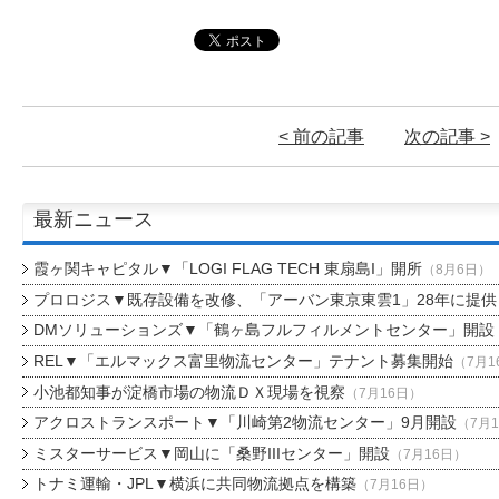
< 前の記事
次の記事 >
最新ニュース
霞ヶ関キャピタル▼「LOGI FLAG TECH 東扇島I」開所
（8月6日）
プロロジス▼既存設備を改修、「アーバン東京東雲1」28年に提供
DMソリューションズ▼「鶴ヶ島フルフィルメントセンター」開設
REL▼「エルマックス富里物流センター」テナント募集開始
（7月1
小池都知事が淀橋市場の物流ＤＸ現場を視察
（7月16日）
アクロストランスポート▼「川崎第2物流センター」9月開設
（7月
ミスターサービス▼岡山に「桑野IIIセンター」開設
（7月16日）
トナミ運輸・JPL▼横浜に共同物流拠点を構築
（7月16日）