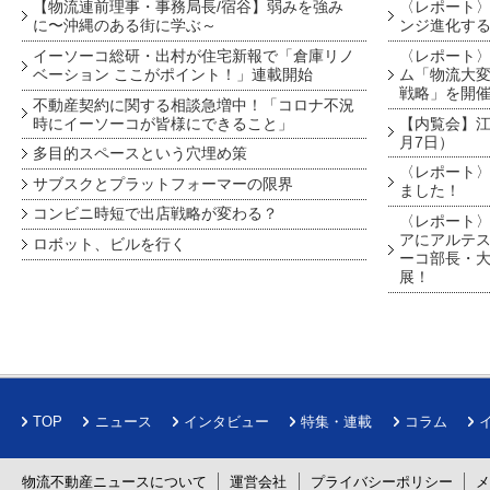
【物流連前理事・事務局長/宿谷】弱みを強み
〈レポート〉
に〜沖縄のある街に学ぶ～
ンジ進化す
イーソーコ総研・出村が住宅新報で「倉庫リノ
〈レポート
ベーション ここがポイント！」連載開始
ム「物流大変
戦略」を開
不動産契約に関する相談急増中！「コロナ不況
時にイーソーコが皆様にできること」
【内覧会】江戸
月7日）
多目的スペースという穴埋め策
〈レポート〉
サブスクとプラットフォーマーの限界
ました！
コンビニ時短で出店戦略が変わる？
〈レポート〉
アにアルテ
ロボット、ビルを行く
ーコ部長・大
展！
TOP
ニュース
インタビュー
特集・連載
コラム
物流不動産ニュースについて
運営会社
プライバシーポリシー