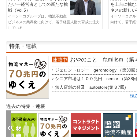
たい—経営者としての新たな挑
を土台に挑む
戦（Vol.5）
ネスの新しい視
イーソーコグループは、物流不動産
イーソーコグル
ビジネスの業界化に向けて、若手経営人財の育成に注力
向けて、若手経営
している...
特集・連載
おやのこと familism（
連載中
ジェロントロジー gerontology （第39回
シニア市場は１００兆円 senior （第38
無人店舗の普及 autostore(第３7回)
現
過去の特集・連載