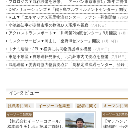
プロロジス▼既存設備を改修、「アーバン東京東雲1」28年に提供
DMソリューションズ▼「鶴ヶ島フルフィルメントセンター」開設
REL▼「エルマックス富里物流センター」テナント募集開始
（7月1
小池都知事が淀橋市場の物流ＤＸ現場を視察
（7月16日）
アクロストランスポート▼「川崎第2物流センター」9月開設
（7月
ミスターサービス▼岡山に「桑野IIIセンター」開設
（7月16日）
トナミ運輸・JPL▼横浜に共同物流拠点を構築
（7月16日）
東急不動産▼自動運転見据え、北九州市内で拠点を整備
（7月16日
鴻池運輸▼災害時協力物資拠点に「鳥栖定温流通センター」登録
（
インタビュー
挑戦者に聞く
イーソーコ創業塾
記者に聞く
キーマンに聞
イーソーコ創業塾
イーソーコ創業塾
【株式会社イーソーコクール/
【マテハンア
松本瑞生氏】地元茨城に貢献し
建物取引士/