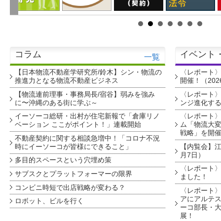
コラム
イベント
一覧
【日本物流不動産学研究所/鈴木】シン・物流の
〈レポート
推進力となる物流不動産ビジネス
開催！（202
【物流連前理事・事務局長/宿谷】弱みを強み
〈レポート〉
に〜沖縄のある街に学ぶ～
ンジ進化す
イーソーコ総研・出村が住宅新報で「倉庫リノ
〈レポート
ベーション ここがポイント！」連載開始
ム「物流大変
戦略」を開
不動産契約に関する相談急増中！「コロナ不況
時にイーソーコが皆様にできること」
【内覧会】江戸
月7日）
多目的スペースという穴埋め策
〈レポート〉
サブスクとプラットフォーマーの限界
ました！
コンビニ時短で出店戦略が変わる？
〈レポート〉
アにアルテ
ロボット、ビルを行く
ーコ部長・大
展！