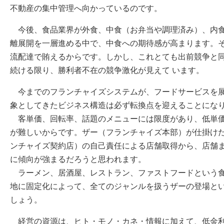
不動産の集中管理へ向かっているのです。
今後、食品業界が外食、中食（お弁当や調理済み）、内食
離展開を一層進める中で、中食への期待感が高まります。そ
流配達で賄えるからです。しかし、これとても出前競争と
続ける限り、勝利者不在の競争激化が見えて います。
今までのフランチャイズシステムが、フードサービスを展
象としてきたビジネス構造は必ず転換点を迎えることにな
客単価、回転率、話題のメニューには限度があり、低単価
が難しいからです。ザー（フランチャイズ本部）が仕掛けた
ンチャイズ契約店）の自己責任による店舗取得から、店舗
に傾向が強まるだろうと思われます。
ラーメン、居酒屋、レストラン、ファストフードという食
地に固定化によって、全てのジャンルを扱うザーの登場と
しょう。
経営の資源は、ヒト・モノ・カネ・情報に加えて、低金利