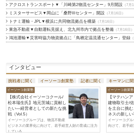
アクロストランスポート▼「川崎第2物流センター」9月開設
（7月
ミスターサービス▼岡山に「桑野IIIセンター」開設
（7月16日）
トナミ運輸・JPL▼横浜に共同物流拠点を構築
（7月16日）
東急不動産▼自動運転見据え、北九州市内で拠点を整備
（7月16日
鴻池運輸▼災害時協力物資拠点に「鳥栖定温流通センター」登録
（
インタビュー
挑戦者に聞く
イーソーコ創業塾
記者に聞く
キーマンに聞
イーソーコ創業塾
イーソーコ創業塾
【株式会社イーソーコクール/
【マテハンア
松本瑞生氏】地元茨城に貢献し
建物取引士/
たい—経営者としての新たな挑
を土台に挑む
戦（Vol.5）
ネスの新しい視
イーソーコグループは、物流不動産
イーソーコグル
ビジネスの業界化に向けて、若手経営人財の育成に注力
向けて、若手経営
している...