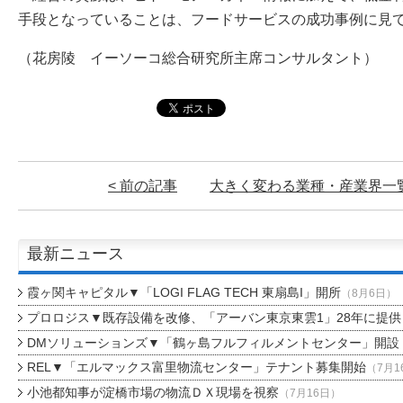
手段となっていることは、フードサービスの成功事例に見
（花房陵 イーソーコ総合研究所主席コンサルタント）
< 前の記事
大きく変わる業種・産業界
一
最新ニュース
霞ヶ関キャピタル▼「LOGI FLAG TECH 東扇島I」開所
（8月6日）
プロロジス▼既存設備を改修、「アーバン東京東雲1」28年に提供
DMソリューションズ▼「鶴ヶ島フルフィルメントセンター」開設
REL▼「エルマックス富里物流センター」テナント募集開始
（7月1
小池都知事が淀橋市場の物流ＤＸ現場を視察
（7月16日）