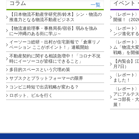
コラム
イベント
一覧
【日本物流不動産学研究所/鈴木】シン・物流の
〈レポート
推進力となる物流不動産ビジネス
開催！（202
【物流連前理事・事務局長/宿谷】弱みを強み
〈レポート〉
に〜沖縄のある街に学ぶ～
ンジ進化す
イーソーコ総研・出村が住宅新報で「倉庫リノ
〈レポート
ベーション ここがポイント！」連載開始
ム「物流大変
戦略」を開
不動産契約に関する相談急増中！「コロナ不況
時にイーソーコが皆様にできること」
【内覧会】江戸
月7日）
多目的スペースという穴埋め策
〈レポート〉
サブスクとプラットフォーマーの限界
ました！
コンビニ時短で出店戦略が変わる？
〈レポート〉
アにアルテ
ロボット、ビルを行く
ーコ部長・大
展！