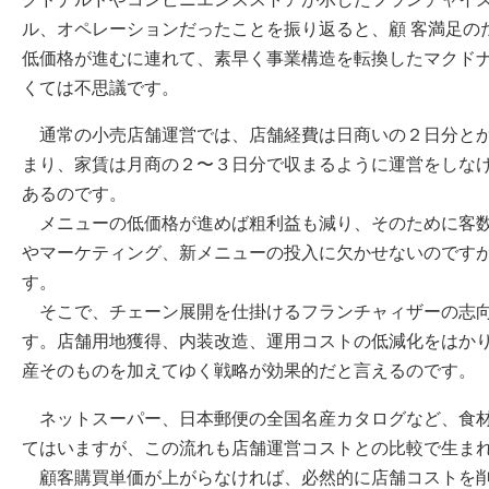
ル、オペレーションだったことを振り返ると、顧 客満足の
低価格が進むに連れて、素早く事業構造を転換したマクド
くては不思議です。
通常の小売店舗運営では、店舗経費は日商いの２日分とか
まり、家賃は月商の２〜３日分で収まるように運営をしな
あるのです。
メニューの低価格が進めば粗利益も減り、そのために客数
やマーケティング、新メニューの投入に欠かせないのです
す。
そこで、チェーン展開を仕掛けるフランチャィザーの志向
す。店舗用地獲得、内装改造、運用コストの低減化をはか
産そのものを加えてゆく戦略が効果的だと言えるのです。
ネットスーパー、日本郵便の全国名産カタログなど、食材
てはいますが、この流れも店舗運営コストとの比較で生ま
顧客購買単価が上がらなければ、必然的に店舗コストを削