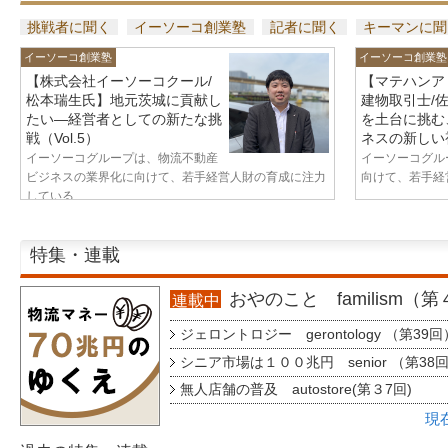
挑戦者に聞く
イーソーコ創業塾
記者に聞く
キーマンに聞
イーソーコ創業塾
イーソーコ創業塾
【株式会社イーソーコクール/
【マテハンア
松本瑞生氏】地元茨城に貢献し
建物取引士/
たい—経営者としての新たな挑
を土台に挑む
戦（Vol.5）
ネスの新しい視
イーソーコグループは、物流不動産
イーソーコグル
ビジネスの業界化に向けて、若手経営人財の育成に注力
向けて、若手経営
している...
特集・連載
おやのこと familism（
連載中
ジェロントロジー gerontology （第39回
シニア市場は１００兆円 senior （第38
無人店舗の普及 autostore(第３7回)
現