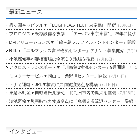
最新ニュース
霞ヶ関キャピタル▼「LOGI FLAG TECH 東扇島I」開所
（8月6日）
プロロジス▼既存設備を改修、「アーバン東京東雲1」28年に提供
DMソリューションズ▼「鶴ヶ島フルフィルメントセンター」開設
REL▼「エルマックス富里物流センター」テナント募集開始
（7月1
小池都知事が淀橋市場の物流ＤＸ現場を視察
（7月16日）
アクロストランスポート▼「川崎第2物流センター」9月開設
（7月
ミスターサービス▼岡山に「桑野IIIセンター」開設
（7月16日）
トナミ運輸・JPL▼横浜に共同物流拠点を構築
（7月16日）
東急不動産▼自動運転見据え、北九州市内で拠点を整備
（7月16日
鴻池運輸▼災害時協力物資拠点に「鳥栖定温流通センター」登録
（
インタビュー