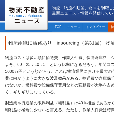
物流、物流不動産、倉庫を網羅し
最新ニュース・情報を発信してい
TOP
ニュース
インタビュー
特
物流組織に活路あり insourcing（第31回） 
物流コストは多い順に輸送費、作業人件費、保管倉庫料、
よそ、60：25：10：5 という比率になるだろう。年間コ
5000万円という額だろう。これは物流業界における最大
費に向かうように大きな波及効果がある。輸送費や倉庫保
はないが、燃料費や設備保守費用などの変動費が大半を占
く、ギリギリになっている。
製造業や流通業の限界利益（粗利益）は40％相当であるか
粗利益は極端に少ないと言える。ただし、作業人件費は時