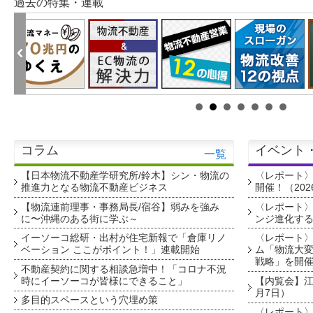
過去の特集・連載
コラム
イベント
一覧
【日本物流不動産学研究所/鈴木】シン・物流の
〈レポート
推進力となる物流不動産ビジネス
開催！（202
【物流連前理事・事務局長/宿谷】弱みを強み
〈レポート〉
に〜沖縄のある街に学ぶ～
ンジ進化す
イーソーコ総研・出村が住宅新報で「倉庫リノ
〈レポート
ベーション ここがポイント！」連載開始
ム「物流大変
戦略」を開
不動産契約に関する相談急増中！「コロナ不況
時にイーソーコが皆様にできること」
【内覧会】江戸
月7日）
多目的スペースという穴埋め策
〈レポート〉