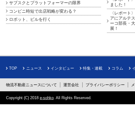
サブスクとプラットフォーマーの限界
ました！
コンビニ時短で出店戦略が変わる？
〈レポート〉
アにアルテ
ロボット、ビルを行く
ーコ部長・大
展！
TOP
ニュース
インタビュー
特集・連載
コラム
物流不動産ニュースについて
運営会社
プライバシーポリシー
Copyright (C) 2018
e-sohko
. All Rights Reserved.