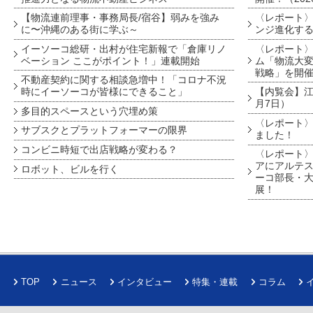
【物流連前理事・事務局長/宿谷】弱みを強み
〈レポート〉
に〜沖縄のある街に学ぶ～
ンジ進化す
イーソーコ総研・出村が住宅新報で「倉庫リノ
〈レポート
ベーション ここがポイント！」連載開始
ム「物流大変
戦略」を開
不動産契約に関する相談急増中！「コロナ不況
時にイーソーコが皆様にできること」
【内覧会】江戸
月7日）
多目的スペースという穴埋め策
〈レポート〉
サブスクとプラットフォーマーの限界
ました！
コンビニ時短で出店戦略が変わる？
〈レポート〉
アにアルテ
ロボット、ビルを行く
ーコ部長・大
展！
TOP
ニュース
インタビュー
特集・連載
コラム