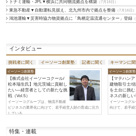
トナミ運輸・JPL▼横浜に共同物流拠点を構築
（7月16日）
東急不動産▼自動運転見据え、北九州市内で拠点を整備
（7月16日
鴻池運輸▼災害時協力物資拠点に「鳥栖定温流通センター」登録
（
インタビュー
挑戦者に聞く
イーソーコ創業塾
記者に聞く
キーマンに聞
イーソーコ創業塾
イーソーコ創業塾
【株式会社イーソーコクール/
【マテハンア
松本瑞生氏】地元茨城に貢献し
建物取引士/
たい—経営者としての新たな挑
を土台に挑む
戦（Vol.5）
ネスの新しい視
イーソーコグループは、物流不動産
イーソーコグル
ビジネスの業界化に向けて、若手経営人財の育成に注力
向けて、若手経営
している...
特集・連載