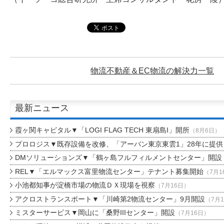
物流不動産＆EC物流の解決力
一覧
最新ニュース
霞ヶ関キャピタル▼「LOGI FLAG TECH 東扇島I」開所
（8月6日）
プロロジス▼既存設備を改修、「アーバン東京東雲1」28年に提供
DMソリューションズ▼「鶴ヶ島フルフィルメントセンター」開設
REL▼「エルマックス富里物流センター」テナント募集開始
（7月1
小池都知事が淀橋市場の物流ＤＸ現場を視察
（7月16日）
アクロストランスポート▼「川崎第2物流センター」9月開設
（7月
ミスターサービス▼岡山に「桑野IIIセンター」開設
（7月16日）