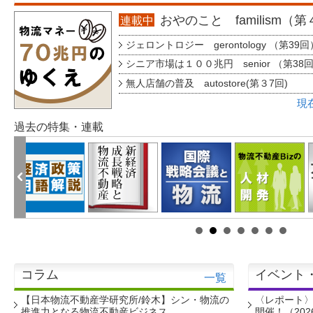
おやのこと familism（
連載中
ジェロントロジー gerontology （第39回
シニア市場は１００兆円 senior （第38
無人店舗の普及 autostore(第３7回)
現
過去の特集・連載
コラム
イベント
一覧
【日本物流不動産学研究所/鈴木】シン・物流の
〈レポート
推進力となる物流不動産ビジネス
開催！（202