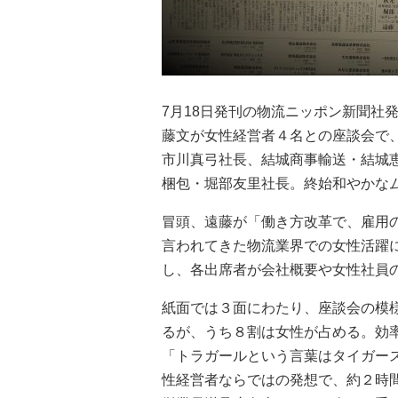
7月18日発刊の物流ニッポン新聞社
藤文が女性経営者４名との座談会で
市川真弓社長、結城商事輸送・結城
梱包・堀部友里社長。終始和やかな
冒頭、遠藤が「働き方改革で、雇用
言われてきた物流業界での女性活躍
し、各出席者が会社概要や女性社員
紙面では３面にわたり、座談会の模
るが、うち８割は女性が占める。効
「トラガールという言葉はタイガー
性経営者ならではの発想で、約２時