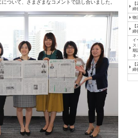
にについて、さまざまなコメントで話し合いました。
【
締
物
【
締
イ
ス
期
ネ
【
締