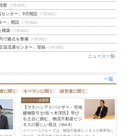
視察
（7月16日）
流センター」9月開設
（7月16日）
ター」開設
（7月16日）
を構築
（7月16日）
内で拠点を整備
（7月16日）
定温流通センター」登録
（7月16日）
ニュース一覧
一覧
者に聞く
キーマンに聞く
経営者に聞く
イーソーコ創業塾
【マテハンアドバイザー・宅地
建物取引士/佐々木淳氏】学び
を土台に挑む、物流不動産ビジ
ネスの新しい視点（Vol.4）
イーソーコグループは、物流不動産ビジネスの業界化に