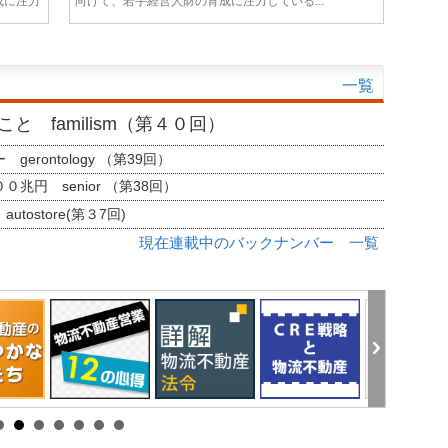
成に注力
向けて、若手経営人財の育成に注力している...
一覧
と familism（第４０回）
erontology （第39回）
兆円 senior （第38回）
tostore(第３7回)
現在連載中のバックナンバー 一覧