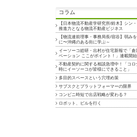
コラム
【日本物流不動産学研究所/鈴木】シン
推進力となる物流不動産ビジネス
【物流連前理事・事務局長/宿谷】弱み
に〜沖縄のある街に学ぶ～
イーソーコ総研・出村が住宅新報で「倉
ベーション ここがポイント！」連載開始
不動産契約に関する相談急増中！「コロ
時にイーソーコが皆様にできること」
多目的スペースという穴埋め策
サブスクとプラットフォーマーの限界
コンビニ時短で出店戦略が変わる？
ロボット、ビルを行く