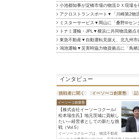
小池都知事が淀橋市場の物流ＤＸ現場を
アクロストランスポート▼「川崎第2物
ミスターサービス▼岡山に「桑野IIIセン
トナミ運輸・JPL▼横浜に共同物流拠点
東急不動産▼自動運転見据え、北九州市
鴻池運輸▼災害時協力物資拠点に「鳥栖
インタビュー
挑戦者に聞く
イーソーコ創業塾
記
イーソーコ創業塾
【株式会社イーソーコクール/
松本瑞生氏】地元茨城に貢献し
たい—経営者としての新たな挑
戦（Vol.5）
イーソーコグループは、物流不動産