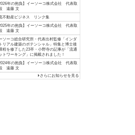
2026年の抱負】イーソーコ株式会社 代表取
役 遠藤 文
流不動産ビジネス リンク集
2025年の抱負】イーソーコ株式会社 代表取
役 遠藤 文
ーソーコ総合研究所・代表出村監修「インダ
トリアル建築のポテンシャル」特集と博士後
課程を修了した23卒・小野寺の記事が「流通
ットワーキング」に掲載されました！
2024年の抱負】イーソーコ株式会社 代表取
役 遠藤 文
さらにお知らせを見る