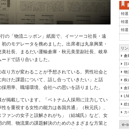
特選
特選
特選
発行の「物流ニッポン」紙面で、イーソーコ社長・遠
、初のモデレータを務めました。出席者は丸泉興業・
リン
恵美社長、まるだい運輸倉庫・秋元美里副社長、岐阜
倉
ムードで語り合いました。
日
の在り方が変わることが予想されている。男性社会と
物
に向けた課題について、話し合っていきたい」と話
株
の採用率、職場環境、会社への思いを語りました。
倉
L
様が掲載しています。「ベトナム人採用に注力してい
総
率性を重視する女性の能力は各国共通」（秋元氏）、
カ
スファンの女子と誤解されがち」（結城氏）など、女
間の間、物流業の課題解決のためのさまざまな方策と