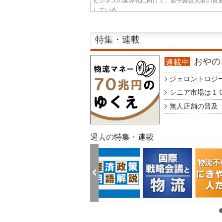
ビジネスの業界化に向けて、若手経営人財の育
している...
特集・連載
おやのこ
連載中
ジェロントロジー g
シニア市場は１００
無人店舗の普及 au
過去の特集・連載