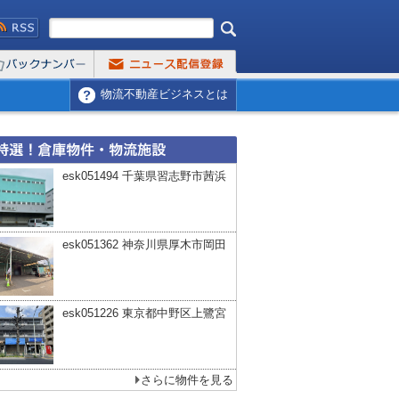
物流不動産ビジネスとは
esk051494 千葉県習志野市茜浜
esk051362 神奈川県厚木市岡田
esk051226 東京都中野区上鷺宮
さらに物件を見る