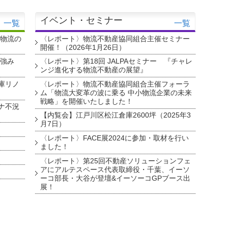
イベント・セミナー
一覧
一覧
・物流の
〈レポート〉物流不動産協同組合主催セミナー
開催！（2026年1月26日）
を強み
〈レポート〉第18回 JALPAセミナー 『チャレ
ンジ進化する物流不動産の展望』
庫リノ
〈レポート〉物流不動産協同組合主催フォーラ
ム「物流大変革の波に乗る 中小物流企業の未来
戦略」を開催いたしました！
ナ不況
【内覧会】江戸川区松江倉庫2600坪（2025年3
月7日）
〈レポート〉FACE展2024に参加・取材を行い
ました！
〈レポート〉第25回不動産ソリューションフェ
アにアルテスペース代表取締役・千葉、イーソ
ーコ部長・大谷が登壇&イーソーコGPブース出
展！