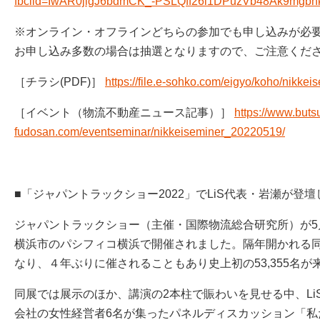
fbclid=IwAR0jlgJ6bdmCK_-PSLQff26l1DPuzVb48Ak9mgb
※オンライン・オフラインどちらの参加でも申し込みが必
お申し込み多数の場合は抽選となりますので、ご注意くだ
［チラシ(PDF)］
https://file.e-sohko.com/eigyo/koho/nikke
［イベント（物流不動産ニュース記事）］
https://www.buts
fudosan.com/eventseminar/nikkeiseminer_20220519/
■「ジャパントラックショー2022」でLiS代表・岩瀬が登壇
ジャパントラックショー（主催・国際物流総合研究所）が5月
横浜市のパシフィコ横浜で開催されました。隔年開かれる
なり、４年ぶりに催されることもあり史上初の53,355名が
同展では展示のほか、講演の2本柱で賑わいを見せる中、Li
会社の女性経営者6名が集ったパネルディスカッション「私