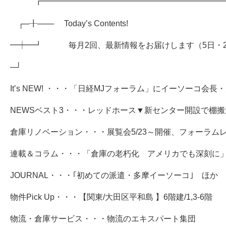
┏━━━━━━━━━━━━━━━━━━━━━━━
┌─╂─── Today’s Contents!
━┿━┛ 毎月2回、最新情報をお届けします（5日・2
─┘
It’s NEW! ・・・「日経MJフォーラム」にイーソーコ会
NEWSベスト3・・・レッドホース▼新センター開設で棚
倉庫リノベーション・・・展覧会5/23～開催、フォーラム
連載＆コラム・・・「倉庫の老朽化 アメリカでも深刻に
JOURNAL・・・｢初めての派遣・多摩イーソーコ｣ ほか
物件Pick Up・・・【関東/大田区平和島 】6階建/1,3‐6階
物流・倉庫サービス・・・物流のエキスパート集団