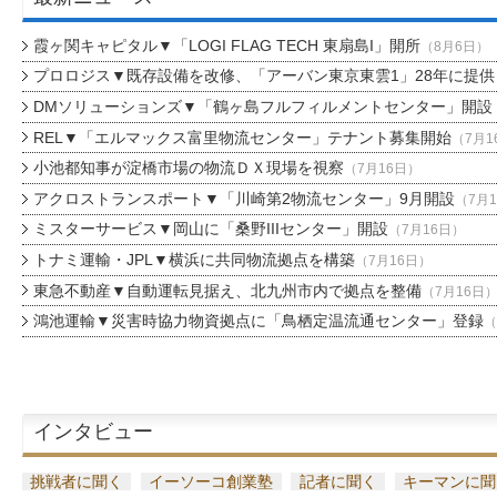
霞ヶ関キャピタル▼「LOGI FLAG TECH 東扇島I」開所
（8月6日）
プロロジス▼既存設備を改修、「アーバン東京東雲1」28年に提供
DMソリューションズ▼「鶴ヶ島フルフィルメントセンター」開設
REL▼「エルマックス富里物流センター」テナント募集開始
（7月1
小池都知事が淀橋市場の物流ＤＸ現場を視察
（7月16日）
アクロストランスポート▼「川崎第2物流センター」9月開設
（7月
ミスターサービス▼岡山に「桑野IIIセンター」開設
（7月16日）
トナミ運輸・JPL▼横浜に共同物流拠点を構築
（7月16日）
東急不動産▼自動運転見据え、北九州市内で拠点を整備
（7月16日
鴻池運輸▼災害時協力物資拠点に「鳥栖定温流通センター」登録
（
インタビュー
挑戦者に聞く
イーソーコ創業塾
記者に聞く
キーマンに聞