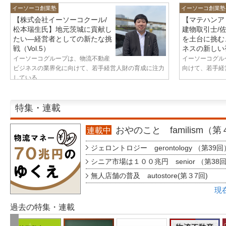
イーソーコ創業塾
イーソーコ創業塾
【株式会社イーソーコクール/
【マテハンア
松本瑞生氏】地元茨城に貢献し
建物取引士/
たい—経営者としての新たな挑
を土台に挑む
戦（Vol.5）
ネスの新しい視
イーソーコグループは、物流不動産
イーソーコグル
ビジネスの業界化に向けて、若手経営人財の育成に注力
向けて、若手経営
している...
特集・連載
おやのこと familism（
連載中
ジェロントロジー gerontology （第39回
シニア市場は１００兆円 senior （第38
無人店舗の普及 autostore(第３7回)
現
過去の特集・連載