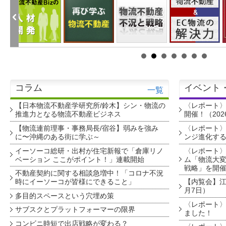
コラム
イベント
一覧
【日本物流不動産学研究所/鈴木】シン・物流の
〈レポート
推進力となる物流不動産ビジネス
開催！（202
【物流連前理事・事務局長/宿谷】弱みを強み
〈レポート〉
に〜沖縄のある街に学ぶ～
ンジ進化す
イーソーコ総研・出村が住宅新報で「倉庫リノ
〈レポート
ベーション ここがポイント！」連載開始
ム「物流大変
戦略」を開
不動産契約に関する相談急増中！「コロナ不況
時にイーソーコが皆様にできること」
【内覧会】江戸
月7日）
多目的スペースという穴埋め策
〈レポート〉
サブスクとプラットフォーマーの限界
ました！
コンビニ時短で出店戦略が変わる？