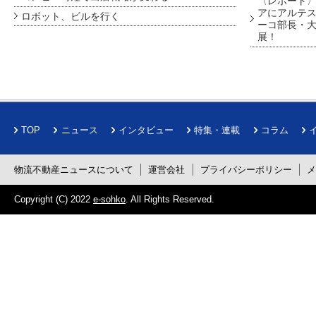
〈レポート〉
アにアルテ
ロボット、ビルを行く
ーコ部長・大
展！
TOP
ニュース
インタビュー
特集・連載
コラム
物流不動産ニュースについて
運営会社
プライバシーポリシー
Copyright (C) 2022
e-sohko
. All Rights Reserved.