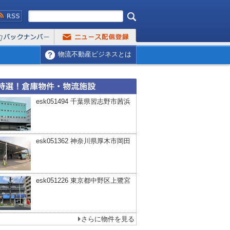
物流不動産ビジネスとは
esk051494 千葉県習志野市茜浜
esk051362 神奈川県厚木市岡田
esk051226 東京都中野区上鷺宮
さらに物件を見る