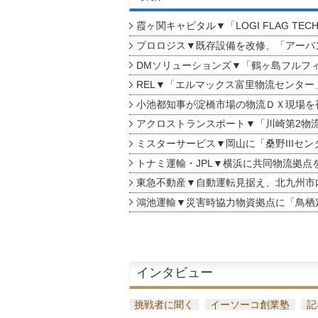
霞ヶ関キャピタル▼「LOGI FLAG TEC
プロロジス▼既存設備を改修、「アーバン
DMソリューションズ▼「鶴ヶ島フルフ
REL▼「エルマックス富里物流センター
小池都知事が淀橋市場の物流ＤＸ現場を
アクロストランスポート▼「川崎第2物
ミスターサービス▼岡山に「桑野IIIセン
トナミ運輸・JPL▼横浜に共同物流拠点
東急不動産▼自動運転見据え、北九州市
鴻池運輸▼災害時協力物資拠点に「鳥栖
インタビュー
挑戦者に聞く
イーソーコ創業塾
記