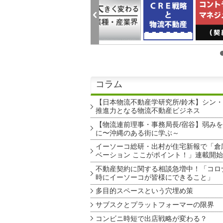
コラム
【日本物流不動産学研究所/鈴木】シン
推進力となる物流不動産ビジネス
【物流連前理事・事務局長/宿谷】弱み
に〜沖縄のある街に学ぶ～
イーソーコ総研・出村が住宅新報で「倉
ベーション ここがポイント！」連載開始
不動産契約に関する相談急増中！「コロ
時にイーソーコが皆様にできること」
多目的スペースという穴埋め策
サブスクとプラットフォーマーの限界
コンビニ時短で出店戦略が変わる？