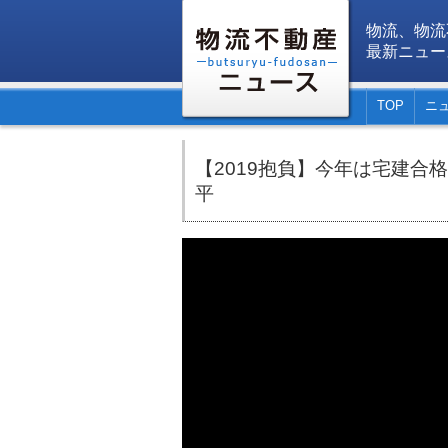
物流、物流
最新ニュー
TOP
ニ
【2019抱負】今年は宅建合
平