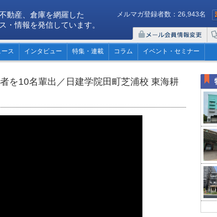
メルマガ登録者数：26,943名
不動産、倉庫を網羅した
ス・情報を発信しています。
ュース
インタビュー
特集・連載
コラム
イベント・セミナー
格者を10名輩出／日建学院田町芝浦校 東海耕