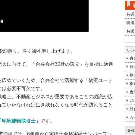
特選
特選
特選
リン
愛顧賜り、厚く御礼申し上げます。
倉
拡大に向けて、「合弁会社30社の設立」を目標に邁進
日
物
を広めていくため、合弁会社で活躍する「物流ユーテ
株
出は必要不可欠です。
倉
戦略上、不動産ビジネスが重要であることの認識が広
L
れていかなければ生き残れなくなる時代が訪れること
総
カ
「宅地建物取引士」
です。
芝浦校では、6年前から宅建士合格実績ナンバーワン