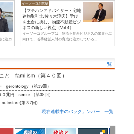
イーソーコ創業塾
【マテハンアドバイザー・宅地
建物取引士/佐々木淳氏】学び
を土台に挑む、物流不動産ビジ
ネスの新しい視点（Vol.4）
イーソーコグループは、物流不動産ビジネスの業界化に
成に注力
向けて、若手経営人財の育成に注力している...
一覧
と familism（第４０回）
erontology （第39回）
兆円 senior （第38回）
tostore(第３7回)
現在連載中のバックナンバー 一覧