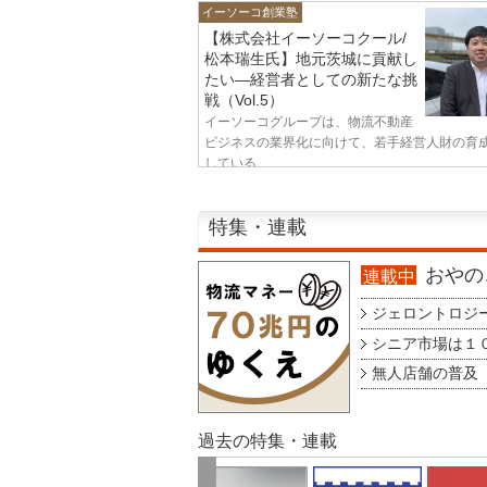
イーソーコ創業塾
【株式会社イーソーコクール/
松本瑞生氏】地元茨城に貢献し
たい—経営者としての新たな挑
戦（Vol.5）
イーソーコグループは、物流不動産
ビジネスの業界化に向けて、若手経営人財の育
している...
特集・連載
おやのこ
連載中
ジェロントロジー g
シニア市場は１００
無人店舗の普及 au
過去の特集・連載