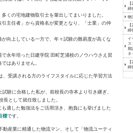
【
締
、多くの宅地建物取引士を輩出してまいりました。
物
取引主任者」から資格名が変更となり、「士業」の仲
【
締
イ
値が向上している一方で、年々試験の難易度が高くな
ス
期
ネ
場で永年培った日建学院 田町芝浦校のノウハウさえ習
【
格ではありません。
締
ムは、受講される方のライフスタイルに応じた学習方法
引士試験に合格した私が、前校長の寺本より引き継ぎ、
の校長として就任致しました。
にも適した勉強法をご活用頂き、抱負にも挙げました
目標
です。
、不動産業に精通した物流マン、そして「物流ユーティ