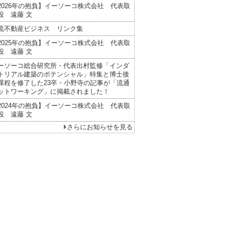
2026年の抱負】イーソーコ株式会社 代表取
役 遠藤 文
流不動産ビジネス リンク集
2025年の抱負】イーソーコ株式会社 代表取
役 遠藤 文
ーソーコ総合研究所・代表出村監修「インダ
トリアル建築のポテンシャル」特集と博士後
課程を修了した23卒・小野寺の記事が「流通
ットワーキング」に掲載されました！
2024年の抱負】イーソーコ株式会社 代表取
役 遠藤 文
さらにお知らせを見る