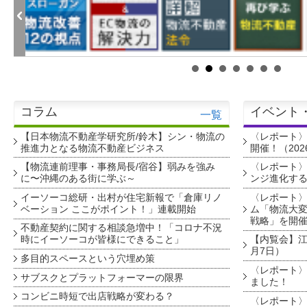
コラム
イベント
一覧
【日本物流不動産学研究所/鈴木】シン・物流の
〈レポート
推進力となる物流不動産ビジネス
開催！（202
【物流連前理事・事務局長/宿谷】弱みを強み
〈レポート〉
に〜沖縄のある街に学ぶ～
ンジ進化す
イーソーコ総研・出村が住宅新報で「倉庫リノ
〈レポート
ベーション ここがポイント！」連載開始
ム「物流大変
戦略」を開
不動産契約に関する相談急増中！「コロナ不況
時にイーソーコが皆様にできること」
【内覧会】江戸
月7日）
多目的スペースという穴埋め策
〈レポート〉
サブスクとプラットフォーマーの限界
ました！
コンビニ時短で出店戦略が変わる？
〈レポート〉