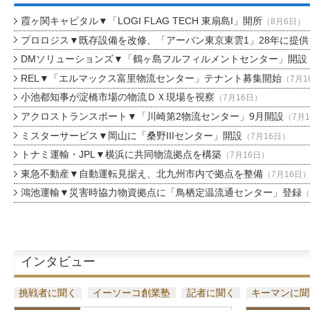
霞ヶ関キャピタル▼「LOGI FLAG TECH 東扇島I」開所
（8月6日）
プロロジス▼既存設備を改修、「アーバン東京東雲1」28年に提供
DMソリューションズ▼「鶴ヶ島フルフィルメントセンター」開設
REL▼「エルマックス富里物流センター」テナント募集開始
（7月1
小池都知事が淀橋市場の物流ＤＸ現場を視察
（7月16日）
アクロストランスポート▼「川崎第2物流センター」9月開設
（7月
ミスターサービス▼岡山に「桑野IIIセンター」開設
（7月16日）
トナミ運輸・JPL▼横浜に共同物流拠点を構築
（7月16日）
東急不動産▼自動運転見据え、北九州市内で拠点を整備
（7月16日
鴻池運輸▼災害時協力物資拠点に「鳥栖定温流通センター」登録
（
インタビュー
挑戦者に聞く
イーソーコ創業塾
記者に聞く
キーマンに聞