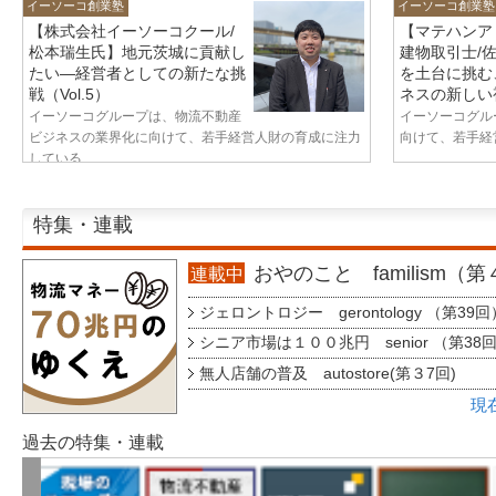
イーソーコ創業塾
イーソーコ創業塾
【株式会社イーソーコクール/
【マテハンア
松本瑞生氏】地元茨城に貢献し
建物取引士/
たい—経営者としての新たな挑
を土台に挑む
戦（Vol.5）
ネスの新しい視
イーソーコグループは、物流不動産
イーソーコグル
ビジネスの業界化に向けて、若手経営人財の育成に注力
向けて、若手経営
している...
特集・連載
おやのこと familism（
連載中
ジェロントロジー gerontology （第39回
シニア市場は１００兆円 senior （第38
無人店舗の普及 autostore(第３7回)
現
過去の特集・連載