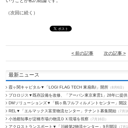
いうことが私の結論です。
（次回に続く）
< 前の記事
次の記事 >
最新ニュース
霞ヶ関キャピタル▼「LOGI FLAG TECH 東扇島I」開所
（8月6日）
プロロジス▼既存設備を改修、「アーバン東京東雲1」28年に提供
DMソリューションズ▼「鶴ヶ島フルフィルメントセンター」開設
REL▼「エルマックス富里物流センター」テナント募集開始
（7月1
小池都知事が淀橋市場の物流ＤＸ現場を視察
（7月16日）
アクロストランスポート▼「川崎第2物流センター」9月開設
（7月