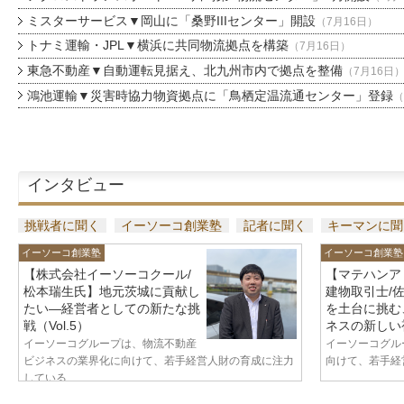
ミスターサービス▼岡山に「桑野IIIセンター」開設
（7月16日）
トナミ運輸・JPL▼横浜に共同物流拠点を構築
（7月16日）
東急不動産▼自動運転見据え、北九州市内で拠点を整備
（7月16日
鴻池運輸▼災害時協力物資拠点に「鳥栖定温流通センター」登録
（
インタビュー
挑戦者に聞く
イーソーコ創業塾
記者に聞く
キーマンに聞
イーソーコ創業塾
イーソーコ創業塾
【株式会社イーソーコクール/
【マテハンア
松本瑞生氏】地元茨城に貢献し
建物取引士/
たい—経営者としての新たな挑
を土台に挑む
戦（Vol.5）
ネスの新しい視
イーソーコグループは、物流不動産
イーソーコグル
ビジネスの業界化に向けて、若手経営人財の育成に注力
向けて、若手経営
している...