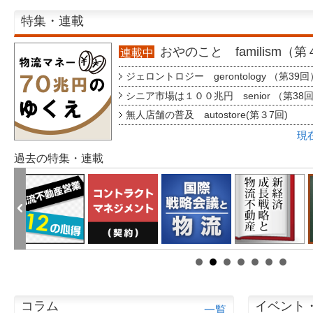
特集・連載
おやのこと familism（
連載中
ジェロントロジー gerontology （第39回
シニア市場は１００兆円 senior （第38
無人店舗の普及 autostore(第３7回)
現
過去の特集・連載
コラム
イベント
一覧