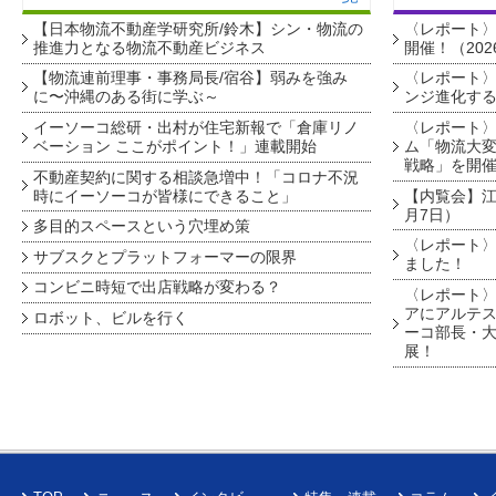
【日本物流不動産学研究所/鈴木】シン・物流の
〈レポート
推進力となる物流不動産ビジネス
開催！（202
【物流連前理事・事務局長/宿谷】弱みを強み
〈レポート〉
に〜沖縄のある街に学ぶ～
ンジ進化す
イーソーコ総研・出村が住宅新報で「倉庫リノ
〈レポート
ベーション ここがポイント！」連載開始
ム「物流大変
戦略」を開
不動産契約に関する相談急増中！「コロナ不況
時にイーソーコが皆様にできること」
【内覧会】江戸
月7日）
多目的スペースという穴埋め策
〈レポート〉
サブスクとプラットフォーマーの限界
ました！
コンビニ時短で出店戦略が変わる？
〈レポート〉
アにアルテ
ロボット、ビルを行く
ーコ部長・大
展！