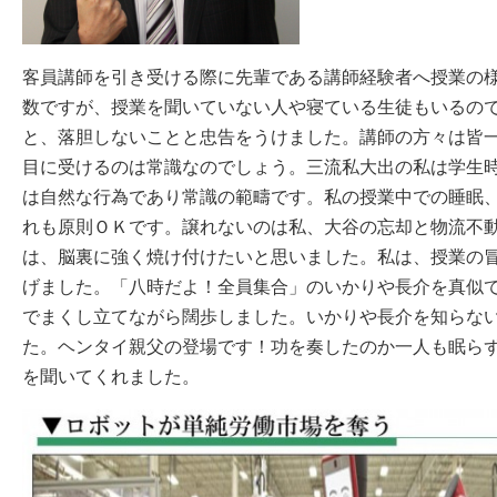
客員講師を引き受ける際に先輩である講師経験者へ授業の
数ですが、授業を聞いていない人や寝ている生徒もいるの
と、落胆しないことと忠告をうけました。講師の方々は皆
目に受けるのは常識なのでしょう。三流私大出の私は学生
は自然な行為であり常識の範疇です。私の授業中での睡眠
れも原則ＯＫです。譲れないのは私、大谷の忘却と物流不
は、脳裏に強く焼け付けたいと思いました。私は、授業の冒
げました。「八時だよ！全員集合」のいかりや長介を真似
でまくし立てながら闊歩しました。いかりや長介を知らな
た。ヘンタイ親父の登場です！功を奏したのか一人も眠ら
を聞いてくれました。