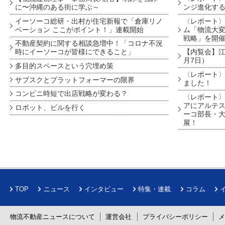
に〜沖縄のある街に学ぶ～
ンジ進化す
イーソーコ総研・出村が住宅新報で「倉庫リノ
〈レポート
ベーション ここがポイント！」連載開始
ム「物流大変
戦略」を開
不動産契約に関する相談急増中！「コロナ不況
時にイーソーコが皆様にできること」
【内覧会】江戸
月7日）
多目的スペースという穴埋め策
〈レポート〉
サブスクとプラットフォーマーの限界
ました！
コンビニ時短で出店戦略が変わる？
〈レポート〉
アにアルテ
ロボット、ビルを行く
ーコ部長・大
展！
TOP
ニュース
インタビュー
特集・連載
コラム
物流不動産ニュースについて
運営会社
プライバシーポリシー