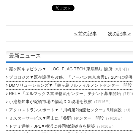
< 前の記事
次の記事 >
最新ニュース
霞ヶ関キャピタル▼「LOGI FLAG TECH 東扇島I」開所
（8月6日）
プロロジス▼既存設備を改修、「アーバン東京東雲1」28年に提供
DMソリューションズ▼「鶴ヶ島フルフィルメントセンター」開設
REL▼「エルマックス富里物流センター」テナント募集開始
（7月1
小池都知事が淀橋市場の物流ＤＸ現場を視察
（7月16日）
アクロストランスポート▼「川崎第2物流センター」9月開設
（7月
ミスターサービス▼岡山に「桑野IIIセンター」開設
（7月16日）
トナミ運輸・JPL▼横浜に共同物流拠点を構築
（7月16日）