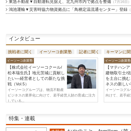
東急不動産▼自動運転見据え、北九州市内で拠点を整備
（7月16日
鴻池運輸▼災害時協力物資拠点に「鳥栖定温流通センター」登録
（
インタビュー
挑戦者に聞く
イーソーコ創業塾
記者に聞く
キーマンに聞
イーソーコ創業塾
イーソーコ創業塾
【株式会社イーソーコクール/
【マテハンア
松本瑞生氏】地元茨城に貢献し
建物取引士/
たい—経営者としての新たな挑
を土台に挑む
戦（Vol.5）
ネスの新しい視
イーソーコグループは、物流不動産
イーソーコグル
ビジネスの業界化に向けて、若手経営人財の育成に注力
向けて、若手経営
している...
特集・連載