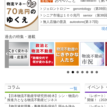
おやのこと familism（
連載中
ジェロントロジー gerontology （第39回
シニア市場は１００兆円 senior （第38
無人店舗の普及 autostore(第３7回)
現
過去の特集・連載
コラム
イベント
一覧
【日本物流不動産学研究所/鈴木】シン・物流の
〈レポート
推進力となる物流不動産ビジネス
開催！（202
【物流連前理事・事務局長/宿谷】弱みを強み
〈レポート〉