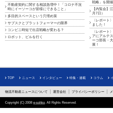
戦略」を開
不動産契約に関する相談急増中！「コロナ不況
時にイーソーコが皆様にできること」
【内覧会】江戸
月7日）
多目的スペースという穴埋め策
〈レポート〉
サブスクとプラットフォーマーの限界
ました！
コンビニ時短で出店戦略が変わる？
〈レポート〉
アにアルテ
ロボット、ビルを行く
ーコ部長・大
展！
TOP
ニュース
インタビュー
特集・連載
コラム
物流不動産ニュースについて
運営会社
プライバシーポリシー
Copyright (C) 2008
e-sohko
. All Rights Reserved.