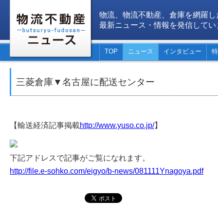
物流、物流不動産、倉庫を網羅し
最新ニュース・情報を発信してい
TOP
ニュース
インタビュー
特
三菱倉庫▼名古屋に配送センター
【輸送経済記事掲載
http://www.yuso.co.jp/
】
下記アドレスで記事がご覧になれます。
http://file.e-sohko.com/eigyo/b-news/081111Ynagoya.pdf