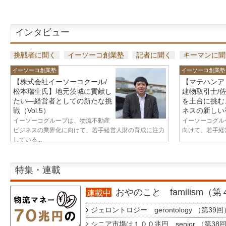
インタビュー
挑戦者に聞く
イーソーコ創業塾
記者に聞く
キーマンに聞
イーソーコ創業塾
イーソーコ創業塾
【株式会社イーソーコクール/
【マテハンア
松本瑞生氏】地元茨城に貢献し
建物取引士/
たい—経営者としての新たな挑
を土台に挑む
戦（Vol.5）
ネスの新しい視
イーソーコグループは、物流不動産
イーソーコグル
ビジネスの業界化に向けて、若手経営人財の育成に注力
向けて、若手経営
している...
特集・連載
おやのこと familism（
連載中
ジェロントロジー gerontology （第39回
シニア市場は１００兆円 senior （第38