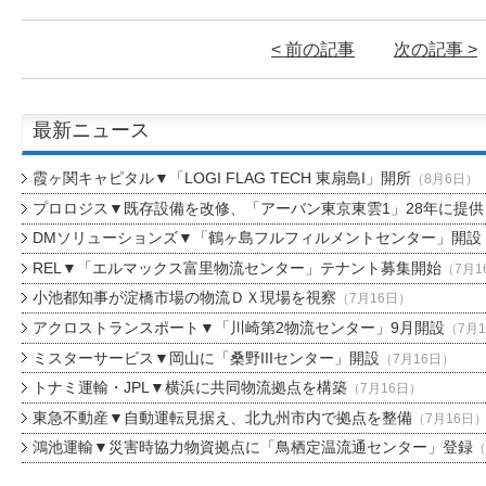
< 前の記事
次の記事 >
最新ニュース
霞ヶ関キャピタル▼「LOGI FLAG TECH 東扇島I」開所
（8月6日）
プロロジス▼既存設備を改修、「アーバン東京東雲1」28年に提供
DMソリューションズ▼「鶴ヶ島フルフィルメントセンター」開設
REL▼「エルマックス富里物流センター」テナント募集開始
（7月1
小池都知事が淀橋市場の物流ＤＸ現場を視察
（7月16日）
アクロストランスポート▼「川崎第2物流センター」9月開設
（7月
ミスターサービス▼岡山に「桑野IIIセンター」開設
（7月16日）
トナミ運輸・JPL▼横浜に共同物流拠点を構築
（7月16日）
東急不動産▼自動運転見据え、北九州市内で拠点を整備
（7月16日
鴻池運輸▼災害時協力物資拠点に「鳥栖定温流通センター」登録
（