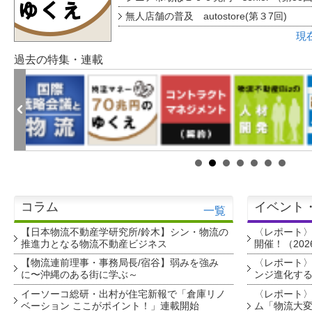
無人店舗の普及 autostore(第３7回)
現
過去の特集・連載
コラム
イベント
一覧
【日本物流不動産学研究所/鈴木】シン・物流の
〈レポート
推進力となる物流不動産ビジネス
開催！（202
【物流連前理事・事務局長/宿谷】弱みを強み
〈レポート〉
に〜沖縄のある街に学ぶ～
ンジ進化す
イーソーコ総研・出村が住宅新報で「倉庫リノ
〈レポート
ベーション ここがポイント！」連載開始
ム「物流大変