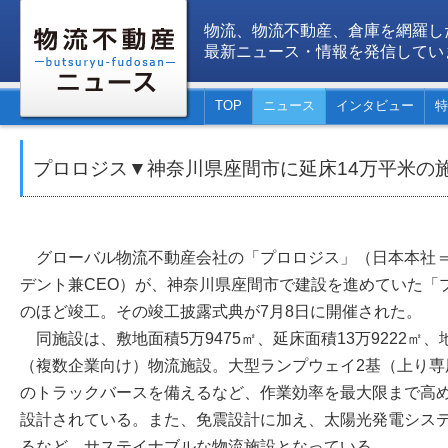
物流、物流不動産、倉庫を網羅し
最新ニュース・情報を発信してい
TOP
ニュース
インタビュー
特
プロロジス▼神奈川県座間市に延床14万平米の
グローバル物流不動産会社の「プロロジス」（日本本社＝
デント兼CEO）が、神奈川県座間市で建設を進めていた「
のほど竣工。その竣工披露式典が7月8日に開催された。
同施設は、敷地面積5万9475㎡、延床面積13万9222㎡
（複数企業向け）物流施設。大型ランプウェイ2基（上り専
のトラックバースを備えるなど、作業効率を最大限まで高
設計されている。また、免震設計に加え、太陽光発電シス
るなど、サステイナブルな物流施設となっている。