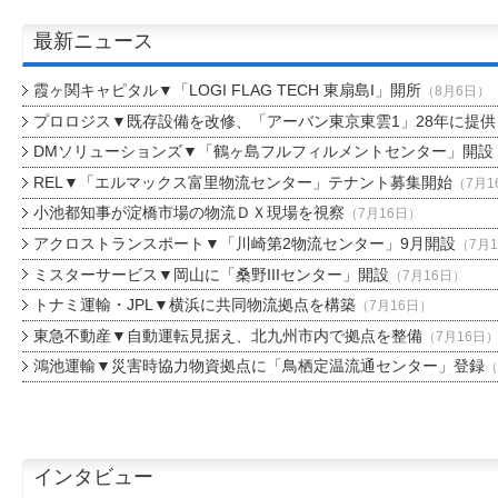
最新ニュース
霞ヶ関キャピタル▼「LOGI FLAG TECH 東扇島I」開所
（8月6日）
プロロジス▼既存設備を改修、「アーバン東京東雲1」28年に提供
DMソリューションズ▼「鶴ヶ島フルフィルメントセンター」開設
REL▼「エルマックス富里物流センター」テナント募集開始
（7月1
小池都知事が淀橋市場の物流ＤＸ現場を視察
（7月16日）
アクロストランスポート▼「川崎第2物流センター」9月開設
（7月
ミスターサービス▼岡山に「桑野IIIセンター」開設
（7月16日）
トナミ運輸・JPL▼横浜に共同物流拠点を構築
（7月16日）
東急不動産▼自動運転見据え、北九州市内で拠点を整備
（7月16日
鴻池運輸▼災害時協力物資拠点に「鳥栖定温流通センター」登録
（
インタビュー