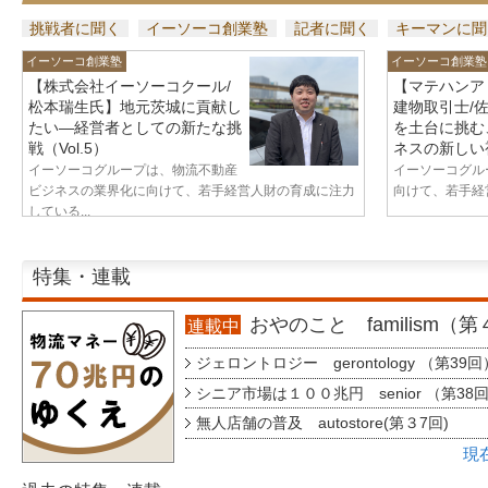
挑戦者に聞く
イーソーコ創業塾
記者に聞く
キーマンに聞
イーソーコ創業塾
イーソーコ創業塾
【株式会社イーソーコクール/
【マテハンア
松本瑞生氏】地元茨城に貢献し
建物取引士/
たい—経営者としての新たな挑
を土台に挑む
戦（Vol.5）
ネスの新しい視
イーソーコグループは、物流不動産
イーソーコグル
ビジネスの業界化に向けて、若手経営人財の育成に注力
向けて、若手経営
している...
特集・連載
おやのこと familism（
連載中
ジェロントロジー gerontology （第39回
シニア市場は１００兆円 senior （第38
無人店舗の普及 autostore(第３7回)
現