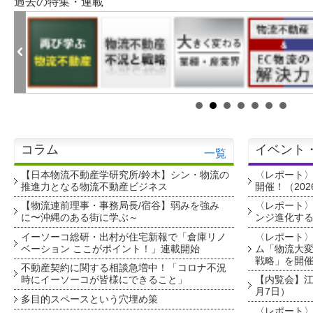
過去の特集・連載
コラム
イベント
一覧
【日本物流不動産学研究所/鈴木】シン・物流の
〈レポート
推進力となる物流不動産ビジネス
開催！（202
【物流連前理事・事務局長/宿谷】弱みを強み
〈レポート〉
に〜沖縄のある街に学ぶ～
ンジ進化す
イーソーコ総研・出村が住宅新報で「倉庫リノ
〈レポート
ベーション ここがポイント！」連載開始
ム「物流大変
戦略」を開
不動産契約に関する相談急増中！「コロナ不況
時にイーソーコが皆様にできること」
【内覧会】江戸
月7日）
多目的スペースという穴埋め策
〈レポート〉