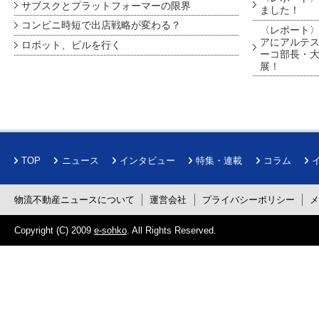
サブスクとプラットフォーマーの限界
ました！
コンビニ時短で出店戦略が変わる？
〈レポート〉
アにアルテ
ロボット、ビルを行く
ーコ部長・大
展！
TOP
ニュース
インタビュー
特集・連載
コラム
物流不動産ニュースについて
運営会社
プライバシーポリシー
Copyright (C) 2009
e-sohko
. All Rights Reserved.