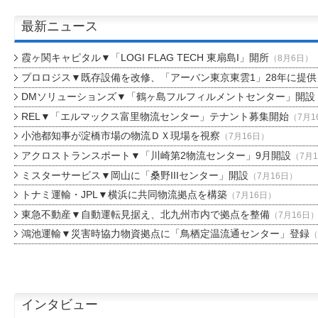
最新ニュース
霞ヶ関キャピタル▼「LOGI FLAG TECH 東扇島I」開所
（8月6日）
プロロジス▼既存設備を改修、「アーバン東京東雲1」28年に提供
DMソリューションズ▼「鶴ヶ島フルフィルメントセンター」開設
REL▼「エルマックス富里物流センター」テナント募集開始
（7月1
小池都知事が淀橋市場の物流ＤＸ現場を視察
（7月16日）
アクロストランスポート▼「川崎第2物流センター」9月開設
（7月
ミスターサービス▼岡山に「桑野IIIセンター」開設
（7月16日）
トナミ運輸・JPL▼横浜に共同物流拠点を構築
（7月16日）
東急不動産▼自動運転見据え、北九州市内で拠点を整備
（7月16日
鴻池運輸▼災害時協力物資拠点に「鳥栖定温流通センター」登録
（
インタビュー