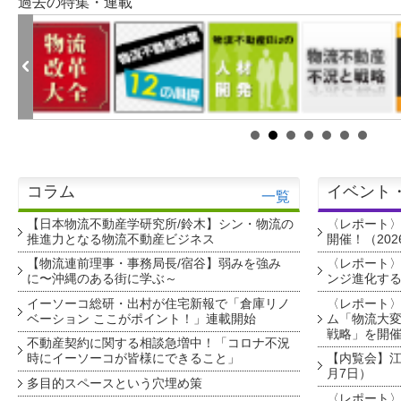
過去の特集・連載
コラム
イベント
一覧
【日本物流不動産学研究所/鈴木】シン・物流の
〈レポート
推進力となる物流不動産ビジネス
開催！（202
【物流連前理事・事務局長/宿谷】弱みを強み
〈レポート〉
に〜沖縄のある街に学ぶ～
ンジ進化す
イーソーコ総研・出村が住宅新報で「倉庫リノ
〈レポート
ベーション ここがポイント！」連載開始
ム「物流大変
戦略」を開
不動産契約に関する相談急増中！「コロナ不況
時にイーソーコが皆様にできること」
【内覧会】江戸
月7日）
多目的スペースという穴埋め策
〈レポート〉