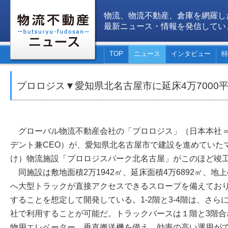
物流、物流不動産、倉庫を網羅し
最新ニュース・情報を発信してい
TOP
ニュース
インタビュー
特
プロロジス▼愛知県北名古屋市に延床4万7000
グローバル物流不動産会社の「プロロジス」（日本本社＝
デント兼CEO）が、愛知県北名古屋市で建設を進めていた
け）物流施設「プロロジスパーク北名古屋」がこのほど竣
同施設は敷地面積2万1942㎡、延床面積4万6892㎡、地
へ大型トラックが直接アクセスできるスロープを備えており、
することを想定して開発している。1-2階と3-4階は、さら
社で利用することが可能だ。トラックバースは１階と3階合
物用エレベーター、垂直搬送機を備え、効率の高い運用が