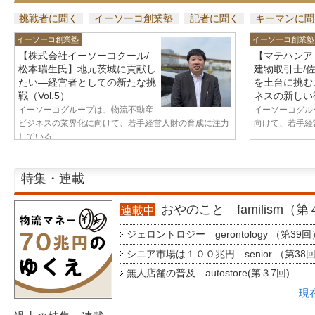
挑戦者に聞く
イーソーコ創業塾
記者に聞く
キーマンに聞
イーソーコ創業塾
イーソーコ創業塾
【株式会社イーソーコクール/
【マテハンア
松本瑞生氏】地元茨城に貢献し
建物取引士/
たい—経営者としての新たな挑
を土台に挑む
戦（Vol.5）
ネスの新しい視
イーソーコグループは、物流不動産
イーソーコグル
ビジネスの業界化に向けて、若手経営人財の育成に注力
向けて、若手経営
している...
特集・連載
おやのこと familism（
連載中
ジェロントロジー gerontology （第39回
シニア市場は１００兆円 senior （第38
無人店舗の普及 autostore(第３7回)
現