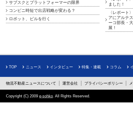
サブスクとプラットフォーマーの限界
ました！
コンビニ時短で出店戦略が変わる？
〈レポート〉
アにアルテ
ロボット、ビルを行く
ーコ部長・大
展！
TOP
ニュース
インタビュー
特集・連載
コラム
物流不動産ニュースについて
運営会社
プライバシーポリシー
Copyright (C) 2009
e-sohko
. All Rights Reserved.