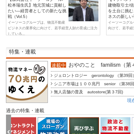
松本瑞生氏】地元茨城に貢献し
建物取引士/
たい—経営者としての新たな挑
を土台に挑む
戦（Vol.5）
ネスの新しい視
イーソーコグループは、物流不動産
イーソーコグル
ビジネスの業界化に向けて、若手経営人財の育成に注力
向けて、若手経営
している...
特集・連載
おやのこと familism（
連載中
ジェロントロジー gerontology （第39回
シニア市場は１００兆円 senior （第38
無人店舗の普及 autostore(第３7回)
現
過去の特集・連載