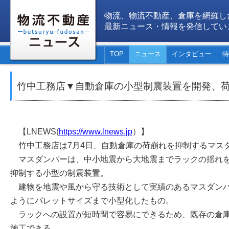
物流、物流不動産、倉庫を網羅し
最新ニュース・情報を発信してい
TOP
ニュース
インタビュー
特
竹中工務店▼自動倉庫の小型制震装置を開発、
【LNEWS(
https://www.lnews.jp
）】
竹中工務店は7月4日、自動倉庫の荷崩れを抑制するマス
マスダンパーは、中小地震から大地震までラックの揺れを
抑制する小型の制震装置。
建物を地震や風から守る技術として実績のあるマスダンパ
ようにパレットサイズまで小型化したもの。
ラックへの設置が短時間で容易にできるため、既存の倉庫
施工できる。