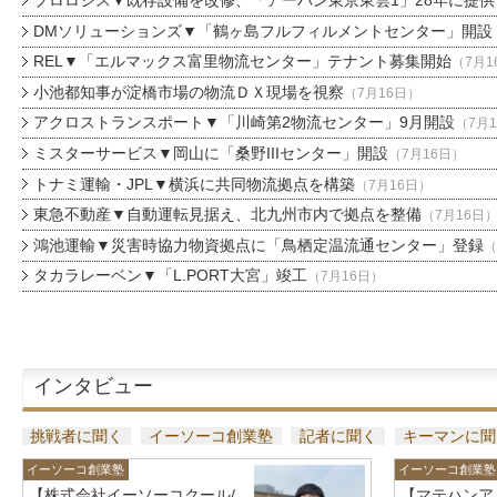
プロロジス▼既存設備を改修、「アーバン東京東雲1」28年に提供
DMソリューションズ▼「鶴ヶ島フルフィルメントセンター」開設
REL▼「エルマックス富里物流センター」テナント募集開始
（7月1
小池都知事が淀橋市場の物流ＤＸ現場を視察
（7月16日）
アクロストランスポート▼「川崎第2物流センター」9月開設
（7月
ミスターサービス▼岡山に「桑野IIIセンター」開設
（7月16日）
トナミ運輸・JPL▼横浜に共同物流拠点を構築
（7月16日）
東急不動産▼自動運転見据え、北九州市内で拠点を整備
（7月16日
鴻池運輸▼災害時協力物資拠点に「鳥栖定温流通センター」登録
（
タカラレーベン▼「L.PORT大宮」竣工
（7月16日）
インタビュー
挑戦者に聞く
イーソーコ創業塾
記者に聞く
キーマンに聞
イーソーコ創業塾
イーソーコ創業塾
【株式会社イーソーコクール/
【マテハンア