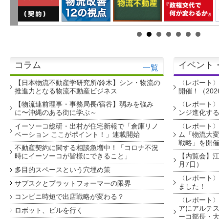
コラム
イベント
一覧
【日本物流不動産学研究所/鈴木】シン・物流の
〈レポート
推進力となる物流不動産ビジネス
開催！（202
【物流連前理事・事務局長/宿谷】弱みを強み
〈レポート〉
に〜沖縄のある街に学ぶ～
ンジ進化す
イーソーコ総研・出村が住宅新報で「倉庫リノ
〈レポート
ベーション ここがポイント！」連載開始
ム「物流大変
戦略」を開
不動産契約に関する相談急増中！「コロナ不況
時にイーソーコが皆様にできること」
【内覧会】江戸
月7日）
多目的スペースという穴埋め策
〈レポート〉
サブスクとプラットフォーマーの限界
ました！
コンビニ時短で出店戦略が変わる？
〈レポート〉
アにアルテ
ロボット、ビルを行く
ーコ部長・大