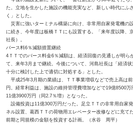
た。立地を生かした施設の機能充実など、新しい時代にふ
く」とした。
災害に強いターミナル構築に向け、非常用自家発電機の設
に続き、今年度は板橋ＴＴにも設置する。「来年度以降、
社長）。
バース料6％減額措置継続
4ＴＴでのバース料金6％減額は、経済回復の見通しが明ら
て、来年3月まで継続。今後について、河島社長は「経済状
十分に検討した上で適切に対処する」とした。
平成25年3月期の業績は、ＴＴ事業増収などで売上高は前期
円。経常利益は、施設の維持管理費増加などで19億8500万
11億3900万円（同2.7％増）となった。
設備投資は11億300万円だった。足立ＴＴの非常用自家
ネル設置、葛西ＴＴの荷物用エレベーター改修などに充て
前期と同規模の金額を投資する計画。（水谷 周平）