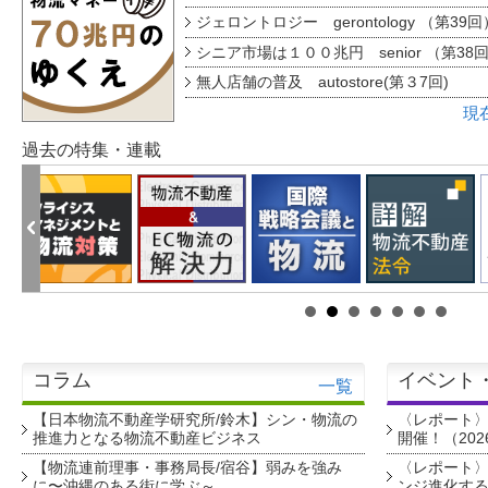
ジェロントロジー gerontology （第39回
シニア市場は１００兆円 senior （第38
無人店舗の普及 autostore(第３7回)
現
過去の特集・連載
コラム
イベント
一覧
【日本物流不動産学研究所/鈴木】シン・物流の
〈レポート
推進力となる物流不動産ビジネス
開催！（202
【物流連前理事・事務局長/宿谷】弱みを強み
〈レポート〉
に〜沖縄のある街に学ぶ～
ンジ進化す