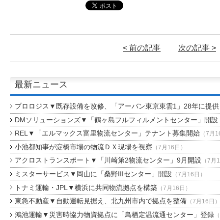
< 前の記事
次の記事 >
最新ニュース
プロロジス▼既存設備を改修、「アーバン東京東雲1」28年に提供
DMソリューションズ▼「鶴ヶ島フルフィルメントセンター」開設
REL▼「エルマックス富里物流センター」テナント募集開始
（7月1
小池都知事が淀橋市場の物流ＤＸ現場を視察
（7月16日）
アクロストランスポート▼「川崎第2物流センター」9月開設
（7月
ミスターサービス▼岡山に「桑野IIIセンター」開設
（7月16日）
トナミ運輸・JPL▼横浜に共同物流拠点を構築
（7月16日）
東急不動産▼自動運転見据え、北九州市内で拠点を整備
（7月16日
鴻池運輸▼災害時協力物資拠点に「鳥栖定温流通センター」登録
（