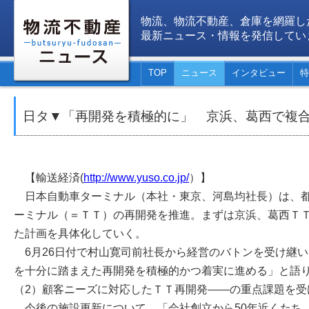
物流、物流不動産、倉庫を網羅し
最新ニュース・情報を発信してい
TOP
ニュース
インタビュー
特
日タ▼「再開発を積極的に」 京浜、葛西で複
【輸送経済(
http://www.yuso.co.jp/
）】
日本自動車ターミナル（本社・東京、河島均社長）は、都
ーミナル（＝ＴＴ）の再開発を推進。まずは京浜、葛西Ｔ
た計画を具体化していく。
6月26日付で村山寛司前社長から経営のバトンを受け継
を十分に踏まえた再開発を積極的かつ着実に進める」と語り
（2）顧客ニーズに対応したＴＴ再開発――の重点課題を受
今後の施設更新について、「会社創立から50年近くたち