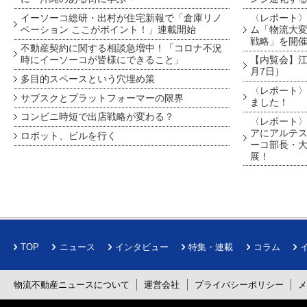
イーソーコ総研・出村が住宅新報で「倉庫リノ
〈レポート
ベーション ここがポイント！」連載開始
ム「物流大変
戦略」を開
不動産契約に関する相談急増中！「コロナ不況
時にイーソーコが皆様にできること」
【内覧会】江戸
月7日）
多目的スペースという穴埋め策
〈レポート〉
サブスクとプラットフォーマーの限界
ました！
コンビニ時短で出店戦略が変わる？
〈レポート〉
アにアルテ
ロボット、ビルを行く
ーコ部長・大
展！
TOP
ニュース
インタビュー
特集・連載
コラム
物流不動産ニュースについて
運営会社
プライバシーポリシー