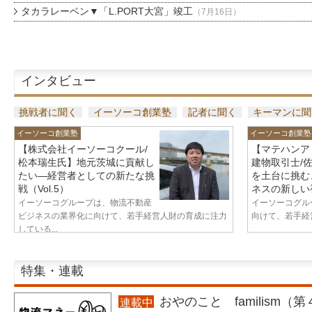
タカラレーベン▼「L.PORT大宮」竣工
（7月16日）
インタビュー
挑戦者に聞く
イーソーコ創業塾
記者に聞く
キーマンに聞
イーソーコ創業塾
イーソーコ創業塾
【株式会社イーソーコクール/
【マテハンア
松本瑞生氏】地元茨城に貢献し
建物取引士/
たい—経営者としての新たな挑
を土台に挑む
戦（Vol.5）
ネスの新しい視
イーソーコグループは、物流不動産
イーソーコグル
ビジネスの業界化に向けて、若手経営人財の育成に注力
向けて、若手経営
している...
特集・連載
おやのこと familism（
連載中