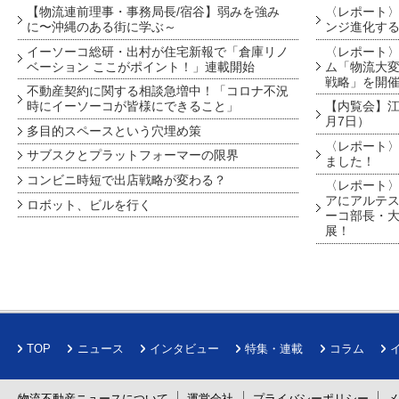
【物流連前理事・事務局長/宿谷】弱みを強み
〈レポート〉
に〜沖縄のある街に学ぶ～
ンジ進化す
イーソーコ総研・出村が住宅新報で「倉庫リノ
〈レポート
ベーション ここがポイント！」連載開始
ム「物流大変
戦略」を開
不動産契約に関する相談急増中！「コロナ不況
時にイーソーコが皆様にできること」
【内覧会】江戸
月7日）
多目的スペースという穴埋め策
〈レポート〉
サブスクとプラットフォーマーの限界
ました！
コンビニ時短で出店戦略が変わる？
〈レポート〉
アにアルテ
ロボット、ビルを行く
ーコ部長・大
展！
TOP
ニュース
インタビュー
特集・連載
コラム
物流不動産ニュースについて
運営会社
プライバシーポリシー