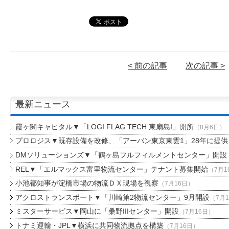
< 前の記事
次の記事 >
最新ニュース
霞ヶ関キャピタル▼「LOGI FLAG TECH 東扇島I」開所
（8月6日）
プロロジス▼既存設備を改修、「アーバン東京東雲1」28年に提供
DMソリューションズ▼「鶴ヶ島フルフィルメントセンター」開設
REL▼「エルマックス富里物流センター」テナント募集開始
（7月1
小池都知事が淀橋市場の物流ＤＸ現場を視察
（7月16日）
アクロストランスポート▼「川崎第2物流センター」9月開設
（7月
ミスターサービス▼岡山に「桑野IIIセンター」開設
（7月16日）
トナミ運輸・JPL▼横浜に共同物流拠点を構築
（7月16日）