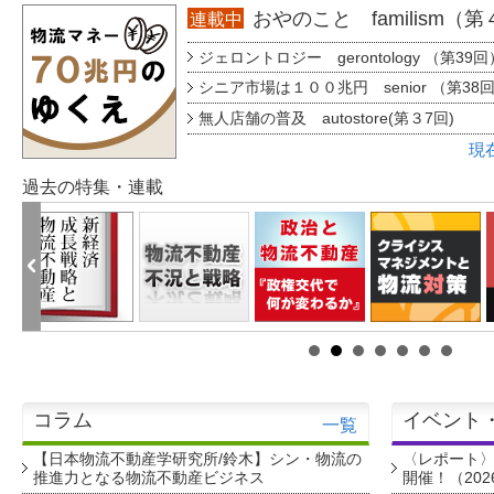
おやのこと familism（
連載中
ジェロントロジー gerontology （第39回
シニア市場は１００兆円 senior （第38
無人店舗の普及 autostore(第３7回)
現
過去の特集・連載
コラム
イベント
一覧
【日本物流不動産学研究所/鈴木】シン・物流の
〈レポート
推進力となる物流不動産ビジネス
開催！（202