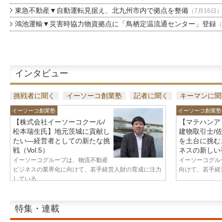
東急不動産▼自動運転見据え、北九州市内で拠点を整備
（7月16日
鴻池運輸▼災害時協力物資拠点に「鳥栖定温流通センター」登録
（
インタビュー
挑戦者に聞く
イーソーコ創業塾
記者に聞く
キーマンに聞
イーソーコ創業塾
イーソーコ創業塾
【株式会社イーソーコクール/
【マテハンア
松本瑞生氏】地元茨城に貢献し
建物取引士/
たい—経営者としての新たな挑
を土台に挑む
戦（Vol.5）
ネスの新しい視
イーソーコグループは、物流不動産
イーソーコグル
ビジネスの業界化に向けて、若手経営人財の育成に注力
向けて、若手経営
している...
特集・連載