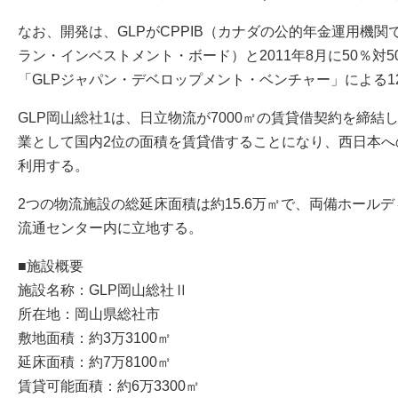
なお、開発は、GLPがCPPIB（カナダの公的年金運用機
ラン・インベストメント・ボード）と2011年8月に50％対
「GLPジャパン・デベロップメント・ベンチャー」による1
GLP岡山総社1は、日立物流が7000㎡の賃貸借契約を締結
業として国内2位の面積を賃貸借することになり、西日本へ
利用する。
2つの物流施設の総延床面積は約15.6万㎡で、両備ホールデ
流通センター内に立地する。
■施設概要
施設名称：GLP岡山総社Ⅱ
所在地：岡山県総社市
敷地面積：約3万3100㎡
延床面積：約7万8100㎡
賃貸可能面積：約6万3300㎡