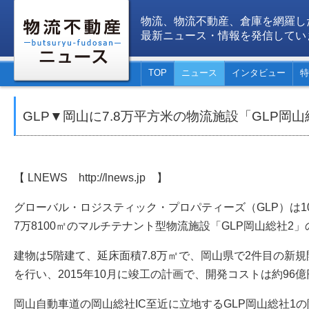
物流、物流不動産、倉庫を網羅し
最新ニュース・情報を発信してい
TOP
ニュース
インタビュー
特
GLP▼岡山に7.8万平方米の物流施設「GLP岡山
【 LNEWS http://lnews.jp 】
グローバル・ロジスティック・プロパティーズ（GLP）は1
7万8100㎡のマルチテナント型物流施設「GLP岡山総社2
建物は5階建て、延床面積7.8万㎡で、岡山県で2件目の新規
を行い、2015年10月に竣工の計画で、開発コストは約96億
岡山自動車道の岡山総社IC至近に立地するGLP岡山総社1