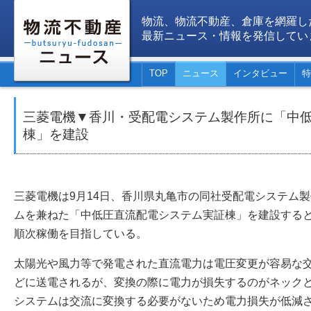
物流、物流不動産、倉庫を網羅し
最新ニュース・情報を発信してい
TOP
ニュース
インタビュー
特
三菱電機▼香川・受配電システム製作所に「中
棟」を建設
三菱電機は9月14日、香川県丸亀市の同社受配電システム
ムを兼ねた「中低圧直流配電システム実証棟」を建設すると発
順次稼働を目指している。
太陽光や風力等で発電された直流電力は電圧変更が容易な
どに送電されるが、変換の際に電力が損失するのがネック
システムは交流に変換する必要がないため電力損失が低減