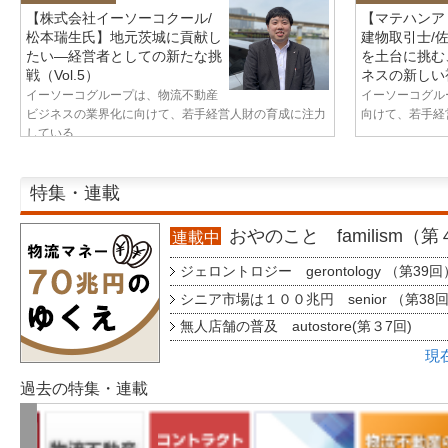
【株式会社イーソーコクール/
【マテハンア
松本瑞生氏】地元茨城に貢献し
建物取引士/
たい—経営者としての新たな挑
を土台に挑む
戦（Vol.5）
ネスの新しい視
イーソーコグループは、物流不動産
イーソーコグル
ビジネスの業界化に向けて、若手経営人財の育成に注力
向けて、若手経営
している...
特集・連載
おやのこと familism（
連載中
ジェロントロジー gerontology （第39回
シニア市場は１００兆円 senior （第38
無人店舗の普及 autostore(第３7回)
現
過去の特集・連載