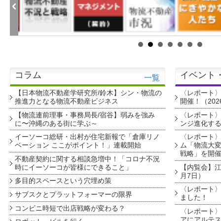
コラム
イベント
一覧
【日本物流不動産学研究所/鈴木】シン・物流の
〈レポート
推進力となる物流不動産ビジネス
開催！（202
【物流連前理事・事務局長/宿谷】弱みを強み
〈レポート〉
に〜沖縄のある街に学ぶ～
ンジ進化す
イーソーコ総研・出村が住宅新報で「倉庫リノ
〈レポート
ベーション ここがポイント！」連載開始
ム「物流大変
戦略」を開
不動産契約に関する相談急増中！「コロナ不況
時にイーソーコが皆様にできること」
【内覧会】江戸
月7日）
多目的スペースという穴埋め策
〈レポート〉
サブスクとプラットフォーマーの限界
ました！
コンビニ時短で出店戦略が変わる？
〈レポート〉
アにアルテ