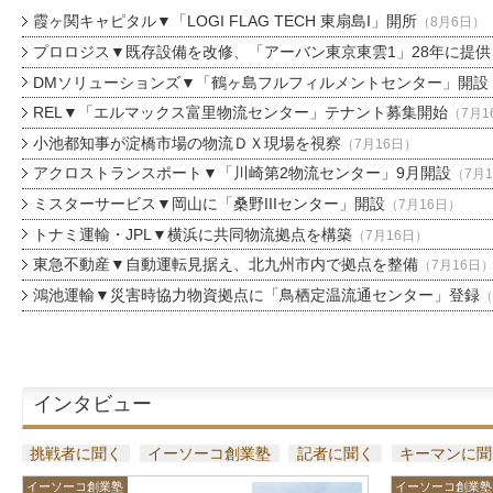
霞ヶ関キャピタル▼「LOGI FLAG TECH 東扇島I」開所
（8月6日）
プロロジス▼既存設備を改修、「アーバン東京東雲1」28年に提供
DMソリューションズ▼「鶴ヶ島フルフィルメントセンター」開設
REL▼「エルマックス富里物流センター」テナント募集開始
（7月1
小池都知事が淀橋市場の物流ＤＸ現場を視察
（7月16日）
アクロストランスポート▼「川崎第2物流センター」9月開設
（7月
ミスターサービス▼岡山に「桑野IIIセンター」開設
（7月16日）
トナミ運輸・JPL▼横浜に共同物流拠点を構築
（7月16日）
東急不動産▼自動運転見据え、北九州市内で拠点を整備
（7月16日
鴻池運輸▼災害時協力物資拠点に「鳥栖定温流通センター」登録
（
インタビュー
挑戦者に聞く
イーソーコ創業塾
記者に聞く
キーマンに聞
イーソーコ創業塾
イーソーコ創業塾