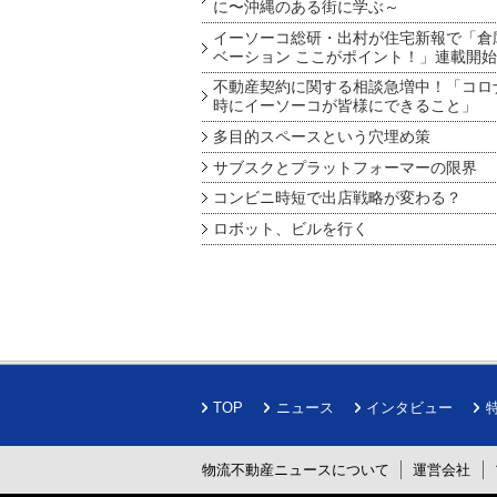
に〜沖縄のある街に学ぶ～
イーソーコ総研・出村が住宅新報で「倉
ベーション ここがポイント！」連載開始
不動産契約に関する相談急増中！「コロ
時にイーソーコが皆様にできること」
多目的スペースという穴埋め策
サブスクとプラットフォーマーの限界
コンビニ時短で出店戦略が変わる？
ロボット、ビルを行く
TOP
ニュース
インタビュー
物流不動産ニュースについて
運営会社