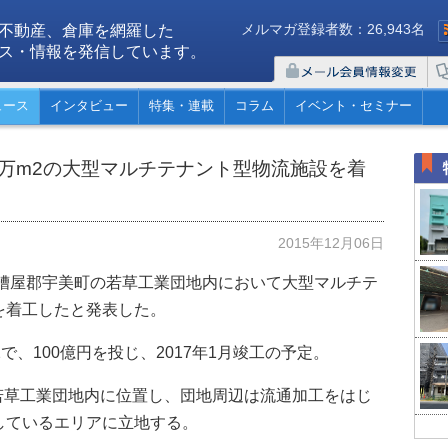
メルマガ登録者数：26,943名
不動産、倉庫を網羅した
ス・情報を発信しています。
ュース
インタビュー
特集・連載
コラム
イベント・セミナー
1万m2の大型マルチテナント型物流施設を着
2015年12月06日
県糟屋郡宇美町の若草工業団地内において大型マルチテ
を着工したと発表した。
m2で、100億円を投じ、2017年1月竣工の予定。
の若草工業団地内に位置し、団地周辺は流通加工をはじ
しているエリアに立地する。