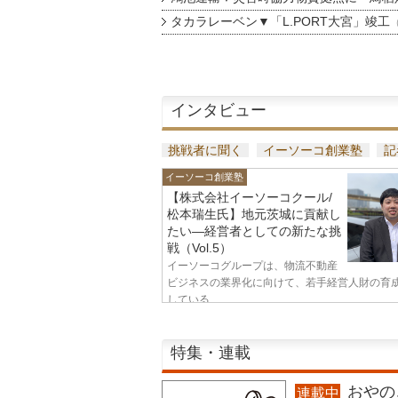
タカラレーベン▼「L.PORT大宮」竣工
インタビュー
挑戦者に聞く
イーソーコ創業塾
記
イーソーコ創業塾
【株式会社イーソーコクール/
松本瑞生氏】地元茨城に貢献し
たい—経営者としての新たな挑
戦（Vol.5）
イーソーコグループは、物流不動産
ビジネスの業界化に向けて、若手経営人財の育
している...
特集・連載
おやのこ
連載中