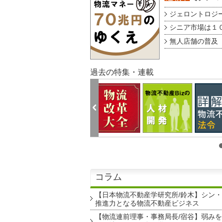
ジェロントロジー g
シニア市場は１００
無人店舗の普及 au
過去の特集・連載
コラム
【日本物流不動産学研究所/鈴木】シン
推進力となる物流不動産ビジネス
【物流連前理事・事務局長/宿谷】弱み