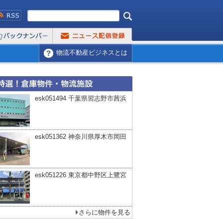
物流不動産ビジネスとは
esk051494 千葉県習志野市茜浜
esk051362 神奈川県厚木市岡田
esk051226 東京都中野区上鷺宮
さらに物件を見る