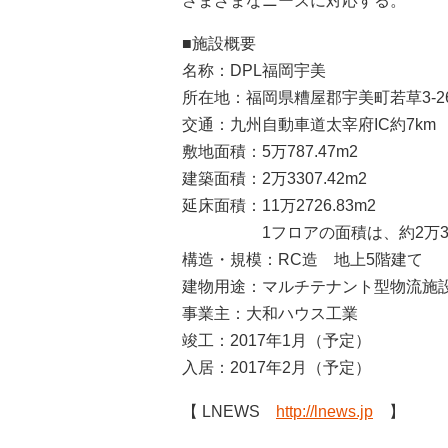
さまざまなニーズに対応する。
■施設概要
名称：DPL福岡宇美
所在地：福岡県糟屋郡宇美町若草3-26
交通：九州自動車道太宰府IC約7km
敷地面積：5万787.47m2
建築面積：2万3307.42m2
延床面積：11万2726.83m2
1フロアの面積は、約2万310
構造・規模：RC造 地上5階建て
建物用途：マルチテナント型物流施
事業主：大和ハウス工業
竣工：2017年1月（予定）
入居：2017年2月（予定）
【 LNEWS
http://lnews.jp
】