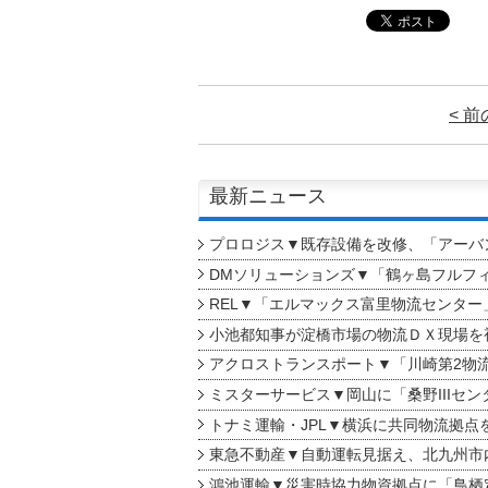
< 
最新ニュース
プロロジス▼既存設備を改修、「アーバン
DMソリューションズ▼「鶴ヶ島フルフ
REL▼「エルマックス富里物流センター
小池都知事が淀橋市場の物流ＤＸ現場を
アクロストランスポート▼「川崎第2物
ミスターサービス▼岡山に「桑野IIIセン
トナミ運輸・JPL▼横浜に共同物流拠点
東急不動産▼自動運転見据え、北九州市
鴻池運輸▼災害時協力物資拠点に「鳥栖