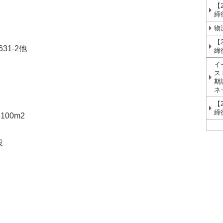
【
締
物
【
31-2他
締
イ
ス
期
ネ
【
締
0m2
設