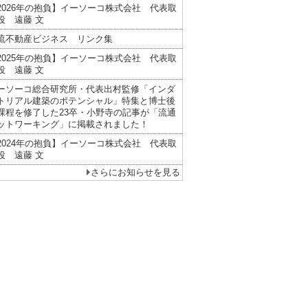
2026年の抱負】イーソーコ株式会社 代表取
役 遠藤 文
流不動産ビジネス リンク集
2025年の抱負】イーソーコ株式会社 代表取
役 遠藤 文
ーソーコ総合研究所・代表出村監修「インダ
トリアル建築のポテンシャル」特集と博士後
課程を修了した23卒・小野寺の記事が「流通
ットワーキング」に掲載されました！
2024年の抱負】イーソーコ株式会社 代表取
役 遠藤 文
さらにお知らせを見る