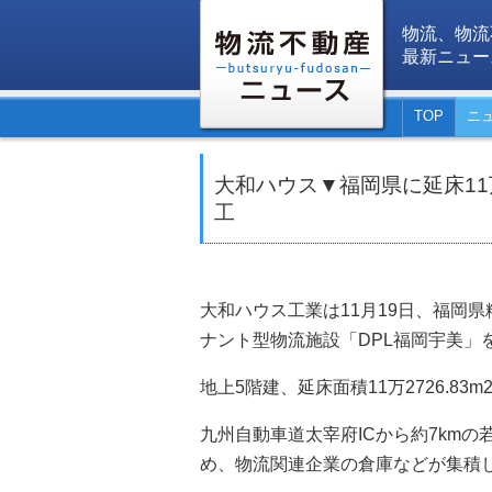
物流、物流
最新ニュー
TOP
ニ
大和ハウス▼福岡県に延床1
工
大和ハウス工業は11月19日、福岡
ナント型物流施設「DPL福岡宇美」
地上5階建、延床面積11万2726.83
九州自動車道太宰府ICから約7km
め、物流関連企業の倉庫などが集積