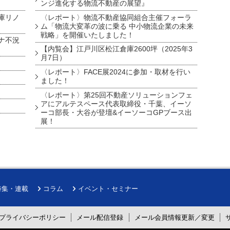
ンジ進化する物流不動産の展望』
庫リノ
〈レポート〉物流不動産協同組合主催フォーラ
ム「物流大変革の波に乗る 中小物流企業の未来
戦略」を開催いたしました！
ナ不況
【内覧会】江戸川区松江倉庫2600坪（2025年3
月7日）
〈レポート〉FACE展2024に参加・取材を行い
ました！
〈レポート〉第25回不動産ソリューションフェ
アにアルテスペース代表取締役・千葉、イーソ
ーコ部長・大谷が登壇&イーソーコGPブース出
展！
特集・連載
コラム
イベント・セミナー
プライバシーポリシー
メール配信登録
メール会員情報更新／変更