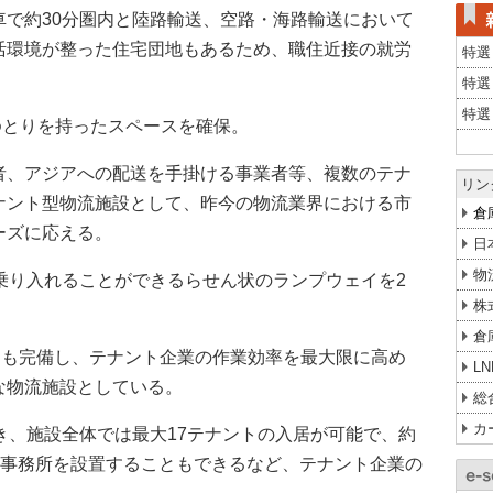
車で約30分圏内と陸路輸送、空路・海路輸送において
活環境が整った住宅団地もあるため、職住近接の就労
特選
特選
特選
とゆとりを持ったスペースを確保。
者、アジアへの配送を手掛ける事業者等、複数のテナ
リン
ナント型物流施設として、昨今の物流業界における市
倉
ーズに応える。
日
物
乗り入れることができるらせん状のランプウェイを2
株
倉
スも完備し、テナント企業の作業効率を最大限に高め
L
な物流施設としている。
総
カ
き、施設全体では最大17テナントの入居が可能で、約
画に事務所を設置することもできるなど、テナント企業の