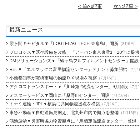
< 前の記事
次の記事 >
最新ニュース
霞ヶ関キャピタル▼「LOGI FLAG TECH 東扇島I」開所
（8月6日）
プロロジス▼既存設備を改修、「アーバン東京東雲1」28年に提供
DMソリューションズ▼「鶴ヶ島フルフィルメントセンター」開設
REL▼「エルマックス富里物流センター」テナント募集開始
（7月1
小池都知事が淀橋市場の物流ＤＸ現場を視察
（7月16日）
アクロストランスポート▼「川崎第2物流センター」9月開設
（7月
ミスターサービス▼岡山に「桑野IIIセンター」開設
（7月16日）
トナミ運輸・JPL▼横浜に共同物流拠点を構築
（7月16日）
東急不動産▼自動運転見据え、北九州市内で拠点を整備
（7月16日
鴻池運輸▼災害時協力物資拠点に「鳥栖定温流通センター」登録
（