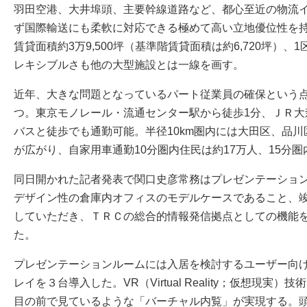
羽田空港、大井埠頭、主要幹線道路など、都心至近の物流
ず国際輸送にも柔軟に対応できる極めて高い立地優位性を持つ
賃貸面積約3万9,500坪（基準階賃貸面積は約6,720坪）、
レキシブルさも他の大型施設とは一線を画す。
近年、大きな問題となっているパート従業員の確保という
つ。東京モノレール・流通センター駅から徒歩1分、ＪＲ大
バスと徒歩でも通勤可能。半径10km圏内には大田区、品
が広がり、自家用車通勤10分圏内住民は約17万人、15分圏
同日開かれた記者発表で関口史彦常務はプレゼンテーショ
デザイン性の倉庫内オフィスのモデルケースであること、
していただき、ＴＲＣの総合的情報発信拠点としての機能を
た。
プレゼンテーションルームには入居を検討するユーザー向
レイを３台導入した。VR（Virtual Reality；仮想現実
目の前で見ているような「バーチャル内覧」が実現する。