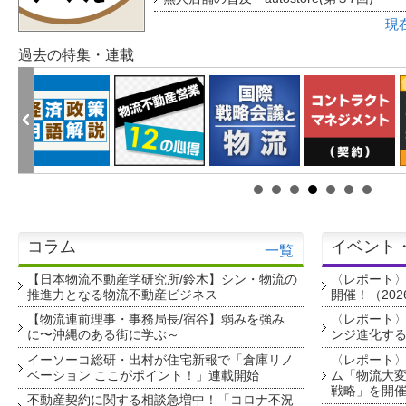
現
過去の特集・連載
コラム
イベント
一覧
【日本物流不動産学研究所/鈴木】シン・物流の
〈レポート
推進力となる物流不動産ビジネス
開催！（202
【物流連前理事・事務局長/宿谷】弱みを強み
〈レポート〉
に〜沖縄のある街に学ぶ～
ンジ進化す
イーソーコ総研・出村が住宅新報で「倉庫リノ
〈レポート
ベーション ここがポイント！」連載開始
ム「物流大変
戦略」を開
不動産契約に関する相談急増中！「コロナ不況