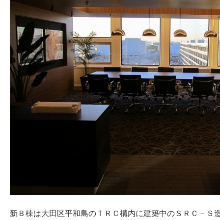
新Ｂ棟は大田区平和島のＴＲＣ構内に建築中のＳＲＣ－Ｓ造