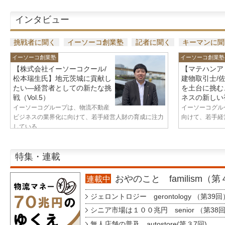
インタビュー
挑戦者に聞く
イーソーコ創業塾
記者に聞く
キーマンに聞
イーソーコ創業塾
イーソーコ創業塾
【株式会社イーソーコクール/
【マテハンア
松本瑞生氏】地元茨城に貢献し
建物取引士/
たい—経営者としての新たな挑
を土台に挑む
戦（Vol.5）
ネスの新しい視
イーソーコグループは、物流不動産
イーソーコグル
ビジネスの業界化に向けて、若手経営人財の育成に注力
向けて、若手経営
している...
特集・連載
おやのこと familism（
連載中
ジェロントロジー gerontology （第39回
シニア市場は１００兆円 senior （第38
無人店舗の普及 autostore(第３7回)