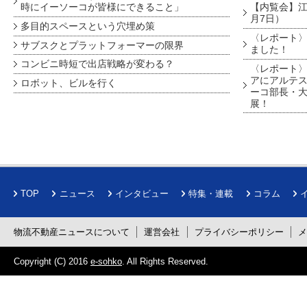
時にイーソーコが皆様にできること」
【内覧会】江戸
月7日）
多目的スペースという穴埋め策
〈レポート〉
サブスクとプラットフォーマーの限界
ました！
コンビニ時短で出店戦略が変わる？
〈レポート〉
アにアルテ
ロボット、ビルを行く
ーコ部長・大
展！
TOP
ニュース
インタビュー
特集・連載
コラム
物流不動産ニュースについて
運営会社
プライバシーポリシー
Copyright (C) 2016
e-sohko
. All Rights Reserved.